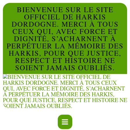
BIENVENUE SUR LE SITE
OFFICIEL DE HARKIS
DORDOGNE. MERCI À TOUS
CEUX QUI, AVEC FORCE ET
DIGNITÉ, S’ACHARNENT À
PERPÉTUER LA MÉMOIRE DES
HARKIS, POUR QUE JUSTICE,
RESPECT ET HISTOIRE NE
SOIENT JAMAIS OUBLIÉS.