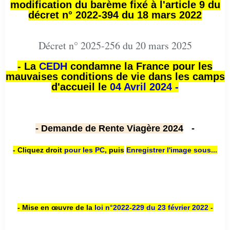
modification du barème fixé à l'article 9 du
décret n° 2022-394 du 18 mars 2022
Décret n° 2025-256 du 20 mars 2025
- La
CEDH
condamne la France pour les
mauvaises conditions de vie dans les camps
d'accueil le
04 Avril 2024 -
- Demande de Rente Viagère 2024
-
- Cliquez droit
pour les PC
,
puis
Enregistrer l'image sous...
- Mise en œuvre de la
loi n
°2022-229
du 23 février 2022 -