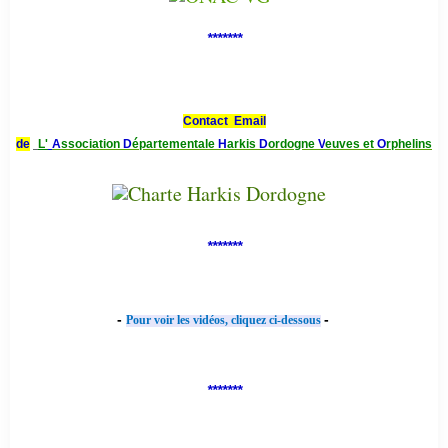
*******
Contact Email
de
L'
A
ssociation
D
épartementale
H
arkis
D
ordogne
V
euves et
O
rphelins
*******
-
-
Pour voir les vidéos, cliquez ci-dessous
*******