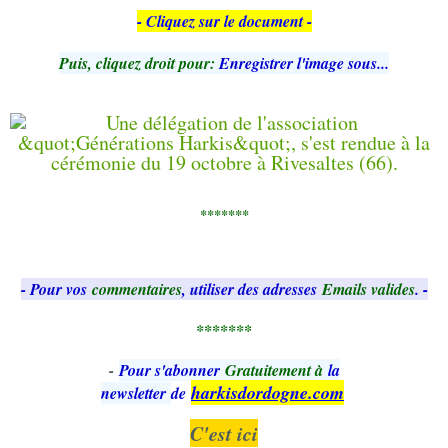
- Cliquez sur le document -
Puis, cliquez droit pour:
Enregistrer l'image sous...
*******
- Pour vos
commentaires
, utiliser des adresses
Emails valides
. -
*******
-
Pour s'abonner
Gratuitement à
la
harkisdordogne.com
newsletter
de
C'est ici