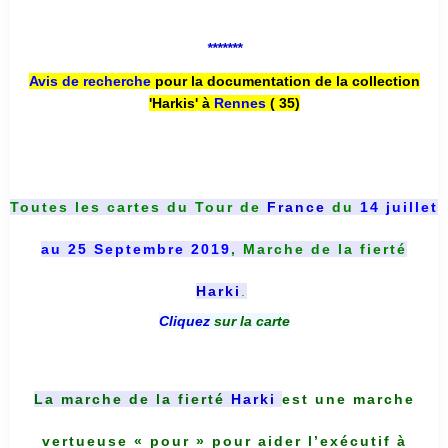
*******
Avis de recherche
pour la documentation de la collection
'Harkis' à
Rennes
( 35)
Toutes les cartes du
Tour de
France
du
14 juillet
au 25 Septembre 2019
, Marche de la fierté
Harki
.
Cliquez
sur la carte
La marche de la fierté
Harki
est une marche
vertueuse « pour » pour aider l’exécutif à