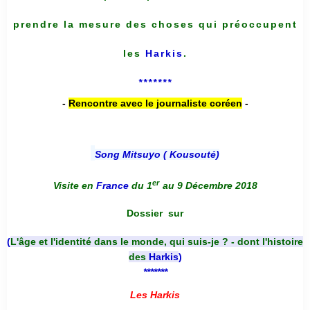
prendre la mesure des choses qui préoccupent
les
Harkis
.
*******
-
Rencontre avec le journaliste coréen
-
Song Mitsuyo ( Kousouté
)
er
Visite en
France
du 1
au 9 Décembre 2018
Dossier
sur
(
L'âge et l'identité dans le monde, qui suis-je ? - dont l'histoire
des
Harkis
)
*******
Les Harkis