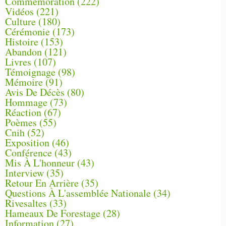
Commémoration
(222)
Vidéos
(221)
Culture
(180)
Cérémonie
(173)
Histoire
(153)
Abandon
(121)
Livres
(107)
Témoignage
(98)
Mémoire
(91)
Avis De Décès
(80)
Hommage
(73)
Réaction
(67)
Poèmes
(55)
Cnih
(52)
Exposition
(46)
Conférence
(43)
Mis À L'honneur
(43)
Interview
(35)
Retour En Arrière
(35)
Questions À L'assemblée Nationale
(34)
Rivesaltes
(33)
Hameaux De Forestage
(28)
Information
(27)