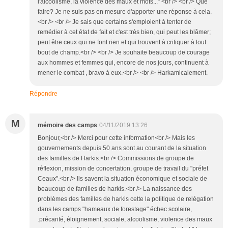
l'alcoolisme, la violence des maux et mots..." <br /> <br /> Que
faire? Je ne suis pas en mesure d'apporter une réponse à cela.
<br /> <br /> Je sais que certains s'emploient à tenter de
remédier à cet état de fait et c'est très bien, qui peut les blâmer;
peut être ceux qui ne font rien et qui trouvent à critiquer à tout
bout de champ.<br /> <br /> Je souhaite beaucoup de courage
aux hommes et femmes qui, encore de nos jours, continuent à
mener le combat , bravo à eux.<br /> <br /> Harkamicalement.
Répondre
M
mémoire des camps
04/11/2019 13:26
Bonjour,<br /> Merci pour cette information<br /> Mais les
gouvernements depuis 50 ans sont au courant de la situation
des familles de Harkis.<br /> Commissions de groupe de
réflexion, mission de concertation, groupe de travail du "préfet
Ceaux".<br /> Ils savent la situation économique et sociale de
beaucoup de familles de harkis.<br /> La naissance des
problèmes des familles de harkis cette la politique de relégation
dans les camps "hameaux de forestage" échec scolaire,
.précarité, éloignement, sociale, alcoolisme, violence des maux