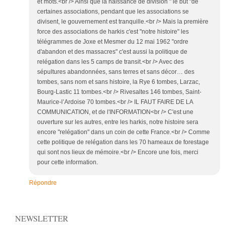
et mots.<br /> Ainsi que la naissance de division " le but "de
certaines associations, pendant que les associations se
divisent, le gouvernement est tranquille.<br /> Mais la première
force des associations de harkis c'est "notre histoire" les
télégrammes de Joxe et Mesmer du 12 mai 1962 "ordre
d'abandon et des massacres" c'est aussi la politique de
relégation dans les 5 camps de transit.<br /> Avec des
sépultures abandonnées, sans terres et sans décor… des
tombes, sans nom et sans histoire, la Rye 6 tombes, Larzac,
Bourg-Lastic 11 tombes.<br /> Rivesaltes 146 tombes, Saint-
Maurice-l’Ardoise 70 tombes.<br /> IL FAUT FAIRE DE LA
COMMUNICATION, et de l'INFORMATION<br /> C'est une
ouverture sur les autres, entre les harkis, notre histoire sera
encore "relégation" dans un coin de cette France.<br /> Comme
cette politique de relégation dans les 70 hameaux de forestage
qui sont nos lieux de mémoire.<br /> Encore une fois, merci
pour cette information.
Répondre
NEWSLETTER