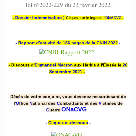
loi n°2022-229 du 23 février 2022
- Dossier Indemnisation )
Cliquez sur le logo de
l'ONACVG -
-
Rapport d’activité de 186 pages de la CNIH 2022
-
- Discours d'
Emmanuel Macron
aux Harkis à l'Élysée le
20
Septembre 2021
-
Décès de votre conjoint, vous devenez ressortissant de
l'
O
ffice
N
ational des
C
ombattants et des
V
ictimes de
.
ONaCVG
G
uerre
-
Cliquez ci-dessous
-