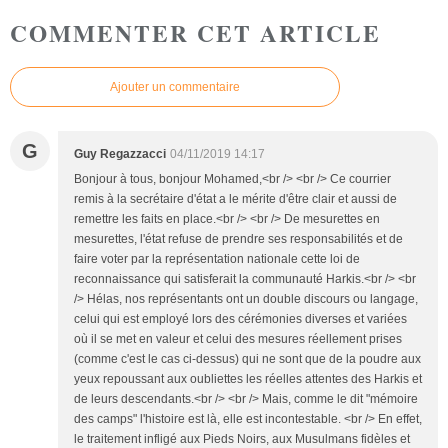
COMMENTER CET ARTICLE
Ajouter un commentaire
G
Guy Regazzacci
04/11/2019 14:17
Bonjour à tous, bonjour Mohamed,<br /> <br /> Ce courrier
remis à la secrétaire d'état a le mérite d'être clair et aussi de
remettre les faits en place.<br /> <br /> De mesurettes en
mesurettes, l'état refuse de prendre ses responsabilités et de
faire voter par la représentation nationale cette loi de
reconnaissance qui satisferait la communauté Harkis.<br /> <br
/> Hélas, nos représentants ont un double discours ou langage,
celui qui est employé lors des cérémonies diverses et variées
où il se met en valeur et celui des mesures réellement prises
(comme c'est le cas ci-dessus) qui ne sont que de la poudre aux
yeux repoussant aux oubliettes les réelles attentes des Harkis et
de leurs descendants.<br /> <br /> Mais, comme le dit "mémoire
des camps" l'histoire est là, elle est incontestable. <br /> En effet,
le traitement infligé aux Pieds Noirs, aux Musulmans fidèles et