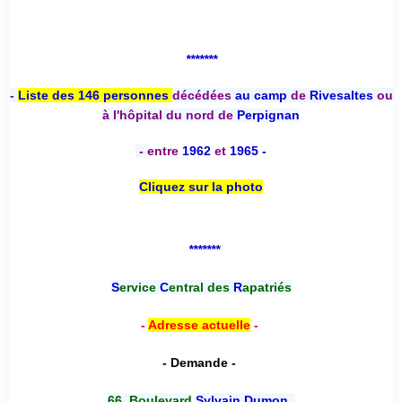
*******
-
Liste des 146 personnes
décédées
au camp
de
Rivesaltes
ou
à l'hôpital du nord de
Perpignan
-
entre
1962
et
1965 -
Cliquez sur la photo
*******
S
ervice
C
entral des
R
apatriés
-
Adresse actuelle
-
- Demande -
66, Boulevard
Sylvain Dumon
,