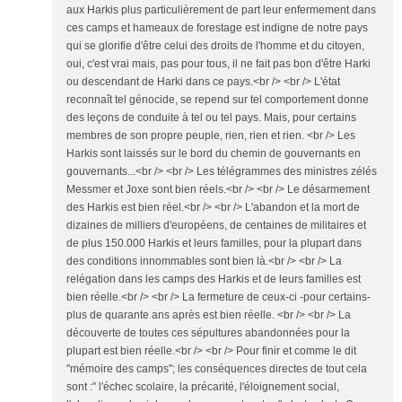
aux Harkis plus particulièrement de part leur enfermement dans
ces camps et hameaux de forestage est indigne de notre pays
qui se glorifie d'être celui des droits de l'homme et du citoyen,
oui, c'est vrai mais, pas pour tous, il ne fait pas bon d'être Harki
ou descendant de Harki dans ce pays.<br /> <br /> L'état
reconnaît tel génocide, se repend sur tel comportement donne
des leçons de conduite à tel ou tel pays. Mais, pour certains
membres de son propre peuple, rien, rien et rien. <br /> Les
Harkis sont laissés sur le bord du chemin de gouvernants en
gouvernants...<br /> <br /> Les télégrammes des ministres zélés
Messmer et Joxe sont bien réels.<br /> <br /> Le désarmement
des Harkis est bien réel.<br /> <br /> L'abandon et la mort de
dizaines de milliers d'européens, de centaines de militaires et
de plus 150.000 Harkis et leurs familles, pour la plupart dans
des conditions innommables sont bien là.<br /> <br /> La
relégation dans les camps des Harkis et de leurs familles est
bien réelle.<br /> <br /> La fermeture de ceux-ci -pour certains-
plus de quarante ans après est bien réelle. <br /> <br /> La
découverte de toutes ces sépultures abandonnées pour la
plupart est bien réelle.<br /> <br /> Pour finir et comme le dit
"mémoire des camps"; les conséquences directes de tout cela
sont :" l'échec scolaire, la précarité, l'éloignement social,