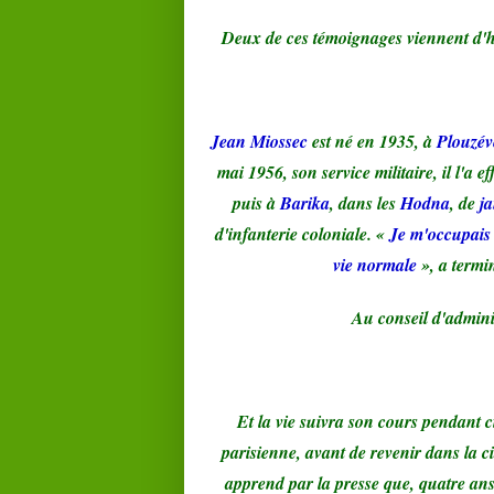
Deux de ces témoignages viennent d'
Jean Miossec
est né en 1935, à
Plouzév
mai 1956, son service militaire, il l'a e
puis à
Barika
, dans les
Hodna
, de
j
d'infanterie coloniale. «
Je m'occupais 
vie normale
», a termi
Au conseil d'adminis
Et la vie suivra son cours pendant c
parisienne, avant de revenir dans la ci
apprend par la presse que, quatre ans 