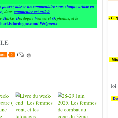
us pouvez laisser un commentaire sous chaque article en
he
,
dans
commenter cet article
le
H
arkis
D
ordogne
V
euves et
O
rphelins, et le
- Cli
.harkisdordogne.com/
Périgueux
CLE
post
0
- Mi
loi
- Do