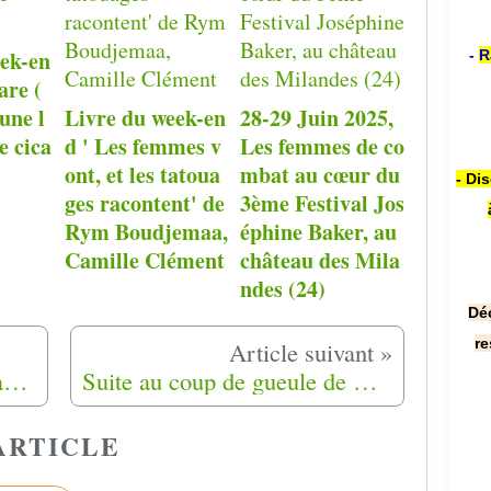
eek-en
-
R
are (
une l
Livre du week-en
28-29 Juin 2025,
e cica
d ' Les femmes v
Les femmes de co
ont, et les tatoua
mbat au cœur du
- Di
ges racontent' de
3ème Festival Jos
Rym Boudjemaa,
éphine Baker, au
Camille Clément
château des Mila
ndes (24)
Dé
re
À la mémoire des " indésirables " de la république, par le courrier de l’atlas
Suite au coup de gueule de Dalida Ben-Brahim sur le drapeau…
ARTICLE