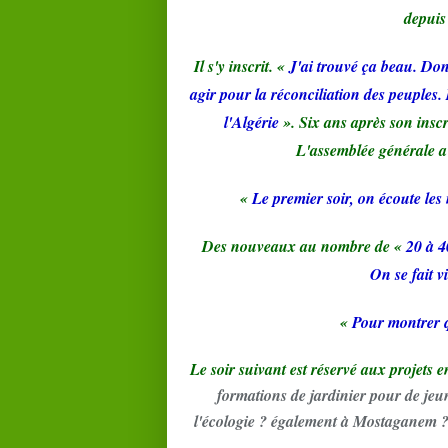
depuis
Il s'y inscrit. «
J'ai trouvé ça beau. Donn
agir pour la réconciliation des peuples.
l'Algérie
». Six ans après son inscr
L'assemblée générale a d
«
Le premier soir, on écoute le
Des nouveaux au nombre de «
20 à 
On se fait v
«
Pour montrer q
Le soir suivant est réservé aux projets 
formations de jardinier pour de je
l'écologie ? également à Mostaganem ? 