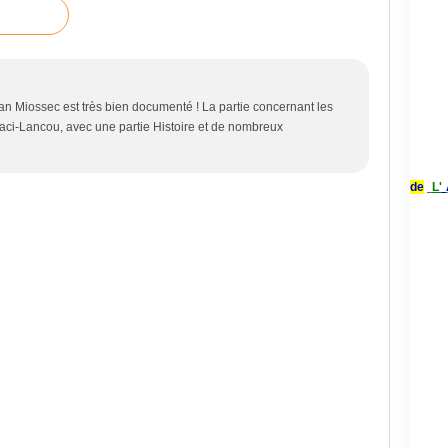
ean Miossec est très bien documenté ! La partie concernant les
naci-Lancou, avec une partie Histoire et de nombreux
de
L'