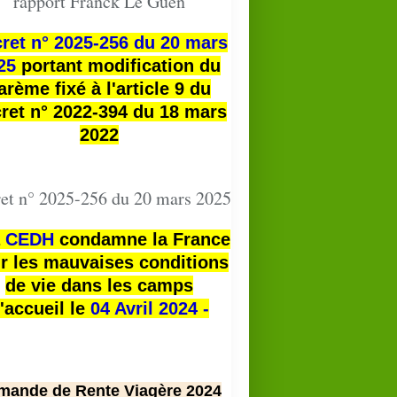
rapport Franck Le Guen
ret n° 2025-256 du 20 mars
25
portant modification du
arème fixé à l'article 9 du
ret n° 2022-394 du 18 mars
2022
et n° 2025-256 du 20 mars 2025
a
CEDH
condamne la France
r les mauvaises conditions
de vie dans les camps
'accueil le
04 Avril 2024 -
mande de Rente Viagère 2024