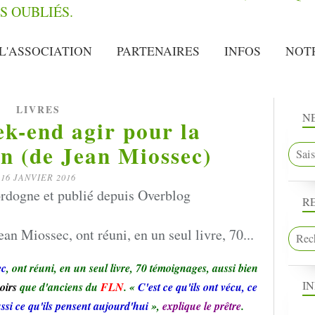
L'ASSOCIATION
PARTENAIRES
INFOS
NOT
LIVRES
N
ek-end agir pour la
on (de Jean Miossec)
16 JANVIER 2016
rdogne et publié depuis Overblog
R
ec
, ont réuni, en un seul livre, 70 témoignages, aussi bien
I
oirs
que d'anciens du
FLN
. «
C'est ce qu'ils ont vécu, ce
ussi ce qu'ils pensent aujourd'hui
»,
explique le prêtre
.