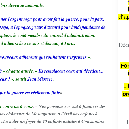
 lors devenue nationale.
d’a
er l'argent reçu pour avoir fait la guerre, pour la paix,
 Déjà, à l'époque, j'étais d'accord pour l'indépendance de
iption, le voilà membre du conseil d'administration.
'ailleurs lieu ce soir et demain, à Paris.
Décr
s nouveaux adhérents qui souhaitent s'exprimer
».
Fon
40
» chaque année. «
Ils remplacent ceux qui décèdent...
ieux !
», sourit
Jean Miossec
.
-
ue la guerre est réellement finie
»
or
en cours ou à venir
.
« Nos pensions servent à financer des
unes chômeurs de Mostaganem, à l'éveil des enfants à
et à aider un foyer de 40 enfants autistes à Constantine
F
».