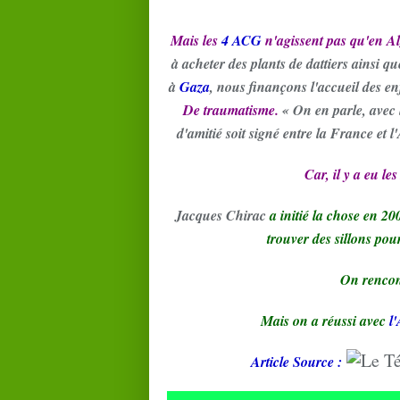
Mais les
4 ACG
n'agissent pas qu'en Al
à acheter des plants de dattiers ainsi q
à
Gaza
, nous finançons l'accueil des en
De traumatisme.
« On en parle, avec l
d'amitié soit signé entre la France et l
Car, il y a eu le
Jacques Chirac
a initié la chose en 20
trouver des sillons pou
On rencont
Mais on a réussi avec
l
Article Source :