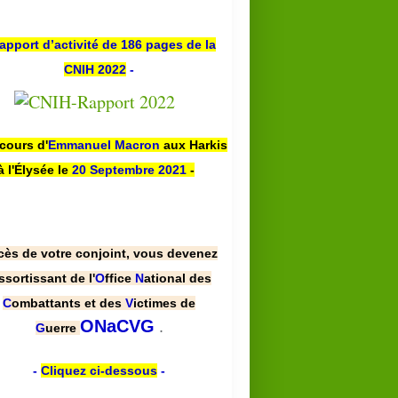
apport d’activité de 186 pages de la
CNIH 2022
-
scours d'
Emmanuel Macron
aux Harkis
à l'Élysée le
20 Septembre 2021
-
cès de votre conjoint, vous devenez
ssortissant de l'
O
ffice
N
ational des
C
ombattants et des
V
ictimes de
.
ONaCVG
G
uerre
-
Cliquez ci-dessous
-