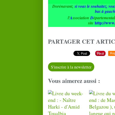
Dorénavant,
si vous le souhaitez, vo
bas à gauc
l'
A
ssociation
D
épartementa
http://www
site
PARTAGER CET ARTI
Re
S'inscrire à la newsletter
Vous aimerez aussi :