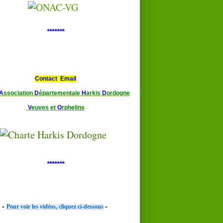
*******
Contact Email
A
ssociation
D
épartementale
H
arkis
D
ordogne
V
euves et
O
rphelins
*******
-
-
Pour voir les vidéos, cliquez ci-dessous