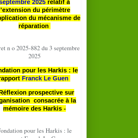
septembre 2025
relatif à
l’extension du périmètre
pplication du mécanisme de
réparation
et n o 2025-882 du 3 septembre
2025
dation pour les Harkis : le
rapport
Franck Le Guen
 Réflexion prospective sur
ganisation consacrée à la
mémoire des Harkis -
ondation pour les Harkis : le