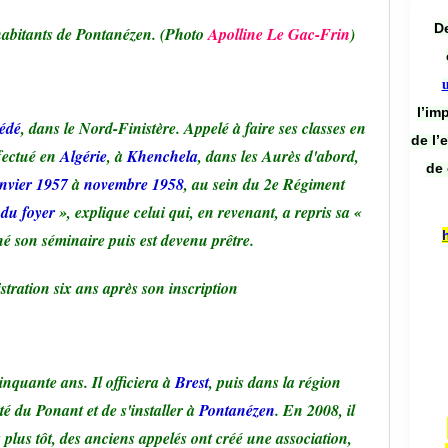
De
habitants de Pontanézen. (Photo
Apolline Le Gac-Frin
)
l’im
édé
, dans le Nord-Finistère. Appelé à faire ses classes en
de l’
ffectué en
Algérie
, à
Khenchela
, dans les Aurès d'abord,
de 
anvier 1957
à
novembre 1958
, au sein du 2e Régiment
du foyer
», explique celui qui, en revenant, a repris sa «
né son séminaire puis est devenu prêtre.
tration six ans après son inscription
inquante ans. Il officiera à
Brest
, puis dans la région
té du Ponant et de s'installer à
Pontanézen
. En 2008, il
plus tôt, des anciens appelés ont créé une association,