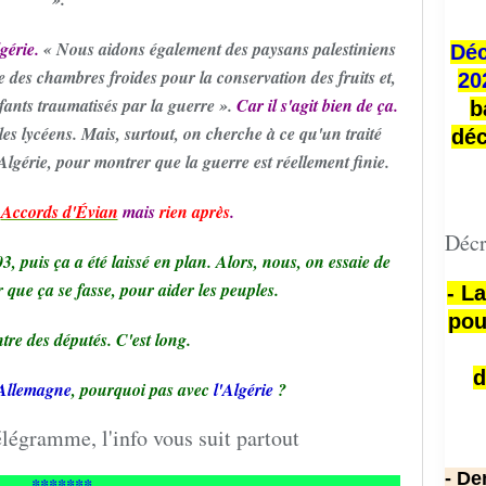
gérie.
« Nous aidons également des paysans palestiniens
Déc
ue des chambres froides pour la conservation des fruits et,
20
fants traumatisés par la guerre ».
Car il s'agit bien de ça.
b
es lycéens. Mais, surtout, on cherche à ce qu'un traité
déc
'Algérie, pour montrer que la guerre est réellement finie.
s
Accords d'Évian
mais
rien après
.
Décr
03, puis ça a été laissé en plan. Alors, nous, on essaie de
r que ça se fasse, pour aider les peuples.
- L
pou
re des députés. C'est long.
d
'Allemagne
, pourquoi pas avec
l'Algérie
?
- De
*******