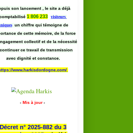
puis son lancement , le site a déjà
1 806 233
comptabilisé
visiteurs
un chiffre qui témoigne de
uniques
portance de cette mémoire, de la force
engagement collectif et de la nécessité
continuer ce travail de transmission
avec dignité et constance.
https://www.harkisdordogne.com/
-
Mis à jour
-
Décret n° 2025-882 du 3