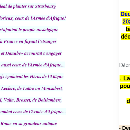
déal de planter sur Strasbourg
Déc
orieux, ceux de l’Armée d’Afrique!
20
b
s’ajoutait le peuple nostalgique
déc
la France en fuyant l’étranger
 et Danube» accourait s’engager
Décr
 aussi ceux de l’Armée d’Afrique...
s égalaient les Héros de l’Attique
- L
pou
t Leclerc, de Lattre ou Monsabert,
, Valin, Brosset, de Boislambert,
d
ombat ceux de l’Armée d’Afrique...
li Rome en sa grandeur antique
- De