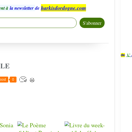
harkisdordogne.com
nt à
la newsletter
de
de
L'
CLE
post
0