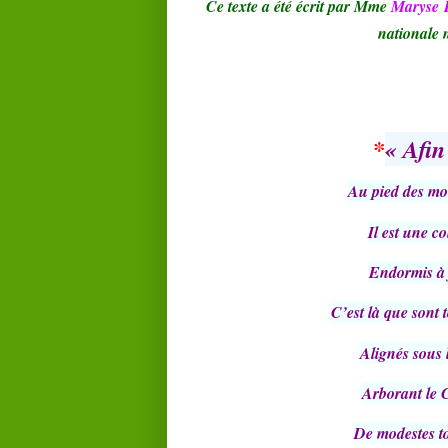
Ce texte a été écrit par Mme
Maryse
nationale m
*
« Afin
Au pied des mon
Il est une co
Endormis à j
C’est là que sont 
Alignés sous 
Arborant le 
De modestes t