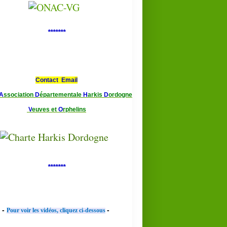
*******
Contact Email
A
ssociation
D
épartementale
H
arkis
D
ordogne
V
euves et
O
rphelins
*******
-
-
Pour voir les vidéos, cliquez ci-dessous