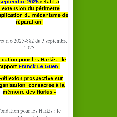
septembre 2025
relatif à
l’extension du périmètre
pplication du mécanisme de
réparation
et n o 2025-882 du 3 septembre
2025
dation pour les Harkis : le
rapport
Franck Le Guen
 Réflexion prospective sur
ganisation consacrée à la
mémoire des Harkis -
ondation pour les Harkis : le