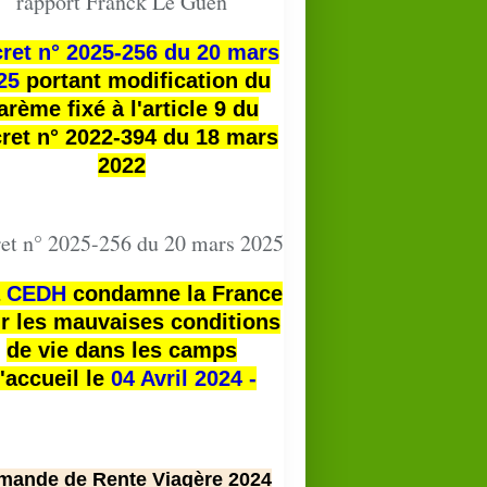
rapport Franck Le Guen
ret n° 2025-256 du 20 mars
25
portant modification du
arème fixé à l'article 9 du
ret n° 2022-394 du 18 mars
2022
et n° 2025-256 du 20 mars 2025
a
CEDH
condamne la France
r les mauvaises conditions
de vie dans les camps
'accueil le
04 Avril 2024 -
mande de Rente Viagère 2024