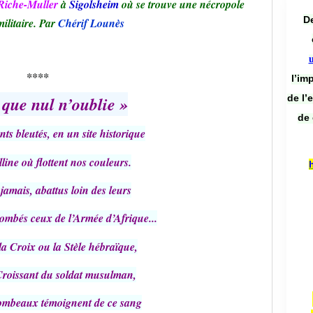
Riche-Muller
à
Sigolsheim
où se trouve une nécropole
De
ilitaire. Par
Chérif Lounès
****
l’im
de l’
 que nul n’oublie »
de 
ts bleutés, en un site historique
lline où flottent nos couleurs.
amais, abattus loin des leurs
tombés ceux de l’Armée d’Afrique...
la Croix ou la Stèle hébraïque,
Croissant du soldat musulman,
ombeaux témoignent de ce sang