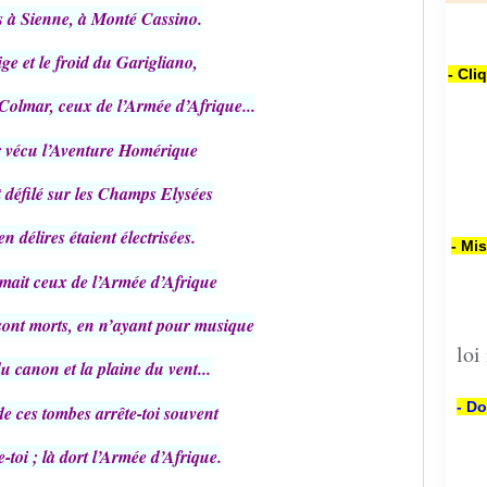
s à Sienne, à Monté Cassino.
ge et le froid du Garigliano,
- Cli
olmar, ceux de l’Armée d’Afrique...
r vécu l’Aventure Homérique
 défilé sur les Champs Elysées
n délires étaient électrisées.
- Mi
amait ceux de l’Armée d’Afrique
 sont morts, en n’ayant pour musique
loi
u canon et la plaine du vent...
- Do
de ces tombes arrête-toi souvent
e-toi ; là dort l’Armée d’Afrique.