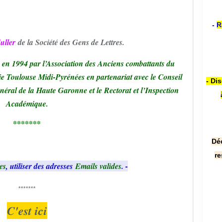
-
R
uller
de la Société des Gens de Lettres.
 en 1994 par l’Association des Anciens combattants du
ie Toulouse Midi-Pyrénées en partenariat avec le Conseil
- Di
éral de la Haute Garonne et le Rectorat et l’Inspection
Académique.
*******
Dé
re
es
, utiliser des adresses
Emails valides
. -
*******
C'est ici