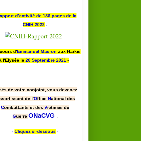
apport d’activité de 186 pages de la
CNIH 2022
-
scours d'
Emmanuel Macron
aux Harkis
à l'Élysée le
20 Septembre 2021
-
cès de votre conjoint, vous devenez
ssortissant de l'
O
ffice
N
ational des
C
ombattants et des
V
ictimes de
.
ONaCVG
G
uerre
-
Cliquez ci-dessous
-