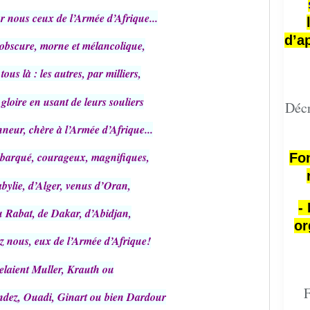
r nous ceux de l’Armée d’Afrique...
d’a
e obscure, morne et mélancolique,
tous là : les autres, par milliers,
gloire en usant de leurs souliers
Décr
neur, chère à l’Armée d’Afrique...
ébarqué, courageux, magnifiques,
Fon
bylie, d’Alger, venus d’Oran,
-
 Rabat, de Dakar, d’Abidjan,
or
ez nous, eux de l’Armée d’Afrique!
pelaient Muller, Krauth ou
F
dez, Ouadi, Ginart ou bien Dardour