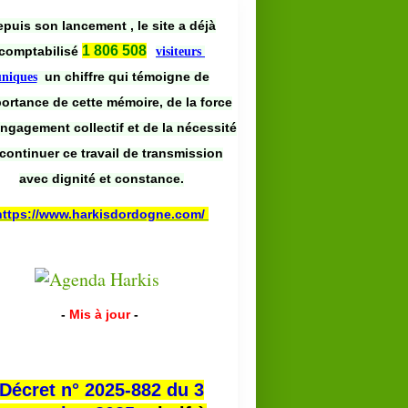
puis son lancement , le site a déjà
1 806 508
comptabilisé
visiteurs
un chiffre qui témoigne de
uniques
portance de cette mémoire, de la force
engagement collectif et de la nécessité
continuer ce travail de transmission
avec dignité et constance.
https://www.harkisdordogne.com/
-
Mis à jour
-
Décret n° 2025-882 du 3