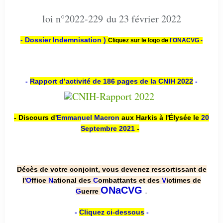
loi n°2022-229 du 23 février 2022
- Dossier Indemnisation )
Cliquez sur le logo de
l'ONACVG -
-
Rapport d’activité de 186 pages de la CNIH 2022
-
- Discours d'
Emmanuel Macron
aux Harkis à l'Élysée le
20
Septembre 2021
-
Décès de votre conjoint, vous devenez ressortissant de
l'
O
ffice
N
ational des
C
ombattants et des
V
ictimes de
.
ONaCVG
G
uerre
-
Cliquez ci-dessous
-