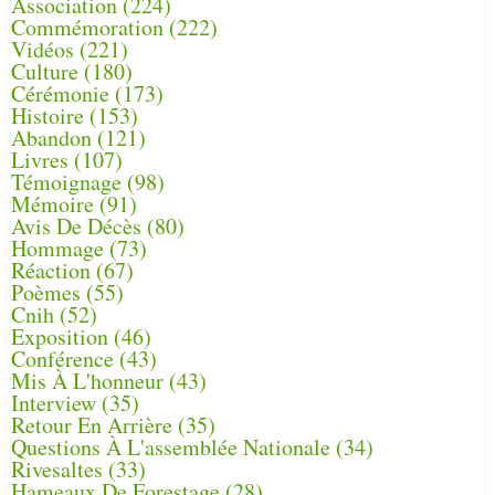
Association
(224)
Commémoration
(222)
Vidéos
(221)
Culture
(180)
Cérémonie
(173)
Histoire
(153)
Abandon
(121)
Livres
(107)
Témoignage
(98)
Mémoire
(91)
Avis De Décès
(80)
Hommage
(73)
Réaction
(67)
Poèmes
(55)
Cnih
(52)
Exposition
(46)
Conférence
(43)
Mis À L'honneur
(43)
Interview
(35)
Retour En Arrière
(35)
Questions À L'assemblée Nationale
(34)
Rivesaltes
(33)
Hameaux De Forestage
(28)