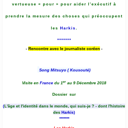
vertueuse « pour » pour aider l’exécutif à
prendre la mesure des choses qui préoccupent
les
Harkis
.
*******
-
Rencontre avec le journaliste coréen
-
Song Mitsuyo ( Kousouté
)
er
Visite en
France
du 1
au 9 Décembre 2018
Dossier
sur
(
L'âge et l'identité dans le monde, qui suis-je ? - dont l'histoire
des
Harkis
)
*******
Les Harkis