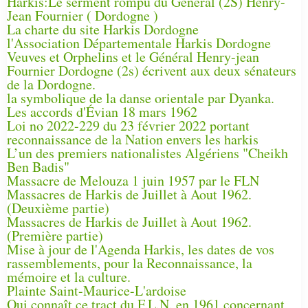
Harkis:Le serment rompu du Général (2S) Henry-
Jean Fournier ( Dordogne )
La charte du site Harkis Dordogne
l'Association Départementale Harkis Dordogne
Veuves et Orphelins et le Général Henry-jean
Fournier Dordogne (2s) écrivent aux deux sénateurs
de la Dordogne.
la symbolique de la danse orientale par Dyanka.
Les accords d'Évian 18 mars 1962
Loi no 2022-229 du 23 février 2022 portant
reconnaissance de la Nation envers les harkis
L’un des premiers nationalistes Algériens "Cheikh
Ben Badis"
Massacre de Melouza 1 juin 1957 par le FLN
Massacres de Harkis de Juillet à Aout 1962.
(Deuxième partie)
Massacres de Harkis de Juillet à Aout 1962.
(Première partie)
Mise à jour de l'Agenda Harkis, les dates de vos
rassemblements, pour la Reconnaissance, la
mémoire et la culture.
Plainte Saint-Maurice-L'ardoise
Qui connaît ce tract du F.L.N. en 1961 concernant