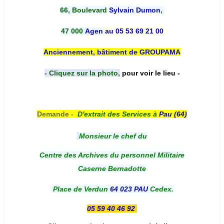
66, Boulevard
Sylvain Dumon
,
47 000
Agen
au 05 53 69 21 00
Anciennement, bâtiment de GROUPAMA
- Cliquez sur la photo,
pour voir le lieu -
Demande -
D'e
xtrait des Services à
Pau (64)
Monsieur le chef du
Centre des Archives du personnel Militaire
Caserne Bernadotte
Place de Verdun
64 023 PAU
Cedex.
05 59 40 46 92