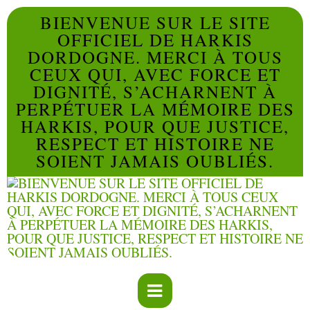
BIENVENUE SUR LE SITE
OFFICIEL DE HARKIS
DORDOGNE. MERCI À TOUS
CEUX QUI, AVEC FORCE ET
DIGNITÉ, S’ACHARNENT À
PERPÉTUER LA MÉMOIRE DES
HARKIS, POUR QUE JUSTICE,
RESPECT ET HISTOIRE NE
SOIENT JAMAIS OUBLIÉS.