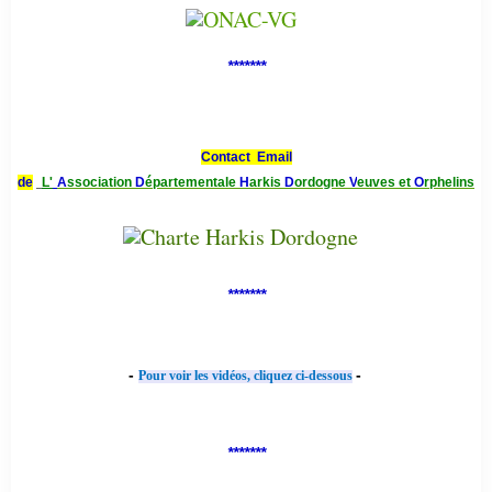
*******
Contact Email
de
L'
A
ssociation
D
épartementale
H
arkis
D
ordogne
V
euves et
O
rphelins
*******
-
-
Pour voir les vidéos, cliquez ci-dessous
*******