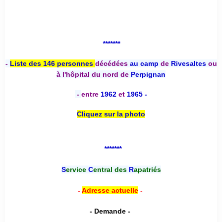
*******
-
Liste des 146 personnes
décédées
au camp
de
Rivesaltes
ou
à l'hôpital du nord de
Perpignan
-
entre
1962
et
1965 -
Cliquez sur la photo
*******
S
ervice
C
entral des
R
apatriés
-
Adresse actuelle
-
- Demande -