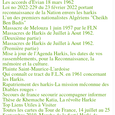
Les accords d'Évian 18 mars 1962
Loi no 2022-229 du 23 février 2022 portant
reconnaissance de la Nation envers les harkis
L’un des premiers nationalistes Algériens "Cheikh
Ben Badis"
Massacre de Melouza 1 juin 1957 par le FLN
Massacres de Harkis de Juillet à Aout 1962.
(Deuxième partie)
Massacres de Harkis de Juillet à Aout 1962.
(Première partie)
Mise à jour de l'Agenda Harkis, les dates de vos
rassemblements, pour la Reconnaissance, la
mémoire et la culture.
Plainte Saint-Maurice-L'ardoise
Qui connaît ce tract du F.L.N. en 1961 concernant
les Harkis.
Rapatriement des harkis-La mission méconnue des
Diables rouges -
Secours de france secourir accompagner informer
Thèse de Khemache Katia, La révolte Harkie
Top Liens Utiles à Visiter
Toutes les cartes du Tour de France, 14 juillet au 25
Septembre 2019, Marche de la fierté Harki de