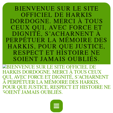
BIENVENUE SUR LE SITE
OFFICIEL DE HARKIS
DORDOGNE. MERCI À TOUS
CEUX QUI, AVEC FORCE ET
DIGNITÉ, S’ACHARNENT À
PERPÉTUER LA MÉMOIRE DES
HARKIS, POUR QUE JUSTICE,
RESPECT ET HISTOIRE NE
SOIENT JAMAIS OUBLIÉS.