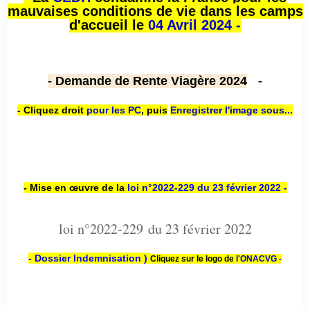
mauvaises conditions de vie dans les camps
d'accueil le
04 Avril 2024 -
- Demande de Rente Viagère 2024
-
- Cliquez droit
pour les PC
,
puis
Enregistrer l'image sous...
- Mise en œuvre de la
loi n
°2022-229
du 23 février 2022 -
loi n°2022-229 du 23 février 2022
- Dossier Indemnisation )
Cliquez sur le logo de
l'ONACVG -