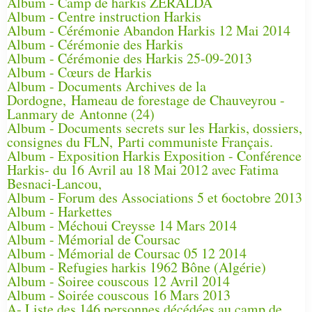
Album - Camp de harkis ZERALDA
Album - Centre instruction Harkis
Album - Cérémonie Abandon Harkis 12 Mai 2014
Album - Cérémonie des Harkis
Album - Cérémonie des Harkis 25-09-2013
Album - Cœurs de Harkis
Album - Documents Archives de la
Dordogne, Hameau de forestage de Chauveyrou -
Lanmary de Antonne (24)
Album - Documents secrets sur les Harkis, dossiers,
consignes du FLN, Parti communiste Français.
Album - Exposition Harkis Exposition - Conférence
Harkis- du 16 Avril au 18 Mai 2012 avec Fatima
Besnaci-Lancou,
Album - Forum des Associations 5 et 6octobre 2013
Album - Harkettes
Album - Méchoui Creysse 14 Mars 2014
Album - Mémorial de Coursac
Album - Mémorial de Coursac 05 12 2014
Album - Refugies harkis 1962 Bône (Algérie)
Album - Soiree couscous 12 Avril 2014
Album - Soirée couscous 16 Mars 2013
A- Liste des 146 personnes décédées au camp de