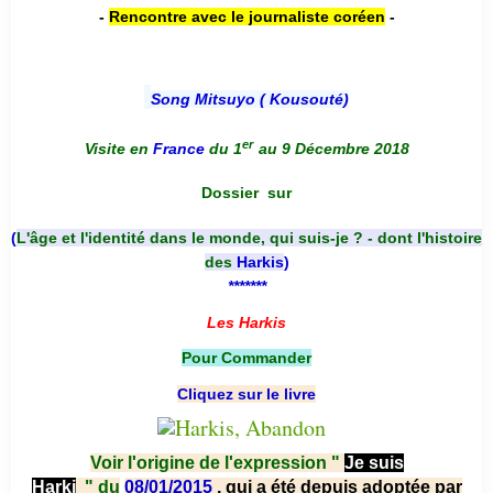
-
Rencontre avec le journaliste coréen
-
Song Mitsuyo ( Kousouté
)
er
Visite en
France
du 1
au 9 Décembre 2018
Dossier
sur
(
L'âge et l'identité dans le monde, qui suis-je ? - dont l'histoire
des
Harkis
)
*******
Les Harkis
Pour Commander
Cliquez sur le livre
Voir l'origine de l'expression "
Je suis
Harki
"
du
08/01/2015
, qui a été depuis adoptée par