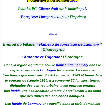
1 )
Adhésion à l'Association
2026
Pour les PC,
Cliquez droit
sur le bulletin
puis
Enregistrer l'image sous...
pour l'imprimer.
*******
Endroit du Village, "
Hameau de forestage de Lanmary
"
- Chauveyrou
(
Antonne et Trigonant
) Dordogne.
Dans la région Aquitaine seul le
hameau de Lanmary
dans le
département de la
Dordogne
fut installé. Ce camp ne
fonctionna que deux ans, il a été ouvert en 1963 et ferme dans
le courant de l’année 1965. Il a concerné 25 familles, toutes
éloignées des centres urbains, avec pour les enfants
des
harkis
une scolarisation interne. Actuellement il ne reste
que des ruines des anciennes baraques.
Les
harkis
de
Lanmary
ont travaillé dans la forêt domaniale