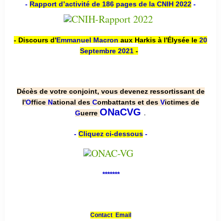
-
Rapport d’activité de 186 pages de la CNIH 2022
-
- Discours d'
Emmanuel Macron
aux Harkis à l'Élysée le
20
Septembre 2021
-
Décès de votre conjoint, vous devenez ressortissant de
l'
O
ffice
N
ational des
C
ombattants et des
V
ictimes de
.
ONaCVG
G
uerre
-
Cliquez ci-dessous
-
*******
Contact Email