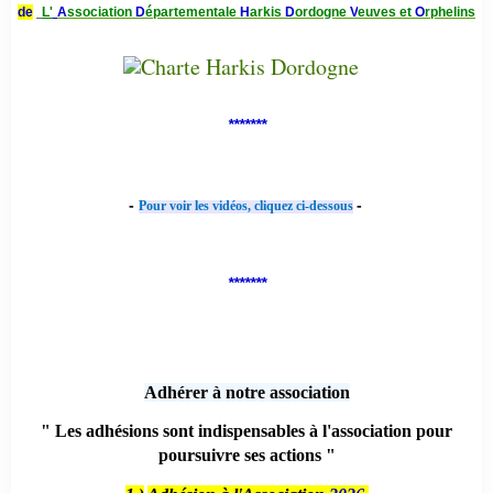
de
L'
A
ssociation
D
épartementale
H
arkis
D
ordogne
V
euves et
O
rphelins
*******
-
-
Pour voir les vidéos, cliquez ci-dessous
*******
Adhérer à notre association
" Les adhésions sont indispensables à l'association pour
poursuivre ses actions "