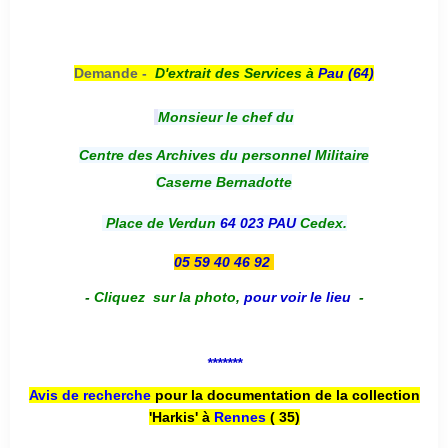
Demande -
D'e
xtrait des Services à
Pau (64)
Monsieur le chef du
Centre des Archives du personnel Militaire
Caserne Bernadotte
Place de Verdun
64 023 PAU
Cedex.
05 59 40 46 92
-
Cliquez sur la photo
,
pour voir le lieu
-
*******
Avis de recherche
pour la documentation de la collection
'Harkis' à
Rennes
( 35)