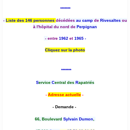
*******
-
Liste des 146 personnes
décédées
au camp
de
Rivesaltes
ou
à l'hôpital du nord de
Perpignan
-
entre
1962
et
1965 -
Cliquez sur la photo
*******
S
ervice
C
entral des
R
apatriés
-
Adresse actuelle
-
- Demande -
66, Boulevard
Sylvain Dumon
,