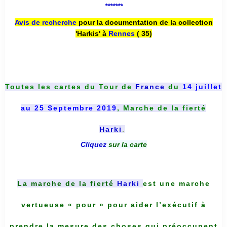
*******
Avis de recherche
pour la documentation de la collection
'Harkis' à
Rennes
( 35)
Toutes les cartes du
Tour de
France
du
14 juillet
au 25 Septembre 2019
, Marche de la fierté
Harki
.
Cliquez
sur la carte
La marche de la fierté
Harki
est une marche
vertueuse « pour » pour aider l’exécutif à
prendre la mesure des choses qui préoccupent