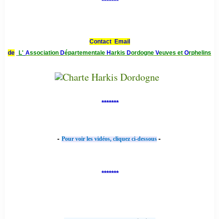
*******
Contact Email
de
L'
A
ssociation
D
épartementale
H
arkis
D
ordogne
V
euves et
O
rphelins
*******
-
-
Pour voir les vidéos, cliquez ci-dessous
*******