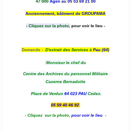
47 000
Agen
au 05 53 69 21 00
Anciennement, bâtiment de GROUPAMA
- Cliquez sur la photo,
pour voir le lieu -
Demande -
D'e
xtrait des Services à
Pau (64)
Monsieur le chef du
Centre des Archives du personnel Militaire
Caserne Bernadotte
Place de Verdun
64 023 PAU
Cedex.
05 59 40 46 92
-
Cliquez sur la photo
,
pour voir le lieu
-