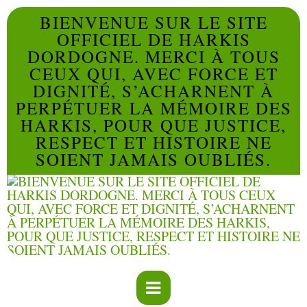
BIENVENUE SUR LE SITE
OFFICIEL DE HARKIS
DORDOGNE. MERCI À TOUS
CEUX QUI, AVEC FORCE ET
DIGNITÉ, S’ACHARNENT À
PERPÉTUER LA MÉMOIRE DES
HARKIS, POUR QUE JUSTICE,
RESPECT ET HISTOIRE NE
SOIENT JAMAIS OUBLIÉS.