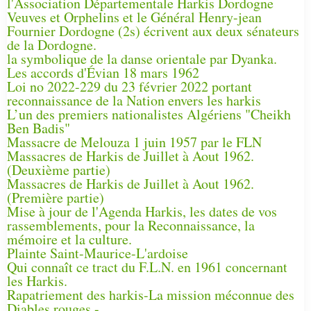
l'Association Départementale Harkis Dordogne
Veuves et Orphelins et le Général Henry-jean
Fournier Dordogne (2s) écrivent aux deux sénateurs
de la Dordogne.
la symbolique de la danse orientale par Dyanka.
Les accords d'Évian 18 mars 1962
Loi no 2022-229 du 23 février 2022 portant
reconnaissance de la Nation envers les harkis
L’un des premiers nationalistes Algériens "Cheikh
Ben Badis"
Massacre de Melouza 1 juin 1957 par le FLN
Massacres de Harkis de Juillet à Aout 1962.
(Deuxième partie)
Massacres de Harkis de Juillet à Aout 1962.
(Première partie)
Mise à jour de l'Agenda Harkis, les dates de vos
rassemblements, pour la Reconnaissance, la
mémoire et la culture.
Plainte Saint-Maurice-L'ardoise
Qui connaît ce tract du F.L.N. en 1961 concernant
les Harkis.
Rapatriement des harkis-La mission méconnue des
Diables rouges -