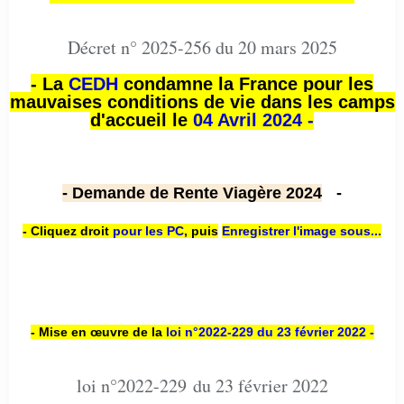
Décret n° 2025-256 du 20 mars 2025
- La
CEDH
condamne la France pour les
mauvaises conditions de vie dans les camps
d'accueil le
04 Avril 2024 -
- Demande de Rente Viagère 2024
-
- Cliquez droit
pour les PC
,
puis
Enregistrer l'image sous...
- Mise en œuvre de la
loi n
°2022-229
du 23 février 2022 -
loi n°2022-229 du 23 février 2022