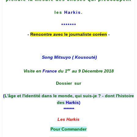
les
Harkis
.
*******
-
Rencontre avec le journaliste coréen
-
Song Mitsuyo ( Kousouté
)
er
Visite en
France
du 1
au 9 Décembre 2018
Dossier
sur
(
L'âge et l'identité dans le monde, qui suis-je ? - dont l'histoire
des
Harkis
)
*******
Les Harkis
Pour Commander