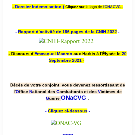
- Dossier Indemnisation )
Cliquez sur le logo de
l'ONACVG -
-
Rapport d’activité de 186 pages de la CNIH 2022
-
- Discours d'
Emmanuel Macron
aux Harkis à l'Élysée le
20
Septembre 2021
-
Décès de votre conjoint, vous devenez ressortissant de
l'
O
ffice
N
ational des
C
ombattants et des
V
ictimes de
.
ONaCVG
G
uerre
-
Cliquez ci-dessous
-