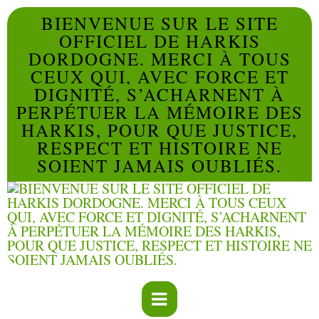
BIENVENUE SUR LE SITE
OFFICIEL DE HARKIS
DORDOGNE. MERCI À TOUS
CEUX QUI, AVEC FORCE ET
DIGNITÉ, S’ACHARNENT À
PERPÉTUER LA MÉMOIRE DES
HARKIS, POUR QUE JUSTICE,
RESPECT ET HISTOIRE NE
SOIENT JAMAIS OUBLIÉS.