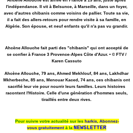
Ahcène Allouche est arrivé en France à 19 ans, juste après
l'indépendance. Il vit à Belsunce, à Marseille, dans un foyer,
avec d'autres chibanis comme voisins de pallier. Toute sa vie,
il a fait des allers-retours pour rendre visite à sa famille, en
Algérie. Son épouse, et neuf enfants qu'il n'a pas vu grandir.
Ahcène Allouche fait parti des "chibanis" qui ont accepté de
se confier à France 3 Provence-Alpes Côte d'Azur. • © FTV /
Karen Cassuto
Ahcène Allouche, 79 ans, Ahmed Mekhlouf, 84 ans, Lakhdhar
Mkherbeche, 85 ans, Menouar Kaced, 74 ans, ces chibanis ont
sacrifié leur vie pour nourrir leurs familles. Leurs histoires
racontent l'Histoire. Celle d'une génération d'hommes seuls,
tiraillés entre deux rives.
Pour suivre votre actualité sur les
harkis
,
Abonnez-
NEWSLETTER
vous
gratuitement
à la