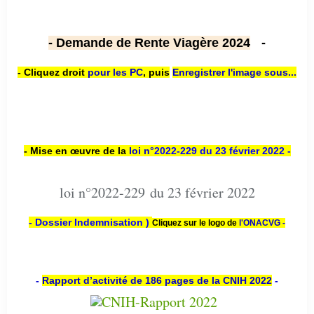
- Demande de Rente Viagère 2024
-
- Cliquez droit
pour les PC
,
puis
Enregistrer l'image sous...
- Mise en œuvre de la
loi n
°2022-229
du 23 février 2022 -
loi n°2022-229 du 23 février 2022
- Dossier Indemnisation )
Cliquez sur le logo de
l'ONACVG -
-
Rapport d’activité de 186 pages de la CNIH 2022
-