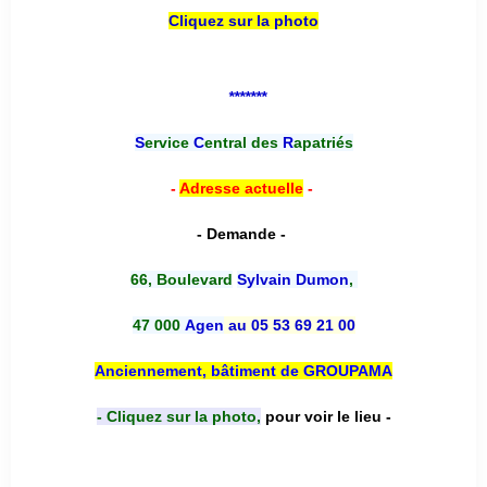
Cliquez sur la photo
*******
S
ervice
C
entral des
R
apatriés
-
Adresse actuelle
-
- Demande -
66, Boulevard
Sylvain Dumon
,
47 000
Agen
au 05 53 69 21 00
Anciennement, bâtiment de GROUPAMA
- Cliquez sur la photo,
pour voir le lieu -