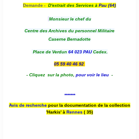
Demande -
D'e
xtrait des Services à
Pau (64)
Monsieur le chef du
Centre des Archives du personnel Militaire
Caserne Bernadotte
Place de Verdun
64 023 PAU
Cedex.
05 59 40 46 92
-
Cliquez sur la photo
,
pour voir le lieu
-
*******
Avis de recherche
pour la documentation de la collection
'Harkis' à
Rennes
( 35)