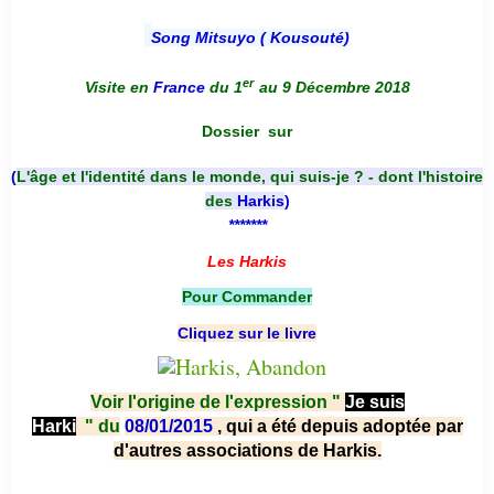
Song Mitsuyo ( Kousouté
)
er
Visite en
France
du 1
au 9 Décembre 2018
Dossier
sur
(
L'âge et l'identité dans le monde, qui suis-je ? - dont l'histoire
des
Harkis
)
*******
Les Harkis
Pour Commander
Cliquez sur le livre
Voir l'origine de l'expression "
Je suis
Harki
"
du
08/01/2015
, qui a été depuis adoptée par
d'autres associations de Harkis.