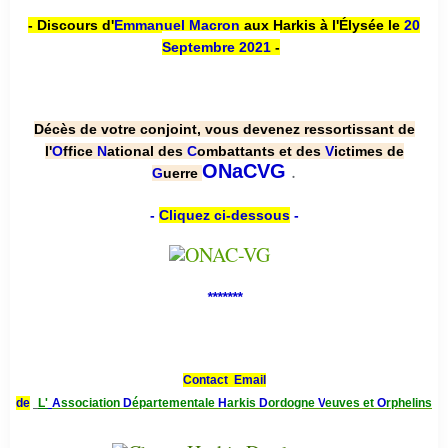
- Discours d'
Emmanuel Macron
aux Harkis à l'Élysée le
20
Septembre 2021
-
Décès de votre conjoint, vous devenez ressortissant de
l'
O
ffice
N
ational des
C
ombattants et des
V
ictimes de
.
ONaCVG
G
uerre
-
Cliquez ci-dessous
-
*******
Contact Email
de
L'
A
ssociation
D
épartementale
H
arkis
D
ordogne
V
euves et
O
rphelins