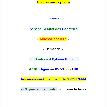
Cliquez sur la photo
*******
S
ervice
C
entral des
R
apatriés
-
Adresse actuelle
-
- Demande -
66, Boulevard
Sylvain Dumon
,
47 000
Agen
au 05 53 69 21 00
Anciennement, bâtiment de GROUPAMA
- Cliquez sur la photo,
pour voir le lieu -