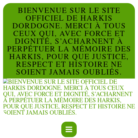
BIENVENUE SUR LE SITE
OFFICIEL DE HARKIS
DORDOGNE. MERCI À TOUS
CEUX QUI, AVEC FORCE ET
DIGNITÉ, S’ACHARNENT À
PERPÉTUER LA MÉMOIRE DES
HARKIS, POUR QUE JUSTICE,
RESPECT ET HISTOIRE NE
SOIENT JAMAIS OUBLIÉS.