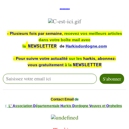
*******
-
Plusieurs fois par semaine
, recevez vos meilleurs articles
dans votre boîte mail avec
la
NEWSLETTER
de
Harkisdordogne.com
-
Pour suivre votre actualité
sur les
harkis
,
abonnez-
vous
gratuitement
à la
NEWSLETTER
Contact Email
de
:
L'
A
ssociation
D
épartementale
H
arkis
D
ordogne
V
euves et
O
rphelins