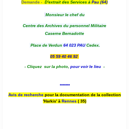
Demande -
D'e
xtrait des Services à
Pau (64)
Monsieur le chef du
Centre des Archives du personnel Militaire
Caserne Bernadotte
Place de Verdun
64 023 PAU
Cedex.
05 59 40 46 92
-
Cliquez sur la photo
,
pour voir le lieu
-
*******
Avis de recherche
pour la documentation de la collection
'Harkis' à
Rennes
( 35)