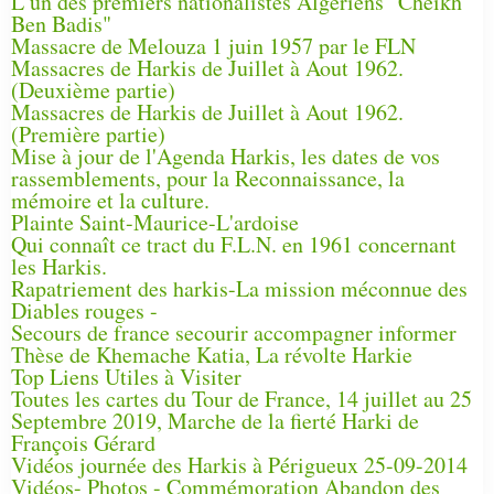
L’un des premiers nationalistes Algériens "Cheikh
Ben Badis"
Massacre de Melouza 1 juin 1957 par le FLN
Massacres de Harkis de Juillet à Aout 1962.
(Deuxième partie)
Massacres de Harkis de Juillet à Aout 1962.
(Première partie)
Mise à jour de l'Agenda Harkis, les dates de vos
rassemblements, pour la Reconnaissance, la
mémoire et la culture.
Plainte Saint-Maurice-L'ardoise
Qui connaît ce tract du F.L.N. en 1961 concernant
les Harkis.
Rapatriement des harkis-La mission méconnue des
Diables rouges -
Secours de france secourir accompagner informer
Thèse de Khemache Katia, La révolte Harkie
Top Liens Utiles à Visiter
Toutes les cartes du Tour de France, 14 juillet au 25
Septembre 2019, Marche de la fierté Harki de
François Gérard
Vidéos journée des Harkis à Périgueux 25-09-2014
Vidéos- Photos - Commémoration Abandon des