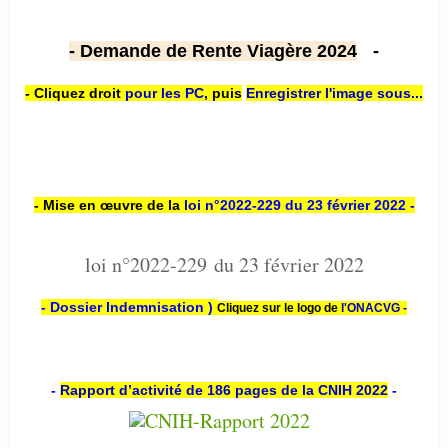
- Demande de Rente Viagère 2024
-
- Cliquez droit
pour les PC
,
puis
Enregistrer l'image sous...
- Mise en œuvre de la
loi n
°2022-229
du 23 février 2022 -
loi n°2022-229 du 23 février 2022
- Dossier Indemnisation )
Cliquez sur le logo de
l'ONACVG -
-
Rapport d’activité de 186 pages de la CNIH 2022
-