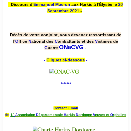
- Discours d'
Emmanuel Macron
aux Harkis à l'Élysée le
20
Septembre 2021
-
Décès de votre conjoint, vous devenez ressortissant de
l'
O
ffice
N
ational des
C
ombattants et des
V
ictimes de
.
ONaCVG
G
uerre
-
Cliquez ci-dessous
-
*******
Contact Email
de
L'
A
ssociation
D
épartementale
H
arkis
D
ordogne
V
euves et
O
rphelins