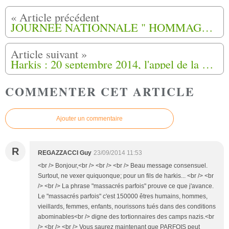
JOURNEE NATIONNALE " HOMMAGE AUX HARKIS " à Périgueux.
Harkis : 20 septembre 2014, l'appel de la grande réunion publique à Toulouse !
COMMENTER CET ARTICLE
Ajouter un commentaire
R
REGAZZACCI Guy
23/09/2014 11:53
<br /> Bonjour,<br /> <br /> <br /> Beau message consensuel.
Surtout, ne vexer quiquonque; pour un fils de harkis... <br /> <br
/> <br /> La phrase "massacrés parfois" prouve ce que j'avance.
Le "massacrés parfois" c'est 150000 êtres humains, hommes,
vieillards, femmes, enfants, nourissons tués dans des conditions
abominables<br /> digne des tortionnaires des camps nazis.<br
/> <br /> <br /> Vous saurez maintenant que PARFOIS peut