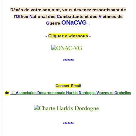
Décès de votre conjoint, vous devenez ressortissant de
l'
O
ffice
N
ational des
C
ombattants et des
V
ictimes de
.
ONaCVG
G
uerre
-
Cliquez ci-dessous
-
*******
Contact Email
de
L'
A
ssociation
D
épartementale
H
arkis
D
ordogne
V
euves et
O
rphelins
*******