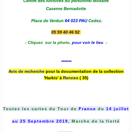
Centre des Archives du personnel Militaire
Caserne Bernadotte
Place de Verdun
64 023 PAU
Cedex.
05 59 40 46 92
-
Cliquez sur la photo
,
pour voir le lieu
-
*******
Avis de recherche
pour la documentation de la collection
'Harkis' à
Rennes
( 35)
Toutes les cartes du
Tour de
France
du
14 juillet
au 25 Septembre 2019
, Marche de la fierté