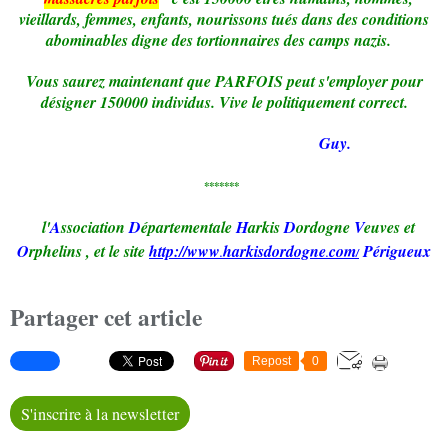
vieillards, femmes, enfants, nourissons tués dans des conditions
abominables digne des tortionnaires des camps nazis.
Vous saurez maintenant que PARFOIS peut s'employer pour
désigner 150000 individus. Vive le politiquement correct.
Guy.
*******
l'
A
ssociation
D
épartementale
H
arkis
D
ordogne
V
euves et
O
rphelins
,
et le site
http://www
harkisdordogne
com
Périgueux
.
.
/
Partager cet article
Repost
0
S'inscrire à la newsletter