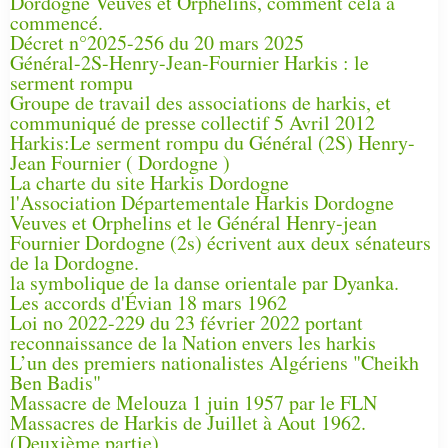
Dordogne Veuves et Orphelins, comment cela a
commencé.
Décret n°2025-256 du 20 mars 2025
Général-2S-Henry-Jean-Fournier Harkis : le
serment rompu
Groupe de travail des associations de harkis, et
communiqué de presse collectif 5 Avril 2012
Harkis:Le serment rompu du Général (2S) Henry-
Jean Fournier ( Dordogne )
La charte du site Harkis Dordogne
l'Association Départementale Harkis Dordogne
Veuves et Orphelins et le Général Henry-jean
Fournier Dordogne (2s) écrivent aux deux sénateurs
de la Dordogne.
la symbolique de la danse orientale par Dyanka.
Les accords d'Évian 18 mars 1962
Loi no 2022-229 du 23 février 2022 portant
reconnaissance de la Nation envers les harkis
L’un des premiers nationalistes Algériens "Cheikh
Ben Badis"
Massacre de Melouza 1 juin 1957 par le FLN
Massacres de Harkis de Juillet à Aout 1962.
(Deuxième partie)