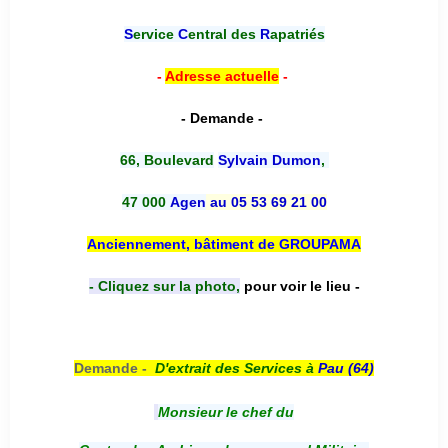
S
ervice
C
entral des
R
apatriés
-
Adresse actuelle
-
- Demande -
66, Boulevard
Sylvain Dumon
,
47 000
Agen
au 05 53 69 21 00
Anciennement, bâtiment de GROUPAMA
- Cliquez sur la photo,
pour voir le lieu -
Demande -
D'e
xtrait des Services à
Pau (64)
Monsieur le chef du