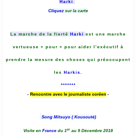
Harki
.
Cliquez
sur la carte
La marche de la fierté
Harki
est une marche
vertueuse « pour » pour aider l’exécutif à
prendre la mesure des choses qui préoccupent
les
Harkis
.
*******
-
Rencontre avec le journaliste coréen
-
Song Mitsuyo ( Kousouté
)
er
Visite en
France
du 1
au 9 Décembre 2018