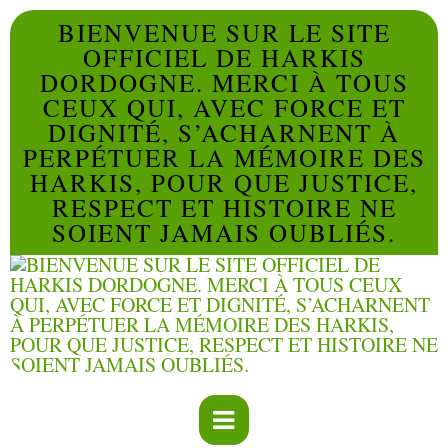
BIENVENUE SUR LE SITE
OFFICIEL DE HARKIS
DORDOGNE. MERCI À TOUS
CEUX QUI, AVEC FORCE ET
DIGNITÉ, S’ACHARNENT À
PERPÉTUER LA MÉMOIRE DES
HARKIS, POUR QUE JUSTICE,
RESPECT ET HISTOIRE NE
SOIENT JAMAIS OUBLIÉS.