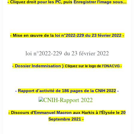
- Cliquez droit
pour les PC
,
puis
Enregistrer l'image sous...
- Mise en œuvre de la
loi n
°2022-229
du 23 février 2022 -
loi n°2022-229 du 23 février 2022
- Dossier Indemnisation )
Cliquez sur le logo de
l'ONACVG -
-
Rapport d’activité de 186 pages de la CNIH 2022
-
- Discours d'
Emmanuel Macron
aux Harkis à l'Élysée le
20
Septembre 2021
-