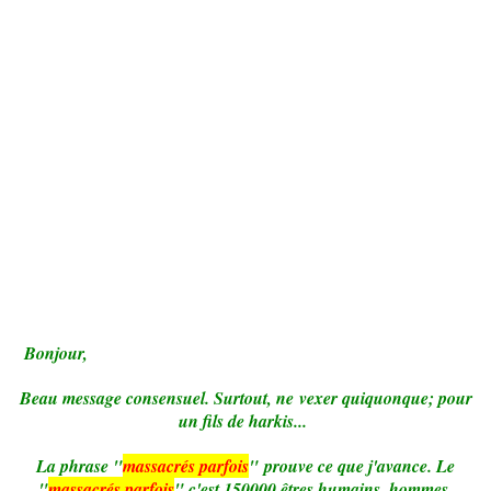
Bonjour,
Beau message consensuel. Surtout, ne vexer quiquonque; pour
un fils de harkis...
La phrase "
massacrés parfois
" prouve ce que j'avance. Le
"
massacrés parfois
" c'est 150000 êtres humains, hommes,