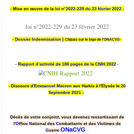
- Mise en œuvre de la
loi n
°2022-229
du 23 février 2022 -
loi n°2022-229 du 23 février 2022
- Dossier Indemnisation )
Cliquez sur le logo de
l'ONACVG -
-
Rapport d’activité de 186 pages de la CNIH 2022
-
- Discours d'
Emmanuel Macron
aux Harkis à l'Élysée le
20
Septembre 2021
-
Décès de votre conjoint, vous devenez ressortissant de
l'
O
ffice
N
ational des
C
ombattants et des
V
ictimes de
.
ONaCVG
G
uerre