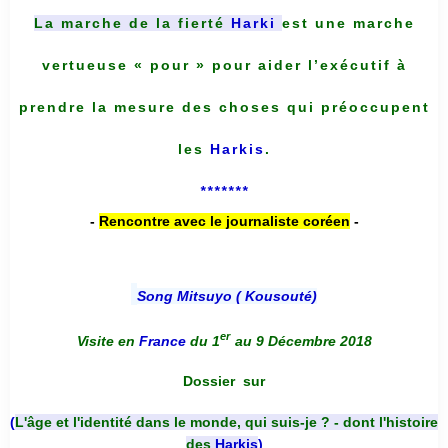
La marche de la fierté
Harki
est une marche
vertueuse « pour » pour aider l’exécutif à
prendre la mesure des choses qui préoccupent
les
Harkis
.
*******
-
Rencontre avec le journaliste coréen
-
Song Mitsuyo ( Kousouté
)
er
Visite en
France
du 1
au 9 Décembre 2018
Dossier
sur
(
L'âge et l'identité dans le monde, qui suis-je ? - dont l'histoire
des
Harkis
)