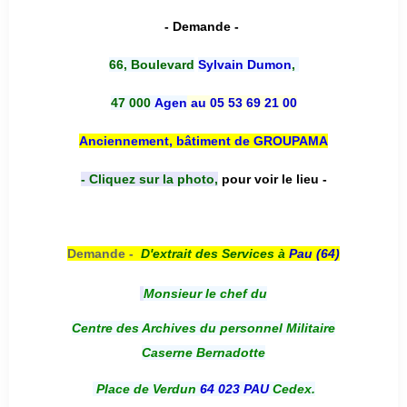
- Demande -
66, Boulevard
Sylvain Dumon
,
47 000
Agen
au 05 53 69 21 00
Anciennement, bâtiment de GROUPAMA
- Cliquez sur la photo,
pour voir le lieu -
Demande -
D'e
xtrait des Services à
Pau (64)
Monsieur le chef du
Centre des Archives du personnel Militaire
Caserne Bernadotte
Place de Verdun
64 023 PAU
Cedex.