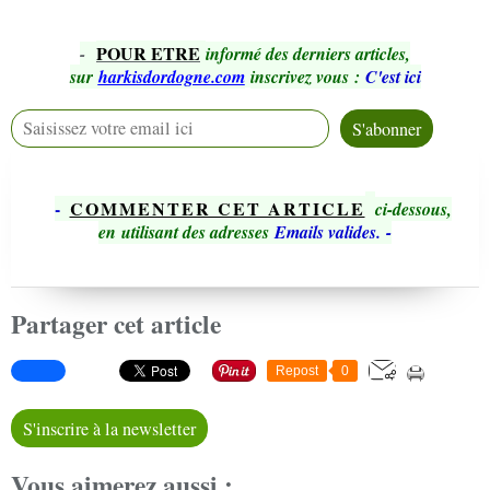
POUR ETRE
-
informé des derniers articles,
sur
harkisdordogne.com
inscrivez vous
:
C'est ici
-
COMMENTER CET ARTICLE
ci-dessous,
en utilisant des adresses
Emails valides.
-
Partager cet article
Repost
0
S'inscrire à la newsletter
Vous aimerez aussi :