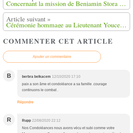
Concernant la mission de Benjamin Stora l'Association Générations Harkis saisit le conseil d'état
Cérémonie hommage au Lieutenant Youcef Ben-Brahim Samedi 5 septembre 2020 à Sireuil (Dordogne).
COMMENTER CET ARTICLE
Ajouter un commentaire
B
berbra belkacem
12/10/2020 17:10
paix a son âme et condoléance a sa famille .courage
continuons le combat .
Répondre
R
Rupp
22/08/2020 22:12
Nos Condoléances nous avons vécu et subi comme votre