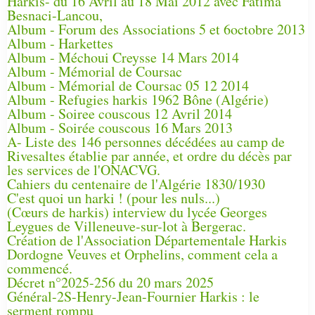
Harkis- du 16 Avril au 18 Mai 2012 avec Fatima
Besnaci-Lancou,
Album - Forum des Associations 5 et 6octobre 2013
Album - Harkettes
Album - Méchoui Creysse 14 Mars 2014
Album - Mémorial de Coursac
Album - Mémorial de Coursac 05 12 2014
Album - Refugies harkis 1962 Bône (Algérie)
Album - Soiree couscous 12 Avril 2014
Album - Soirée couscous 16 Mars 2013
A- Liste des 146 personnes décédées au camp de
Rivesaltes établie par année, et ordre du décès par
les services de l'ONACVG.
Cahiers du centenaire de l'Algérie 1830/1930
C'est quoi un harki ! (pour les nuls...)
(Cœurs de harkis) interview du lycée Georges
Leygues de Villeneuve-sur-lot à Bergerac.
Création de l'Association Départementale Harkis
Dordogne Veuves et Orphelins, comment cela a
commencé.
Décret n°2025-256 du 20 mars 2025
Général-2S-Henry-Jean-Fournier Harkis : le
serment rompu