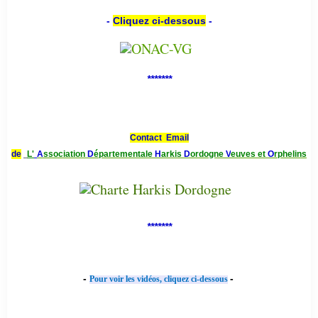
-
Cliquez ci-dessous
-
*******
Contact Email
de
L'
A
ssociation
D
épartementale
H
arkis
D
ordogne
V
euves et
O
rphelins
*******
-
-
Pour voir les vidéos, cliquez ci-dessous