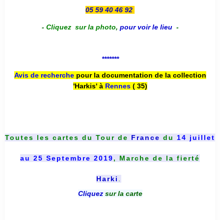
05 59 40 46 92
-
Cliquez sur la photo
,
pour voir le lieu
-
*******
Avis de recherche
pour la documentation de la collection
'Harkis' à
Rennes
( 35)
Toutes les cartes du
Tour de
France
du
14 juillet
au 25 Septembre 2019
, Marche de la fierté
Harki
.
Cliquez
sur la carte