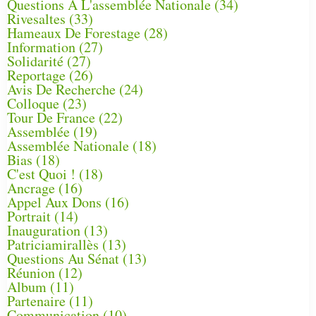
Questions À L'assemblée Nationale
(34)
Rivesaltes
(33)
Hameaux De Forestage
(28)
Information
(27)
Solidarité
(27)
Reportage
(26)
Avis De Recherche
(24)
Colloque
(23)
Tour De France
(22)
Assemblée
(19)
Assemblée Nationale
(18)
Bias
(18)
C'est Quoi !
(18)
Ancrage
(16)
Appel Aux Dons
(16)
Portrait
(14)
Inauguration
(13)
Patriciamirallès
(13)
Questions Au Sénat
(13)
Réunion
(12)
Album
(11)
Partenaire
(11)
Communication
(10)