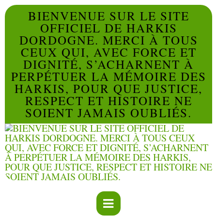
BIENVENUE SUR LE SITE
OFFICIEL DE HARKIS
DORDOGNE. MERCI À TOUS
CEUX QUI, AVEC FORCE ET
DIGNITÉ, S’ACHARNENT À
PERPÉTUER LA MÉMOIRE DES
HARKIS, POUR QUE JUSTICE,
RESPECT ET HISTOIRE NE
SOIENT JAMAIS OUBLIÉS.