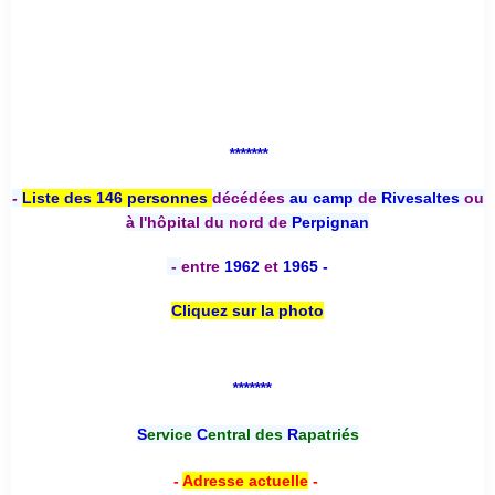
*******
-
Liste des 146 personnes
décédées
au camp
de
Rivesaltes
ou
à l'hôpital du nord de
Perpignan
-
entre
1962
et
1965 -
Cliquez sur la photo
*******
S
ervice
C
entral des
R
apatriés
-
Adresse actuelle
-