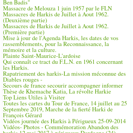
Ben Badis"
Massacre de Melouza 1 juin 1957 par le FLN
Massacres de Harkis de Juillet à Aout 1962.
(Deuxième partie)
Massacres de Harkis de Juillet à Aout 1962.
(Première partie)
Mise à jour de l'Agenda Harkis, les dates de vos
rassemblements, pour la Reconnaissance, la
mémoire et la culture.
Plainte Saint-Maurice-L'ardoise
Qui connaît ce tract du F.L.N. en 1961 concernant
les Harkis.
Rapatriement des harkis-La mission méconnue des
Diables rouges -
Secours de france secourir accompagner informer
Thèse de Khemache Katia, La révolte Harkie
Top Liens Utiles à Visiter
Toutes les cartes du Tour de France, 14 juillet au 25
Septembre 2019, Marche de la fierté Harki de
François Gérard
Vidéos journée des Harkis à Périgueux 25-09-2014
Vidéos- Photos - Commémoration Abandon des
harkis 12 mai 2017 à périgueux Dordogne (24)