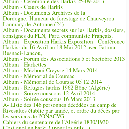
Album - Cérémonie des Harkis 25-09-2013
Album - Cœurs de Harkis
Album - Documents Archives de la
Dordogne, Hameau de forestage de Chauveyrou -
Lanmary de Antonne (24)
Album - Documents secrets sur les Harkis, dossiers,
consignes du FLN, Parti communiste Français.
Album - Exposition Harkis Exposition - Conférence
Harkis- du 16 Avril au 18 Mai 2012 avec Fatima
Besnaci-Lancou,
Album - Forum des Associations 5 et 6octobre 2013
Album - Harkettes
Album - Méchoui Creysse 14 Mars 2014
Album - Mémorial de Coursac
Album - Mémorial de Coursac 05 12 2014
Album - Refugies harkis 1962 Bône (Algérie)
Album - Soiree couscous 12 Avril 2014
Album - Soirée couscous 16 Mars 2013
A- Liste des 146 personnes décédées au camp de
Rivesaltes établie par année, et ordre du décès par
les services de l'ONACVG.
Cahiers du centenaire de l'Algérie 1830/1930
C'est quoi un harki ! (pour les nuls...)