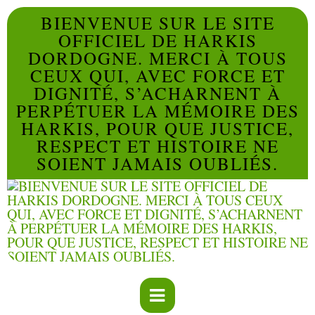
BIENVENUE SUR LE SITE
OFFICIEL DE HARKIS
DORDOGNE. MERCI À TOUS
CEUX QUI, AVEC FORCE ET
DIGNITÉ, S’ACHARNENT À
PERPÉTUER LA MÉMOIRE DES
HARKIS, POUR QUE JUSTICE,
RESPECT ET HISTOIRE NE
SOIENT JAMAIS OUBLIÉS.