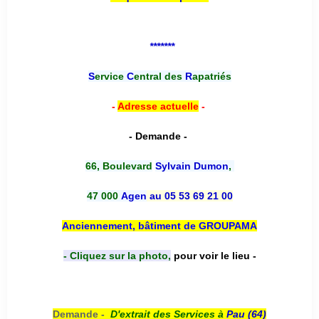
*******
S
ervice
C
entral des
R
apatriés
-
Adresse actuelle
-
- Demande -
66, Boulevard
Sylvain Dumon
,
47 000
Agen
au 05 53 69 21 00
Anciennement, bâtiment de GROUPAMA
- Cliquez sur la photo,
pour voir le lieu -
Demande -
D'e
xtrait des Services à
Pau (64)