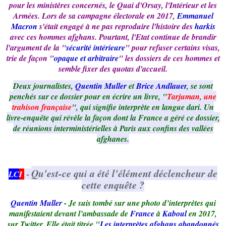
pour les ministères concernés, le Quai d'Orsay, l'Intérieur et les
Armées. Lors de sa campagne électorale en 2017,
Emmanuel
Macron
s'était engagé à ne pas reproduire l'histoire des
harkis
avec ces hommes afghans. Pourtant, l'Etat continue de brandir
l'argument de la "
sécurité intérieure
" pour refuser certains visas,
trie de façon "
opaque et arbitraire
" les dossiers de ces hommes et
semble fixer des quotas d'accueil.
Deux journalistes,
Quentin Muller
et
Brice Andlauer
, se sont
penchés sur ce dossier pour en écrire un livre, "
Tarjuman, une
trahison française
", qui signifie interprète en langue dari. Un
livre-enquête qui révèle la façon dont la France a géré ce dossier,
de réunions interministérielles à Paris aux confins des vallées
afghanes.
Qu'est-ce qui a été l'élément déclencheur de
LC
I
-
cette enquête ?
Quentin Muller
- Je suis tombé sur une photo d’interprètes qui
manifestaient devant l’ambassade de
France
à
Kaboul
en 2017,
sur Twitter. Elle était titrée "
Les interprètes afghans abandonnés