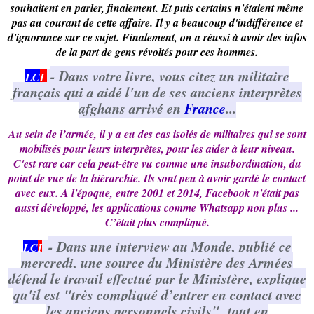
souhaitent en parler, finalement. Et puis certains n'étaient même
pas au courant de cette affaire. Il y a beaucoup d'indifférence et
d'ignorance sur ce sujet. Finalement, on a réussi à avoir des infos
de la part de gens révoltés pour ces hommes.
- Dans votre livre, vous citez un militaire
LC
I
français qui a aidé l'un de ses anciens interprètes
afghans arrivé en
France
...
Au sein de l’armée, il y a eu des cas isolés de militaires qui se sont
mobilisés pour leurs interprètes, pour les aider à leur niveau.
C'est rare car cela peut-être vu comme une insubordination, du
point de vue de la hiérarchie. Ils sont peu à avoir gardé le contact
avec eux. A l'époque, entre 2001 et 2014, Facebook n'était pas
aussi développé, les applications comme Whatsapp non plus ...
C’était plus compliqué.
- Dans une interview au Monde, publié ce
LC
I
mercredi, une source du Ministère des Armées
défend le travail effectué par le Ministère, explique
qu'il est "très compliqué d’entrer en contact avec
les anciens personnels civils" tout en