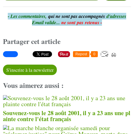
- Le
s commentaires,
qui ne sont pas accompagnés
d'adresses
Email valide...
ne sont pas retenus -
Partager cet article
Repost
0
S'inscrire à la newsletter
Vous aimerez aussi :
Souvenez-vous le 28 août 2001, il y a 23 ans une pl
ainte contre l'état français