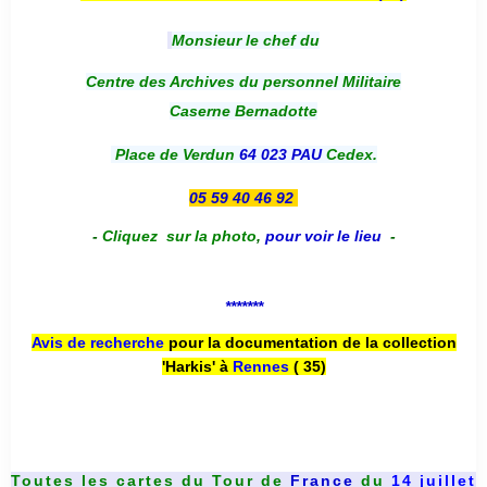
Monsieur le chef du
Centre des Archives du personnel Militaire
Caserne Bernadotte
Place de Verdun
64 023 PAU
Cedex.
05 59 40 46 92
-
Cliquez sur la photo
,
pour voir le lieu
-
*******
Avis de recherche
pour la documentation de la collection
'Harkis' à
Rennes
( 35)
Toutes les cartes du
Tour de
France
du
14 juillet