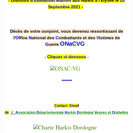
- Discours d'
Emmanuel Macron
aux Harkis à l'Élysée le
20
Septembre 2021
-
Décès de votre conjoint, vous devenez ressortissant de
l'
O
ffice
N
ational des
C
ombattants et des
V
ictimes de
.
ONaCVG
G
uerre
-
Cliquez ci-dessous
-
*******
Contact Email
de
L'
A
ssociation
D
épartementale
H
arkis
D
ordogne
V
euves et
O
rphelins