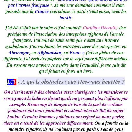
par l’armée française
". Je me suis demandé comment il était
possible que la
France
reproduise ce qu’il s’était passé, avec les
harkis
.
J'ai été séduit par le sujet et j'ai contacté
Caroline Decroix
, vice-
présidente de l'association des interprètes afghans de l'armée
française. J'ai tout de suite senti que c'était une histoire
symbolique. J’ai enchaîné les entretiens avec des interprètes, en
Allemagne
, en
Afghanistan
, en
France
, j’ai eu pleins de cas
différents, j'ai écrit des papiers sur le sujet pour différents médias.
En voyant mes papiers se perdre dans l'actualité, je me suis dit
qu'il fallait en faire un livre.
- A quels obstacles vous êtes-vous heurtés ?
LC
I
On s‘est heurté à des obstacles assez classiques : les ministères se
renvoyaient la balle en disant qu’ils ne géraient plus l'affaire, par
exemple. Beaucoup de langue de bois de la part de certains
politiques qui nous parlaient et estimaient avoir fait du super
boulot. Certains hommes politiques ont refusé de nous parler,
alors on a tenté de les approcher différemment.
On a jamais eu la
moindre réponse, ils ne voulaient pas en parler. Peu de gens