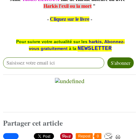
Harkis l'exil ou la mort
"
-
Cliquez sur le livre
-
Pour suivre votre actualité sur les
harkis
,
Abonnez-
NEWSLETTER
vous
gratuitement
à la
Partager cet article
Repost
0