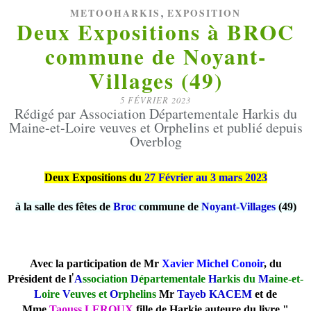
,
METOOHARKIS
EXPOSITION
Deux Expositions à BROC
commune de Noyant-
Villages (49)
5 FÉVRIER 2023
Rédigé par Association Départementale Harkis du
Maine-et-Loire veuves et Orphelins et publié depuis
Overblog
Deux Expositions du
27 Février au 3 mars 2023
à la salle des
fêtes de
Broc
commune de
Noyant-Villages
(49)
Avec la participation de Mr
Xavier Michel Conoir
, du
'
Président de l
A
ssociation
D
épartementale
H
arkis du
M
aine-et-
L
oire
V
euves et
O
rphelins
Mr
Tayeb KACEM
et de
Mme
Taouss LEROUX
fille de Harkie auteure du livre "