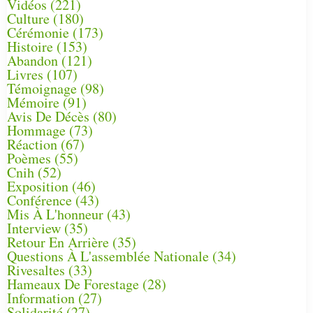
Vidéos
(221)
Culture
(180)
Cérémonie
(173)
Histoire
(153)
Abandon
(121)
Livres
(107)
Témoignage
(98)
Mémoire
(91)
Avis De Décès
(80)
Hommage
(73)
Réaction
(67)
Poèmes
(55)
Cnih
(52)
Exposition
(46)
Conférence
(43)
Mis À L'honneur
(43)
Interview
(35)
Retour En Arrière
(35)
Questions À L'assemblée Nationale
(34)
Rivesaltes
(33)
Hameaux De Forestage
(28)
Information
(27)
Solidarité
(27)