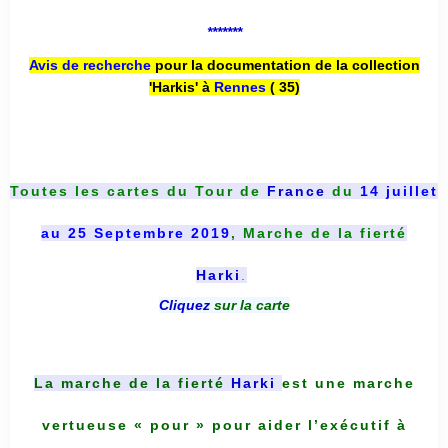
*******
Avis de recherche
pour la documentation de la collection
'Harkis' à
Rennes
( 35)
Toutes les cartes du
Tour de
France
du
14 juillet
au 25 Septembre 2019
, Marche de la fierté
Harki
.
Cliquez
sur la carte
La marche de la fierté
Harki
est une marche
vertueuse « pour » pour aider l’exécutif à