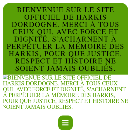
BIENVENUE SUR LE SITE
OFFICIEL DE HARKIS
DORDOGNE. MERCI À TOUS
CEUX QUI, AVEC FORCE ET
DIGNITÉ, S’ACHARNENT À
PERPÉTUER LA MÉMOIRE DES
HARKIS, POUR QUE JUSTICE,
RESPECT ET HISTOIRE NE
SOIENT JAMAIS OUBLIÉS.