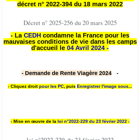
décret n° 2022-394 du 18 mars 2022
Décret n° 2025-256 du 20 mars 2025
- La
CEDH
condamne la France pour les
mauvaises conditions de vie dans les camps
d'accueil le
04 Avril 2024 -
- Demande de Rente Viagère 2024
-
- Cliquez droit
pour les PC
,
puis
Enregistrer l'image sous...
- Mise en œuvre de la
loi n
°2022-229
du 23 février 2022 -
loi n°2022-229 du 23 février 2022