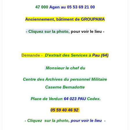
47 000
Agen
au 05 53 69 21 00
Anciennement, bâtiment de GROUPAMA
- Cliquez sur la photo,
pour voir le lieu -
Demande -
D'e
xtrait des Services à
Pau (64)
Monsieur le chef du
Centre des Archives du personnel Militaire
Caserne Bernadotte
Place de Verdun
64 023 PAU
Cedex.
05 59 40 46 92
-
Cliquez sur la photo
,
pour voir le lieu
-