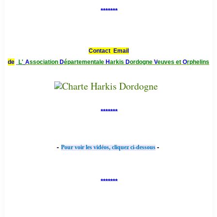
*******
Contact Email
de
L'
A
ssociation
D
épartementale
H
arkis
D
ordogne
V
euves et
O
rphelins
*******
-
-
Pour voir les vidéos, cliquez ci-dessous
*******