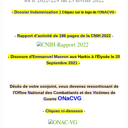
- Dossier Indemnisation )
Cliquez sur le logo de
l'ONACVG -
-
Rapport d’activité de 186 pages de la CNIH 2022
-
- Discours d'
Emmanuel Macron
aux Harkis à l'Élysée le
20
Septembre 2021
-
Décès de votre conjoint, vous devenez ressortissant de
l'
O
ffice
N
ational des
C
ombattants et des
V
ictimes de
.
ONaCVG
G
uerre
-
Cliquez ci-dessous
-