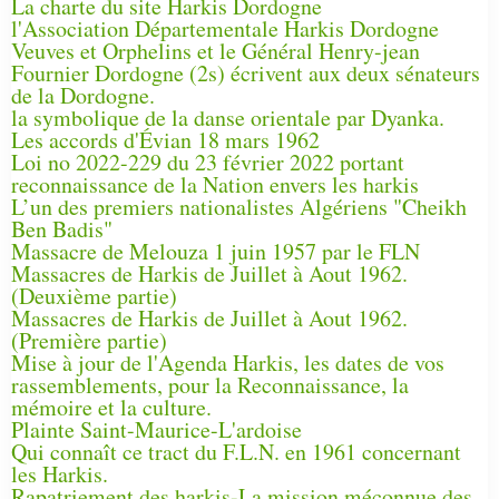
La charte du site Harkis Dordogne
l'Association Départementale Harkis Dordogne
Veuves et Orphelins et le Général Henry-jean
Fournier Dordogne (2s) écrivent aux deux sénateurs
de la Dordogne.
la symbolique de la danse orientale par Dyanka.
Les accords d'Évian 18 mars 1962
Loi no 2022-229 du 23 février 2022 portant
reconnaissance de la Nation envers les harkis
L’un des premiers nationalistes Algériens "Cheikh
Ben Badis"
Massacre de Melouza 1 juin 1957 par le FLN
Massacres de Harkis de Juillet à Aout 1962.
(Deuxième partie)
Massacres de Harkis de Juillet à Aout 1962.
(Première partie)
Mise à jour de l'Agenda Harkis, les dates de vos
rassemblements, pour la Reconnaissance, la
mémoire et la culture.
Plainte Saint-Maurice-L'ardoise
Qui connaît ce tract du F.L.N. en 1961 concernant
les Harkis.
Rapatriement des harkis-La mission méconnue des