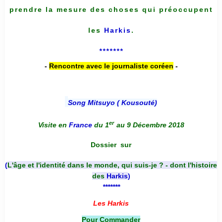
prendre la mesure des choses qui préoccupent
les
Harkis
.
*******
-
Rencontre avec le journaliste coréen
-
Song Mitsuyo ( Kousouté
)
er
Visite en
France
du 1
au 9 Décembre 2018
Dossier
sur
(
L'âge et l'identité dans le monde, qui suis-je ? - dont l'histoire
des
Harkis
)
*******
Les Harkis
Pour Commander