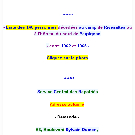
*******
-
Liste des 146 personnes
décédées
au camp
de
Rivesaltes
ou
à l'hôpital du nord de
Perpignan
-
entre
1962
et
1965 -
Cliquez sur la photo
*******
S
ervice
C
entral des
R
apatriés
-
Adresse actuelle
-
- Demande -
66, Boulevard
Sylvain Dumon
,