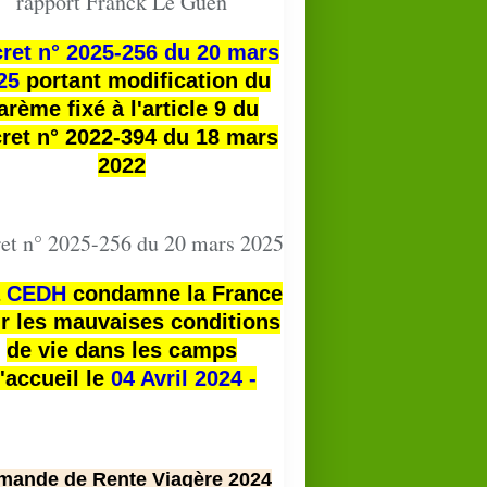
rapport Franck Le Guen
ret n° 2025-256 du 20 mars
25
portant modification du
arème fixé à l'article 9 du
ret n° 2022-394 du 18 mars
2022
et n° 2025-256 du 20 mars 2025
a
CEDH
condamne la France
r les mauvaises conditions
de vie dans les camps
'accueil le
04 Avril 2024 -
mande de Rente Viagère 2024