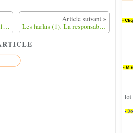
- Cli
Report de la Cérémonie du 19 Octobre 2021 à Rivesaltes (66)
Les harkis (1). La responsabilité de Salan, Challe et consorts
ARTICLE
- Mi
loi
- Do