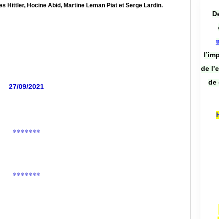
les Hittler, Hocine Abid, Martine Leman Piat et Serge Lardin.
De
l’im
de l’
de 
27/09/2021
*******
*******