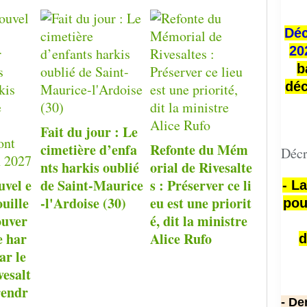
Déc
20
b
déc
Fait du jour : Le
cimetière d’enfa
Refonte du Mém
Décr
nts harkis oublié
orial de Rivesalte
uvel e
de Saint-Maurice
s : Préserver ce li
- L
ouille
-l'Ardoise (30)
eu est une priorit
pou
ouver
é, dit la ministre
e har
Alice Rufo
d
ar le
esalt
rendr
- De