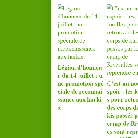
Légion d'honneu
r du 14 juillet : u
ne promotion spé
C’est un no
ciale de reconnai
spoir : les f
ssance aux harki
s pour retr
s.
des corps d
kis passés p
camp de Riv
es vont rep