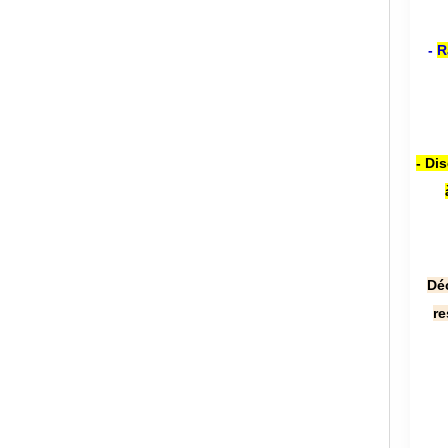
-
R
- Di
Dé
re