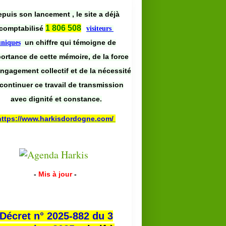
puis son lancement , le site a déjà
1 806 508
comptabilisé
visiteurs
un chiffre qui témoigne de
uniques
portance de cette mémoire, de la force
engagement collectif et de la nécessité
continuer ce travail de transmission
avec dignité et constance.
https://www.harkisdordogne.com/
-
Mis à jour
-
Décret n° 2025-882 du 3