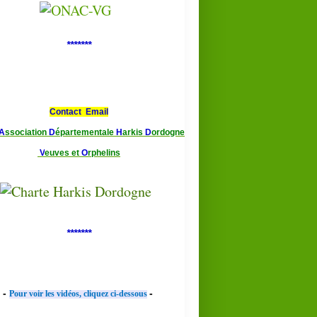
*******
Contact Email
A
ssociation
D
épartementale
H
arkis
D
ordogne
V
euves et
O
rphelins
*******
-
-
Pour voir les vidéos, cliquez ci-dessous