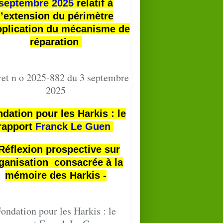
septembre 2025
relatif à
l’extension du périmètre
pplication du mécanisme de
réparation
et n o 2025-882 du 3 septembre
2025
dation pour les Harkis : le
rapport
Franck Le Guen
 Réflexion prospective sur
ganisation consacrée à la
mémoire des Harkis -
ondation pour les Harkis : le