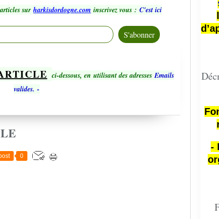
articles sur
harkisdordogne.com
inscrivez vous
:
C'est ici
d’a
ARTICLE
Décr
ci-dessous, en utilisant des adresses
Emails
valides.
-
Fon
CLE
-
post
0
or
F