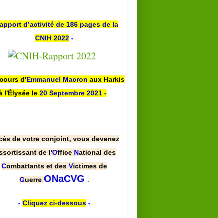
apport d’activité de 186 pages de la
CNIH 2022
-
scours d'
Emmanuel Macron
aux Harkis
à l'Élysée le
20 Septembre 2021
-
cès de votre conjoint, vous devenez
ssortissant de l'
O
ffice
N
ational des
C
ombattants et des
V
ictimes de
.
ONaCVG
G
uerre
-
Cliquez ci-dessous
-