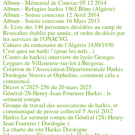
Album - Mémorial de Coursac 05 12 2014
Album - Refugies harkis 1962 Bône (Algérie)
Album - Soiree couscous 12 Avril 2014
Album - Soirée couscous 16 Mars 2013
A- Liste des 146 personnes décédées au camp de
Rivesaltes établie par année, et ordre du décès par
les services de l'ONACVG.
Cahiers du centenaire de l'Algérie 1830/1930
C'est quoi un harki ! (pour les nuls...)
(Cœurs de harkis) interview du lycée Georges
Leygues de Villeneuve-sur-lot à Bergerac.
Création de l'Association Départementale Harkis
Dordogne Veuves et Orphelins, comment cela a
commencé.
Décret n°2025-256 du 20 mars 2025
Général-2S-Henry-Jean-Fournier Harkis : le
serment rompu
Groupe de travail des associations de harkis, et
communiqué de presse collectif 5 Avril 2012
Harkis:Le serment rompu du Général (2S) Henry-
Jean Fournier ( Dordogne )
La charte du site Harkis Dordogne