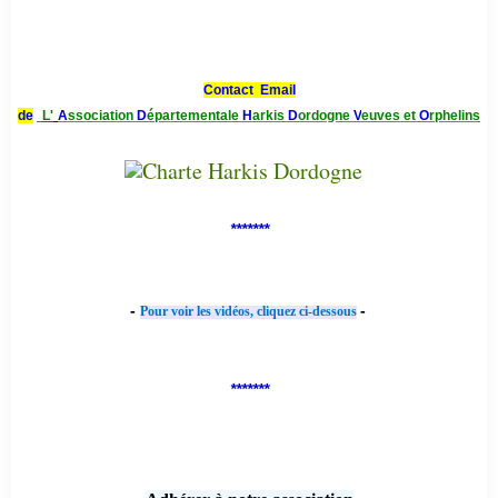
Contact Email
de
L'
A
ssociation
D
épartementale
H
arkis
D
ordogne
V
euves et
O
rphelins
*******
-
-
Pour voir les vidéos, cliquez ci-dessous
*******