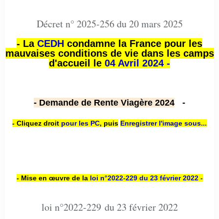
Décret n° 2025-256 du 20 mars 2025
- La
CEDH
condamne la France pour les
mauvaises conditions de vie dans les camps
d'accueil le
04 Avril 2024 -
- Demande de Rente Viagère 2024
-
- Cliquez droit
pour les PC
,
puis
Enregistrer l'image sous...
- Mise en œuvre de la
loi n
°2022-229
du 23 février 2022 -
loi n°2022-229 du 23 février 2022