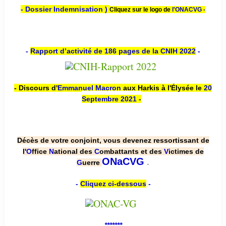
- Dossier Indemnisation )
Cliquez sur le logo de
l'ONACVG -
-
Rapport d’activité de 186 pages de la CNIH 2022
-
- Discours d'
Emmanuel Macron
aux Harkis à l'Élysée le
20
Septembre 2021
-
Décès de votre conjoint, vous devenez ressortissant de
l'
O
ffice
N
ational des
C
ombattants et des
V
ictimes de
.
ONaCVG
G
uerre
-
Cliquez ci-dessous
-
*******