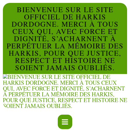
BIENVENUE SUR LE SITE
OFFICIEL DE HARKIS
DORDOGNE. MERCI À TOUS
CEUX QUI, AVEC FORCE ET
DIGNITÉ, S’ACHARNENT À
PERPÉTUER LA MÉMOIRE DES
HARKIS, POUR QUE JUSTICE,
RESPECT ET HISTOIRE NE
SOIENT JAMAIS OUBLIÉS.