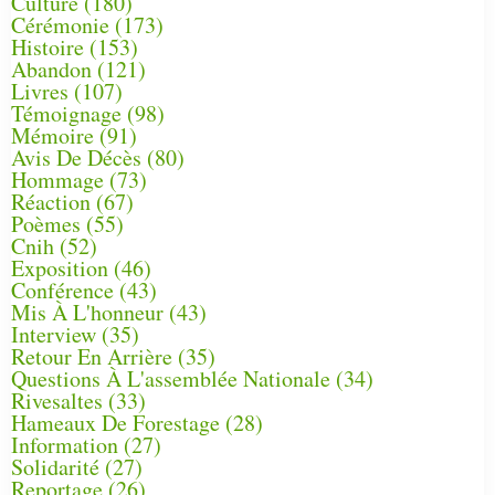
Culture
(180)
Cérémonie
(173)
Histoire
(153)
Abandon
(121)
Livres
(107)
Témoignage
(98)
Mémoire
(91)
Avis De Décès
(80)
Hommage
(73)
Réaction
(67)
Poèmes
(55)
Cnih
(52)
Exposition
(46)
Conférence
(43)
Mis À L'honneur
(43)
Interview
(35)
Retour En Arrière
(35)
Questions À L'assemblée Nationale
(34)
Rivesaltes
(33)
Hameaux De Forestage
(28)
Information
(27)
Solidarité
(27)
Reportage
(26)