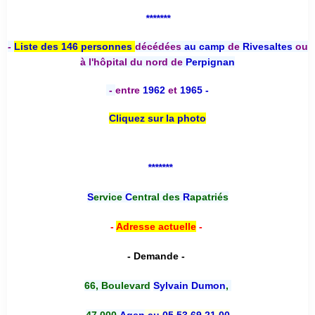
*******
-
Liste des 146 personnes
décédées
au camp
de
Rivesaltes
ou
à l'hôpital du nord de
Perpignan
-
entre
1962
et
1965 -
Cliquez sur la photo
*******
S
ervice
C
entral des
R
apatriés
-
Adresse actuelle
-
- Demande -
66, Boulevard
Sylvain Dumon
,