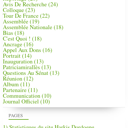
Avis De Recherche
(24)
Colloque
(23)
Tour De France
(22)
Assemblée
(19)
Assemblée Nationale
(18)
Bias
(18)
C'est Quoi !
(18)
Ancrage
(16)
Appel Aux Dons
(16)
Portrait
(14)
Inauguration
(13)
Patriciamirallès
(13)
Questions Au Sénat
(13)
Réunion
(12)
Album
(11)
Partenaire
(11)
Communication
(10)
Journal Officiel
(10)
PAGES
1) Statistiques du site Harkis Dordogne