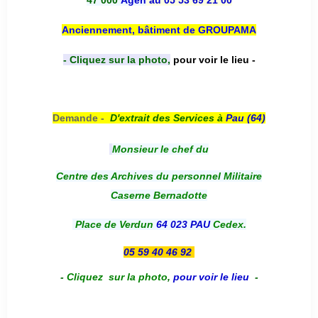
47 000
Agen
au 05 53 69 21 00
Anciennement, bâtiment de GROUPAMA
- Cliquez sur la photo,
pour voir le lieu -
Demande -
D'e
xtrait des Services à
Pau (64)
Monsieur le chef du
Centre des Archives du personnel Militaire
Caserne Bernadotte
Place de Verdun
64 023 PAU
Cedex.
05 59 40 46 92
-
Cliquez sur la photo
,
pour voir le lieu
-