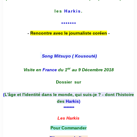
les
Harkis
.
*******
-
Rencontre avec le journaliste coréen
-
Song Mitsuyo ( Kousouté
)
er
Visite en
France
du 1
au 9 Décembre 2018
Dossier
sur
(
L'âge et l'identité dans le monde, qui suis-je ? - dont l'histoire
des
Harkis
)
*******
Les Harkis
Pour Commander