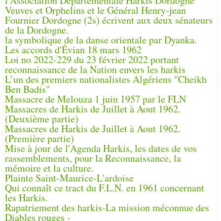
l'Association Départementale Harkis Dordogne
Veuves et Orphelins et le Général Henry-jean
Fournier Dordogne (2s) écrivent aux deux sénateurs
de la Dordogne.
la symbolique de la danse orientale par Dyanka.
Les accords d'Évian 18 mars 1962
Loi no 2022-229 du 23 février 2022 portant
reconnaissance de la Nation envers les harkis
L’un des premiers nationalistes Algériens "Cheikh
Ben Badis"
Massacre de Melouza 1 juin 1957 par le FLN
Massacres de Harkis de Juillet à Aout 1962.
(Deuxième partie)
Massacres de Harkis de Juillet à Aout 1962.
(Première partie)
Mise à jour de l'Agenda Harkis, les dates de vos
rassemblements, pour la Reconnaissance, la
mémoire et la culture.
Plainte Saint-Maurice-L'ardoise
Qui connaît ce tract du F.L.N. en 1961 concernant
les Harkis.
Rapatriement des harkis-La mission méconnue des
Diables rouges -