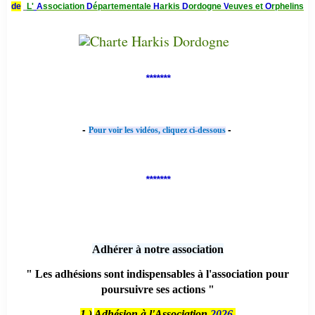
de
L'
A
ssociation
D
épartementale
H
arkis
D
ordogne
V
euves et
O
rphelins
*******
-
-
Pour voir les vidéos, cliquez ci-dessous
*******
Adhérer à notre association
" Les adhésions sont indispensables à l'association pour
poursuivre ses actions "
1 )
Adhésion à l'Association
2026