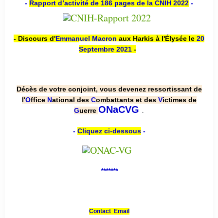
-
Rapport d’activité de 186 pages de la CNIH 2022
-
- Discours d'
Emmanuel Macron
aux Harkis à l'Élysée le
20
Septembre 2021
-
Décès de votre conjoint, vous devenez ressortissant de
l'
O
ffice
N
ational des
C
ombattants et des
V
ictimes de
.
ONaCVG
G
uerre
-
Cliquez ci-dessous
-
*******
Contact Email