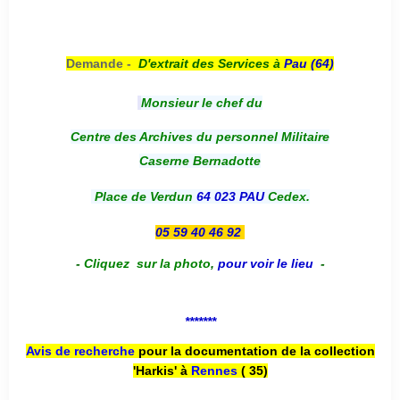
Demande -
D'e
xtrait des Services à
Pau (64)
Monsieur le chef du
Centre des Archives du personnel Militaire
Caserne Bernadotte
Place de Verdun
64 023 PAU
Cedex.
05 59 40 46 92
-
Cliquez sur la photo
,
pour voir le lieu
-
*******
Avis de recherche
pour la documentation de la collection
'Harkis' à
Rennes
( 35)