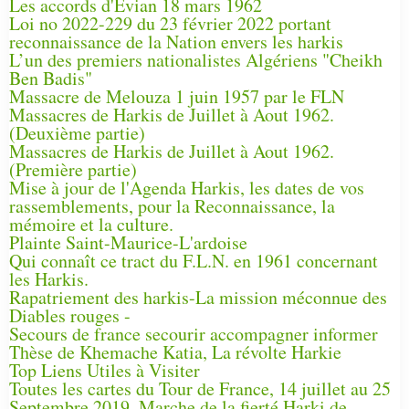
Les accords d'Évian 18 mars 1962
Loi no 2022-229 du 23 février 2022 portant
reconnaissance de la Nation envers les harkis
L’un des premiers nationalistes Algériens "Cheikh
Ben Badis"
Massacre de Melouza 1 juin 1957 par le FLN
Massacres de Harkis de Juillet à Aout 1962.
(Deuxième partie)
Massacres de Harkis de Juillet à Aout 1962.
(Première partie)
Mise à jour de l'Agenda Harkis, les dates de vos
rassemblements, pour la Reconnaissance, la
mémoire et la culture.
Plainte Saint-Maurice-L'ardoise
Qui connaît ce tract du F.L.N. en 1961 concernant
les Harkis.
Rapatriement des harkis-La mission méconnue des
Diables rouges -
Secours de france secourir accompagner informer
Thèse de Khemache Katia, La révolte Harkie
Top Liens Utiles à Visiter
Toutes les cartes du Tour de France, 14 juillet au 25
Septembre 2019, Marche de la fierté Harki de