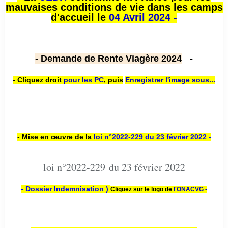
mauvaises conditions de vie dans les camps
d'accueil le
04 Avril 2024 -
- Demande de Rente Viagère 2024
-
- Cliquez droit
pour les PC
,
puis
Enregistrer l'image sous...
- Mise en œuvre de la
loi n
°2022-229
du 23 février 2022 -
loi n°2022-229 du 23 février 2022
- Dossier Indemnisation )
Cliquez sur le logo de
l'ONACVG -