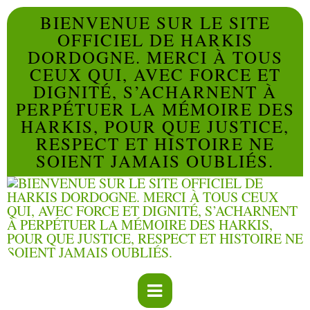
BIENVENUE SUR LE SITE
OFFICIEL DE HARKIS
DORDOGNE. MERCI À TOUS
CEUX QUI, AVEC FORCE ET
DIGNITÉ, S’ACHARNENT À
PERPÉTUER LA MÉMOIRE DES
HARKIS, POUR QUE JUSTICE,
RESPECT ET HISTOIRE NE
SOIENT JAMAIS OUBLIÉS.