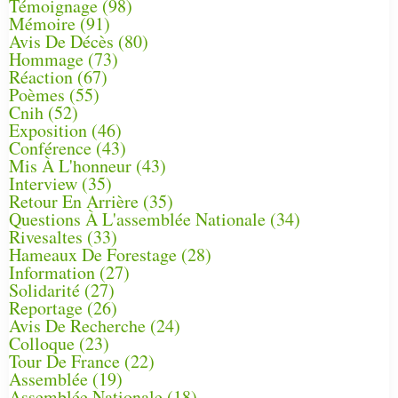
Témoignage
(98)
Mémoire
(91)
Avis De Décès
(80)
Hommage
(73)
Réaction
(67)
Poèmes
(55)
Cnih
(52)
Exposition
(46)
Conférence
(43)
Mis À L'honneur
(43)
Interview
(35)
Retour En Arrière
(35)
Questions À L'assemblée Nationale
(34)
Rivesaltes
(33)
Hameaux De Forestage
(28)
Information
(27)
Solidarité
(27)
Reportage
(26)
Avis De Recherche
(24)
Colloque
(23)
Tour De France
(22)
Assemblée
(19)
Assemblée Nationale
(18)