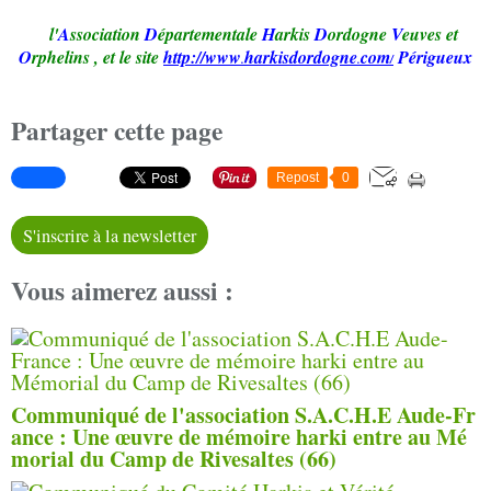
l'
A
ssociation
D
épartementale
H
arkis
D
ordogne
V
euves et
O
rphelins
,
et le site
http://www
harkisd
ordogne
com
Périgueux
.
.
/
Partager cette page
Repost
0
S'inscrire à la newsletter
Vous aimerez aussi :
Communiqué de l'association S.A.C.H.E Aude-Fr
ance : Une œuvre de mémoire harki entre au Mé
morial du Camp de Rivesaltes (66)