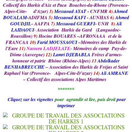
Collectif des Harkis d’Aix et Paca
Bouches-du-Rhone (Provence-
4)
Alpes-Côte-
d'Azur)
3)
Messaoud AYAT
- CNFMR
Ahmed
BOUALAM
-ADIFMA
5)
Messaoud KAFI
- AUNHAS
6)
Ahmed
GOUDJIL
- AAFPA
7)
Messaoud GUERFI
- UNH
8)
Ali
LAIDAOUI
-
Association Harkis du Gard (Languedoc-
Roussillon)
9)
Hocine BOUARES –AFRONAAA et de la
FRANCAA
10)
Farid MOUSSAOUI
–Mémoires des Harkis de
l’Eure
11)
Nassera LADJELATE
-
Mémoires de camp Puy-de-
Dôme (Auvergne)
12)
Lamri DJEBABLA
Frères d’armes-
honneur et patrie Rhône (Rhône-Alpes)
13
Abdelkader
BENHABREUCHE
– Association des Harkis de Fréjus et Saint
Raphael
Var (Provence-
Alpes-Côte-D’azur)
14)
Ali AMRANE
– Collectif des associations Alpes Maritimes
*******
Cliquez sur les vignettes
pour agrandir et
lire
, puis droit
pour
imprimer