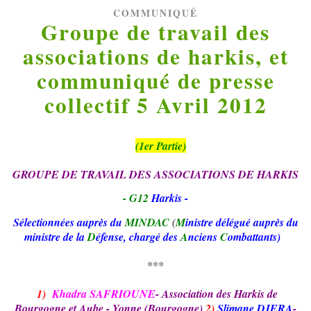
COMMUNIQUÉ
Groupe de travail des
associations de harkis, et
communiqué de presse
collectif 5 Avril 2012
(
1er Partie)
GROUPE DE TRAVAIL DES ASSOCIATIONS DE HARKIS
- G12
Harkis -
Sélectionnées auprès du
MINDAC
(
M
inistre délégué auprès du
ministre de la
D
éfense, chargé des
A
nciens
C
ombattants)
***
1)
Khadra SAFRIOUNE
- Association des Harkis de
Bourgogne et Aube -
Yonne (Bourgogne)
2)
Slimane DJERA
-