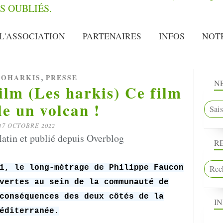
L'ASSOCIATION
PARTENAIRES
INFOS
NOT
,
OHARKIS
PRESSE
N
film (Les harkis) Ce film
le un volcan !
17 OCTOBRE 2022
atin et publié depuis Overblog
R
i, le long-métrage de Philippe Faucon
vertes au sein de la communauté de
conséquences des deux côtés de la
I
éditerranée.