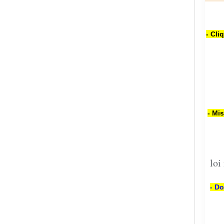
- Cli
- Mi
loi
- Do