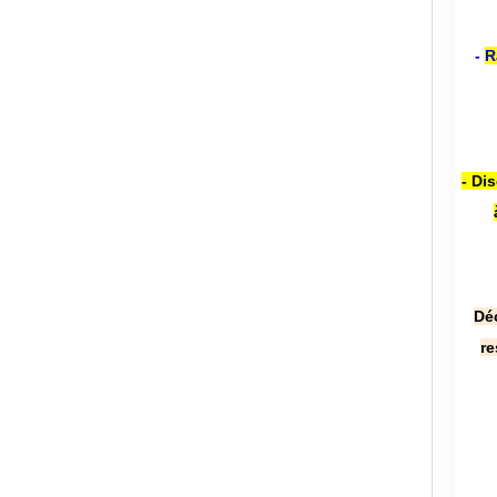
-
R
- Di
Dé
re