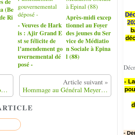
ès de
a (Be
Déc
de Ri
Après-midi excep
20
- Veuves de Hark
tionnel au Foyer
b
is : Ajir Grand E
des jeunes du Ser
déc
st se félicite de
vice de Médiatio
l’amendement go
n Sociale à Epina
uvernemental dé
l (88)
posé -
Décr
- L
Après 60 ans, le cimetière oublié d'enfants harkis pourrait être localisé à Saint-Maurice-l'Ardoise (30)
Hommage au Général Meyer - Samedi 10 juin 2023 Villefort/ Mende (Lozère)
pou
d
ARTICLE
- De