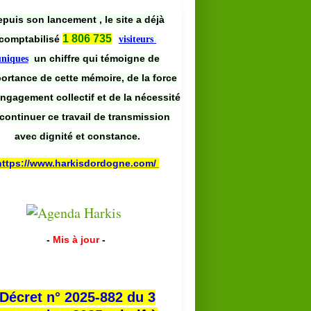
puis son lancement , le site a déjà
1 806 735
comptabilisé
visiteurs
un chiffre qui témoigne de
uniques
portance de cette mémoire, de la force
engagement collectif et de la nécessité
continuer ce travail de transmission
avec dignité et constance.
https://www.harkisdordogne.com/
-
Mis à jour
-
Décret n° 2025-882 du 3