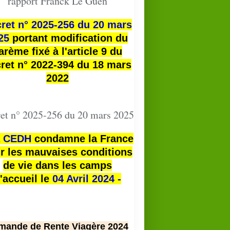
rapport Franck Le Guen
ret n° 2025-256 du 20 mars
25
portant modification du
arème fixé à l'article 9 du
ret n° 2022-394 du 18 mars
2022
et n° 2025-256 du 20 mars 2025
a
CEDH
condamne la France
r les mauvaises conditions
de vie dans les camps
'accueil le
04 Avril 2024 -
mande de Rente Viagère 2024