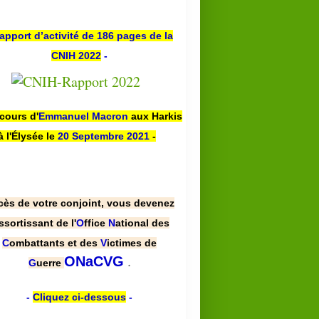
apport d’activité de 186 pages de la
CNIH 2022
-
scours d'
Emmanuel Macron
aux Harkis
à l'Élysée le
20 Septembre 2021
-
cès de votre conjoint, vous devenez
ssortissant de l'
O
ffice
N
ational des
C
ombattants et des
V
ictimes de
.
ONaCVG
G
uerre
-
Cliquez ci-dessous
-