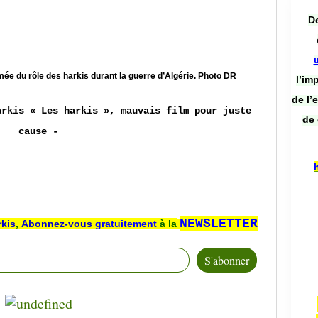
De
ée du rôle des harkis durant la guerre d’Algérie. Photo DR
l’im
de l’
arkis « Les harkis », mauvais film pour juste
de 
cause -
NEWSLETTER
rkis
,
Abonnez-vous
gratuitement
à la