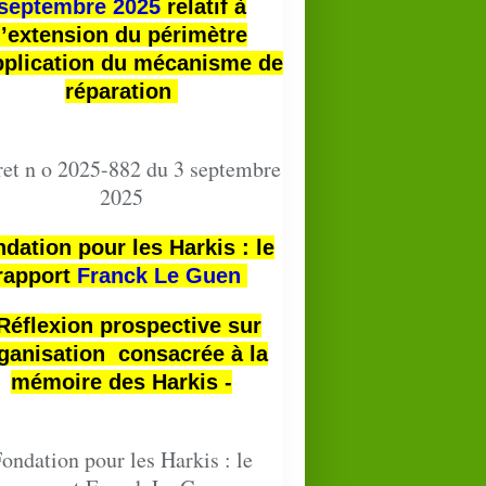
septembre 2025
relatif à
l’extension du périmètre
pplication du mécanisme de
réparation
et n o 2025-882 du 3 septembre
2025
dation pour les Harkis : le
rapport
Franck Le Guen
 Réflexion prospective sur
ganisation consacrée à la
mémoire des Harkis -
ondation pour les Harkis : le