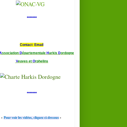
*******
Contact Email
A
ssociation
D
épartementale
H
arkis
D
ordogne
V
euves et
O
rphelins
*******
-
-
Pour voir les vidéos, cliquez ci-dessous