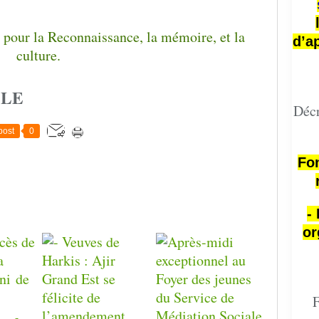
d’a
CLE
Décr
post
0
Fon
-
or
F