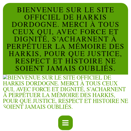
BIENVENUE SUR LE SITE
OFFICIEL DE HARKIS
DORDOGNE. MERCI À TOUS
CEUX QUI, AVEC FORCE ET
DIGNITÉ, S’ACHARNENT À
PERPÉTUER LA MÉMOIRE DES
HARKIS, POUR QUE JUSTICE,
RESPECT ET HISTOIRE NE
SOIENT JAMAIS OUBLIÉS.