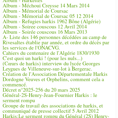
Album - Harkettes
Album - Méchoui Creysse 14 Mars 2014
Album - Mémorial de Coursac
Album - Mémorial de Coursac 05 12 2014
Album - Refugies harkis 1962 Bône (Algérie)
Album - Soiree couscous 12 Avril 2014
Album - Soirée couscous 16 Mars 2013
A- Liste des 146 personnes décédées au camp de
Rivesaltes établie par année, et ordre du décès par
les services de l'ONACVG.
Cahiers du centenaire de l'Algérie 1830/1930
C'est quoi un harki ! (pour les nuls...)
(Cœurs de harkis) interview du lycée Georges
Leygues de Villeneuve-sur-lot à Bergerac.
Création de l'Association Départementale Harkis
Dordogne Veuves et Orphelins, comment cela a
commencé.
Décret n°2025-256 du 20 mars 2025
Général-2S-Henry-Jean-Fournier Harkis : le
serment rompu
Groupe de travail des associations de harkis, et
communiqué de presse collectif 5 Avril 2012
Harkis:Le serment rompu du Général (2S) Henry-