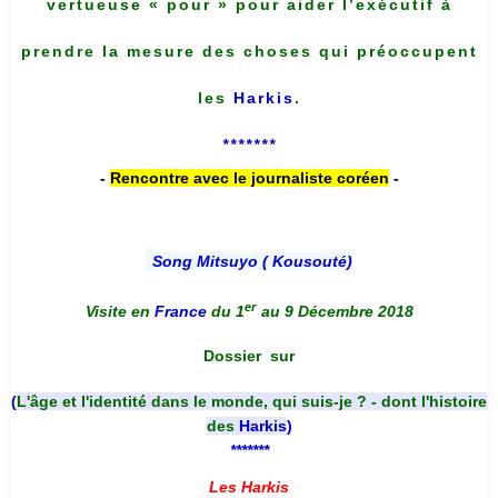
vertueuse « pour » pour aider l’exécutif à
prendre la mesure des choses qui préoccupent
les
Harkis
.
*******
-
Rencontre avec le journaliste coréen
-
Song Mitsuyo ( Kousouté
)
er
Visite en
France
du 1
au 9 Décembre 2018
Dossier
sur
(
L'âge et l'identité dans le monde, qui suis-je ? - dont l'histoire
des
Harkis
)
*******
Les Harkis