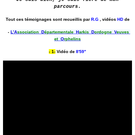
parcours.
Tout ces témoignages sont recueillis par
R.G
,
vidéos
HD
de
-
L’
A
ssociatio
n
D
épartemental
e
H
arkis
D
ordogne
V
euves
et
O
rphelin
s
- 1-
Vidéo de
8'59"