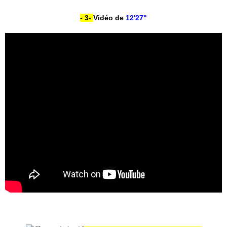
- 3-
Vidéo de
12'27"