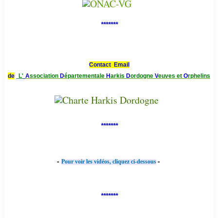
*******
Contact Email
de
L'
A
ssociation
D
épartementale
H
arkis
D
ordogne
V
euves et
O
rphelins
*******
-
-
Pour voir les vidéos, cliquez ci-dessous
*******