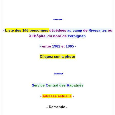
*******
-
Liste des 146 personnes
décédées
au camp
de
Rivesaltes
ou
à l'hôpital du nord de
Perpignan
-
entre
1962
et
1965 -
Cliquez sur la photo
*******
S
ervice
C
entral des
R
apatriés
-
Adresse actuelle
-
- Demande -