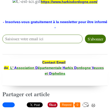
https://www.harkisdordogne.com/
-
Inscrivez-vous gratuitement à la newsletter pour être informé
-
Contact Email
de
L'
A
ssociation
D
épartementale
H
arkis
D
ordogne
V
euves
et
O
rphelin
s
Partager cet article
Repost
0