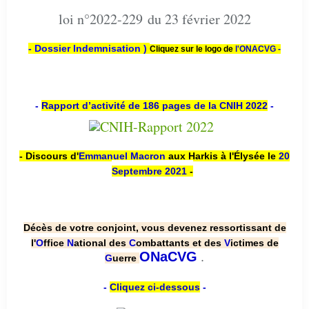
loi n°2022-229 du 23 février 2022
- Dossier Indemnisation )
Cliquez sur le logo de
l'ONACVG -
-
Rapport d’activité de 186 pages de la CNIH 2022
-
- Discours d'
Emmanuel Macron
aux Harkis à l'Élysée le
20
Septembre 2021
-
Décès de votre conjoint, vous devenez ressortissant de
l'
O
ffice
N
ational des
C
ombattants et des
V
ictimes de
.
ONaCVG
G
uerre
-
Cliquez ci-dessous
-