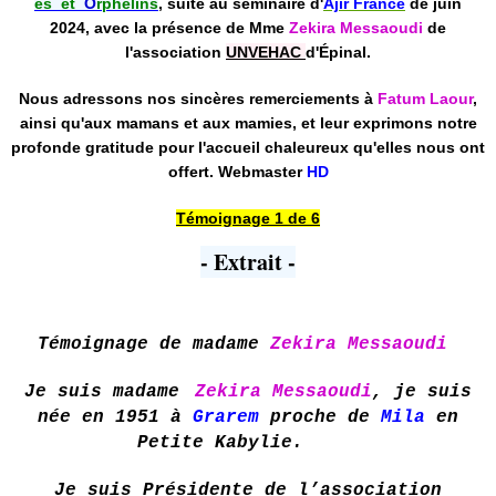
es et
O
rphelin
s
, suite au séminaire d'
Ajir France
de juin
2024, avec la présence de Mme
Zekira Messaoudi
de
l'association
UNVEHAC
d'Épinal.
Nous adressons nos sincères remerciements à
Fatum Laour
,
ainsi qu'aux mamans et aux mamies, et leur exprimons notre
profonde gratitude pour l'accueil chaleureux qu'elles nous ont
offert. Webmaster
HD
Témoignage 1 de 6
- Extrait -
Témoignage de madame
Zekira Messaoudi
Je suis madame
Zekira Messaoudi
, je suis
née en 1951 à
Grarem
proche de
Mila
en
Petite Kabylie.
Je suis Présidente de l’association