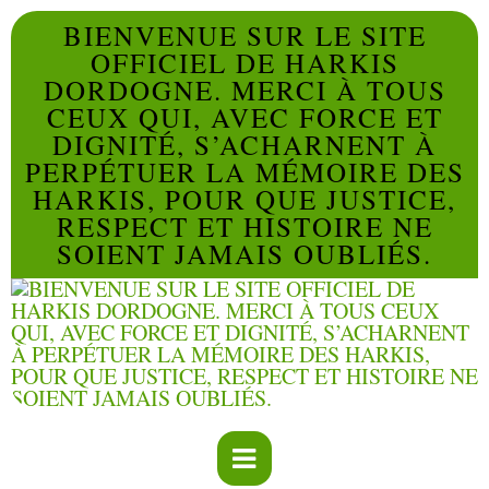
BIENVENUE SUR LE SITE
OFFICIEL DE HARKIS
DORDOGNE. MERCI À TOUS
CEUX QUI, AVEC FORCE ET
DIGNITÉ, S’ACHARNENT À
PERPÉTUER LA MÉMOIRE DES
HARKIS, POUR QUE JUSTICE,
RESPECT ET HISTOIRE NE
SOIENT JAMAIS OUBLIÉS.