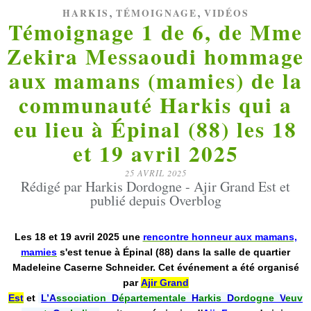
,
,
HARKIS
TÉMOIGNAGE
VIDÉOS
Témoignage 1 de 6, de Mme
Zekira Messaoudi hommage
aux mamans (mamies) de la
communauté Harkis qui a
eu lieu à Épinal (88) les 18
et 19 avril 2025
25 AVRIL 2025
Rédigé par Harkis Dordogne - Ajir Grand Est et
publié depuis Overblog
Les 18 et 19 avril 2025 une
rencontre honneur aux mamans,
mamies
s'est tenue à Épinal (88) dans la salle de quartier
Madeleine Caserne Schneider. Cet événement a été organisé
par
Ajir Grand
Est
et
L’
A
ssociatio
n
D
épartemental
e
H
arkis
D
ordogne
V
euv