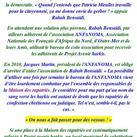
la démocratie.
« Quand j’entends que Patricia Miralles travaille
pour la citoyenneté, ça me donne envie de gerber ! »
appuie
Rabah Bensaïdi
.
En attendant une solution plus pérenne,
Rabah Bensaïdi
, par
ailleurs adhérent de l’association
ANFANOMA
,
A
ssociation
N
ationale des
F
rançais d’
A
frique du
N
ord, d’
O
utre-
M
er et de
leurs
A
mis, utilisait le bureau de cette association pour recevoir
les adhérents de
P
rojet
A
venir
harkis.
En 2010,
Jacques Martin
, président de
l’
ANFANOMA
, est obligé
d’arrêter d’aider l’association de
Rabah Bensaïdi
.
« La possibilité
d’utiliser une fois par semaine le bureau de l’ANFANOMA vient
d’être lourdement combattue par l’ensemble des responsables de
la
Maison des rapatriés
. Je considère pour ma part qu’au nom du
sang versé les harkis ont autant de droits que les rapatriés de
confession chrétienne ou judaïque. Tel n’est, semble-t-il, pas le
cas. »
« On nous a fait passer pour des voyous ! »
Si une place à la Maison des rapatriés est systématiquement
refusée à Projet avenir harkis, un local municipal de substitution