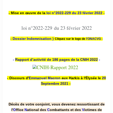
- Mise en œuvre de la
loi n
°2022-229
du 23 février 2022 -
loi n°2022-229 du 23 février 2022
- Dossier Indemnisation )
Cliquez sur le logo de
l'ONACVG -
-
Rapport d’activité de 186 pages de la CNIH 2022
-
- Discours d'
Emmanuel Macron
aux Harkis à l'Élysée le
20
Septembre 2021
-
Décès de votre conjoint, vous devenez ressortissant de
l'
O
ffice
N
ational des
C
ombattants et des
V
ictimes de