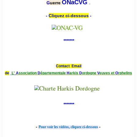
.
ONaCVG
G
uerre
-
Cliquez ci-dessous
-
*******
Contact Email
de
L'
A
ssociation
D
épartementale
H
arkis
D
ordogne
V
euves et
O
rphelins
*******
-
-
Pour voir les vidéos, cliquez ci-dessous