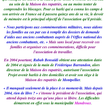
au sein de la
Maison des rapatriés
, ou au moins tenter de
comprendre les blocages. Pour ce harki qui a connu les camps à
son arrivée en France où il passera quinze ans de sa vie, le devoir
de mémoire est le principal objectif de l’association qu’il préside.
« Nous participons aux commémorations militaires, nous aidons
les familles au cas par cas à remplir des dossiers de demande
d’aides aux anciens combattants auprès de l’Office national des
anciens combattants, etc. »
Mais sans local pour recevoir ces
familles et organiser ces commémorations, difficile pour
l’association de travailler.
En 2004 pourtant,
Rabah Bensaïdi
obtient une attestation datée
de 2004 et signée de la main de
Frédérique Barrandon
, alors
directeur de la
Maison des rapatriés
, autorisant l’association
Projet avenir harkis à être domiciliée et avoir son siège à la
Maison des rapatriés
de
Montpellier
.
« Il manquait seulement de la place à ce moment-là. Mais depuis
2004, rien de libre ? »
s’étonne le président de l’association, qui
attend depuis treize ans qu’une place se libère.
Les difficultés
démarrent en effet sous la municipalité
Mandroux
.