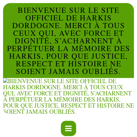
BIENVENUE SUR LE SITE
OFFICIEL DE HARKIS
DORDOGNE. MERCI À TOUS
CEUX QUI, AVEC FORCE ET
DIGNITÉ, S’ACHARNENT À
PERPÉTUER LA MÉMOIRE DES
HARKIS, POUR QUE JUSTICE,
RESPECT ET HISTOIRE NE
SOIENT JAMAIS OUBLIÉS.