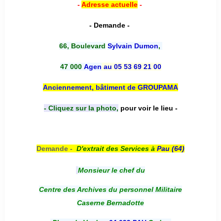
-
Adresse actuelle
-
- Demande -
66, Boulevard
Sylvain Dumon
,
47 000
Agen
au 05 53 69 21 00
Anciennement, bâtiment de GROUPAMA
- Cliquez sur la photo,
pour voir le lieu -
Demande -
D'e
xtrait des Services à
Pau (64)
Monsieur le chef du
Centre des Archives du personnel Militaire
Caserne Bernadotte