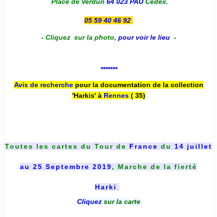
Place de Verdun
64 023 PAU
Cedex.
05 59 40 46 92
-
Cliquez sur la photo
,
pour voir le lieu
-
*******
Avis de recherche
pour la documentation de la collection
'Harkis' à
Rennes
( 35)
Toutes les cartes du
Tour de
France
du
14 juillet
au 25 Septembre 2019
, Marche de la fierté
Harki
.
Cliquez
sur la carte