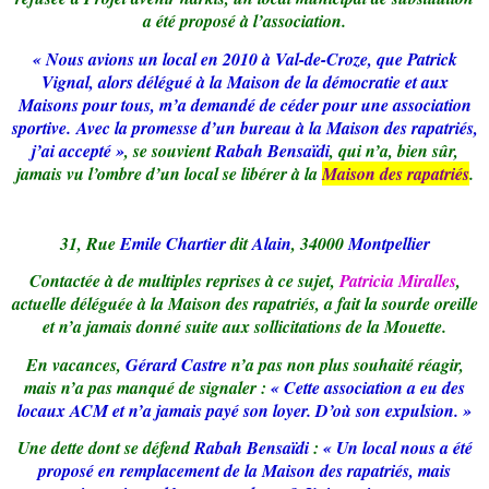
a été proposé à l’association.
« Nous avions un local en 2010 à Val-de-Croze, que Patrick
Vignal, alors délégué à la Maison de la démocratie et aux
Maisons pour tous, m’a demandé de céder pour une association
sportive.
Avec la promesse d’un bureau à la Maison des rapatriés,
j’ai accepté »
, se souvient
Rabah Bensaïdi
, qui n’a, bien sûr,
jamais vu l’ombre d’un local se libérer à la
Maison des rapatriés
.
31, Rue
Emile Chartier
dit
Alain
, 34000
Montpellier
Contactée à de multiples reprises à ce sujet,
Patricia Miralles
,
actuelle déléguée à la Maison des rapatriés, a fait la sourde oreille
et n’a jamais donné suite aux sollicitations de la Mouette.
En vacances,
Gérard Castre
n’a pas non plus souhaité réagir,
mais n’a pas manqué de signaler :
« Cette association a eu des
locaux ACM et n’a jamais payé son loyer. D’où son expulsion. »
Une dette dont se défend
Rabah Bensaïdi
:
« Un local nous a été
proposé en remplacement de la Maison des rapatriés, mais