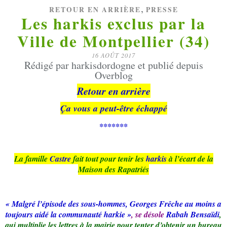
,
RETOUR EN ARRIÈRE
PRESSE
Les harkis exclus par la
Ville de Montpellier (34)
16 AOÛT 2017
Rédigé par harkisdordogne et publié depuis
Overblog
Retour en arrière
Ça vous a peut-être échappé
*******
La famille
Castre
fait tout pour tenir les
harkis
à l’écart de la
Maison des Rapatriés
« Malgré l’épisode des sous-hommes, Georges Frêche au moins a
toujours aidé la communauté harkie »
, se désole
Rabah Bensaïdi
,
qui multiplie les lettres à la mairie pour tenter d’obtenir un bureau