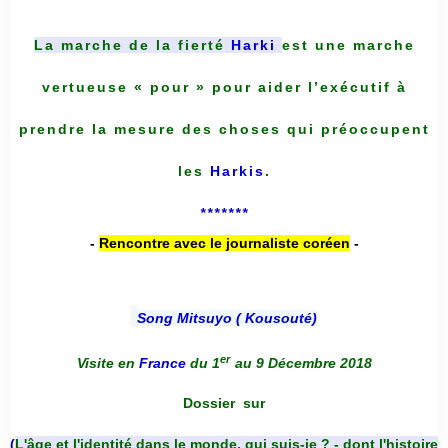
La marche de la fierté
Harki
est une marche
vertueuse « pour » pour aider l’exécutif à
prendre la mesure des choses qui préoccupent
les
Harkis
.
*******
-
Rencontre avec le journaliste coréen
-
Song Mitsuyo ( Kousouté
)
er
Visite en
France
du 1
au 9 Décembre 2018
Dossier
sur
(
L'âge et l'identité dans le monde, qui suis-je ? - dont l'histoire