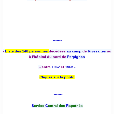
*******
-
Liste des 146 personnes
décédées
au camp
de
Rivesaltes
ou
à l'hôpital du nord de
Perpignan
-
entre
1962
et
1965 -
Cliquez sur la photo
*******
S
ervice
C
entral des
R
apatriés