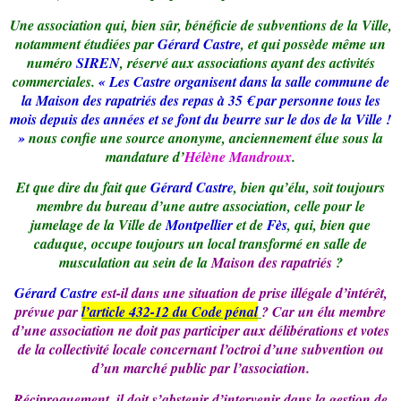
Une association qui, bien sûr, bénéficie de subventions de la Ville,
notamment étudiées par
Gérard Castre
, et qui possède même un
numéro
SIREN
, réservé aux associations ayant des activités
commerciales.
« Les Castre organisent dans la salle commune de
la Maison des rapatriés des repas à 35 € par personne tous les
mois depuis des années et se font du beurre sur le dos de la Ville !
»
nous confie une source anonyme, anciennement élue sous la
mandature d’
Hélène Mandroux
.
Et que dire du fait que
Gérard Castre
, bien qu’élu, soit toujours
membre du bureau d’une autre association, celle pour le
jumelage de la Ville de
Montpellier
et de
Fès
, qui, bien que
caduque, occupe toujours un local transformé en salle de
musculation au sein de la
Maison des rapatriés
?
Gérard Castre
est-il dans une situation de prise illégale d’intérêt,
prévue par
l’article 432-12
du Code pénal
? Car un élu membre
d’une association ne doit pas participer aux délibérations et votes
de la collectivité locale concernant l’octroi d’une subvention ou
d’un marché public par l’association.
Réciproquement, il doit s’abstenir d’intervenir dans la gestion de