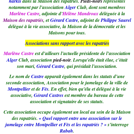
harkis
dans la Maison des rapatriés.
Pieds-noirs
représentés
notamment par l’association
Alger
Club, dont sont membres
Marlène Castre
, adjointe
d’
Hélène Mandroux
déléguée à la
Maison des rapatriés
, et
Gérard Castre
, adjoint de
Philippe Saurel
délégué à la vie associative, la Maison de la démocratie et les
Maisons pour tous.
Associations sans rapport avec les rapatriés
Marlène Castre
est d’ailleurs l’actuelle présidente de l’association
Alger
Club, association
pied-noir
. Lorsqu’elle était élue, c’était
son mari,
Gérard Castre
, qui présidait l’association.
Le nom de
Castre
apparaît également dans les statuts d’une
seconde association, Association pour le jumelage de la ville de
Montpellier
et
de
Fès
. En effet, bien qu’élu et délégué à la vie
associative,
Gérard Castres
est membre du bureau de cette
association et signataire de ses statuts.
Cette association occupe également un local au sein de la Maison
des rapatriés.
« Quel rapport entre une association sur le
jumelage entre Montpellier et Fès et les rapatriés ? »
s’interroge
Rabah
.