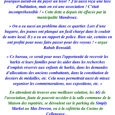
pourquoi aurait-on dû payer un loyer ? J’ai aussi reçu une taxe
d’habitation, mais on est une association ! C’était
incompréhensible ! »
Cette dette a depuis été effacée par la
municipalité
Mandroux.
« On a eu aussi un problème dans ce quartier.
Lors d’une
bagarre, des jeunes ont planqué un fusil chargé dans le couloir
de notre local. Il y a eu un rapport de police. Bien sûr, certains en
ont profité pour nous faire passer pour des voyous ! »
argue
Rabah Bensaïdi
.
« Ce bureau, ce serait pour nous l’opportunité de recevoir les
harkis et leurs familles pour les aider dans les recherches
d’emplois réservés aux enfants de harkis, dans les demandes
d’allocations des anciens combattants, dans la constitution de
dossiers de médailles, etc. Cela nous permettrait aussi de mieux
organiser les commémorations, nos expositions, etc. »
En attendant de trouver une meilleure solution, les
AG
de
l’association, faute de pouvoir accéder à la salle commune de la
Maison des rapatriés, se déroulent sur le parking du
Simply
Market
au
Mas Drevon
, ou à la cafétéria du Casino de
Celleneuve
…