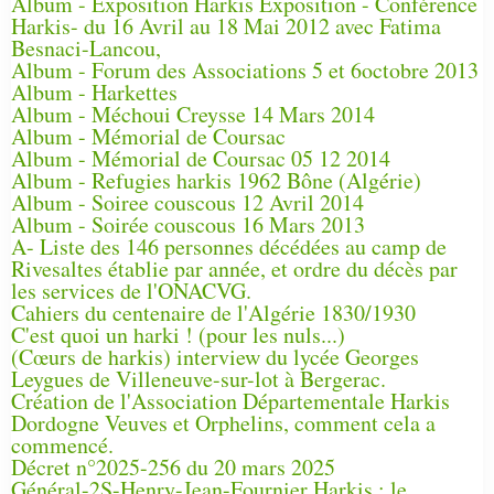
Album - Exposition Harkis Exposition - Conférence
Harkis- du 16 Avril au 18 Mai 2012 avec Fatima
Besnaci-Lancou,
Album - Forum des Associations 5 et 6octobre 2013
Album - Harkettes
Album - Méchoui Creysse 14 Mars 2014
Album - Mémorial de Coursac
Album - Mémorial de Coursac 05 12 2014
Album - Refugies harkis 1962 Bône (Algérie)
Album - Soiree couscous 12 Avril 2014
Album - Soirée couscous 16 Mars 2013
A- Liste des 146 personnes décédées au camp de
Rivesaltes établie par année, et ordre du décès par
les services de l'ONACVG.
Cahiers du centenaire de l'Algérie 1830/1930
C'est quoi un harki ! (pour les nuls...)
(Cœurs de harkis) interview du lycée Georges
Leygues de Villeneuve-sur-lot à Bergerac.
Création de l'Association Départementale Harkis
Dordogne Veuves et Orphelins, comment cela a
commencé.
Décret n°2025-256 du 20 mars 2025
Général-2S-Henry-Jean-Fournier Harkis : le