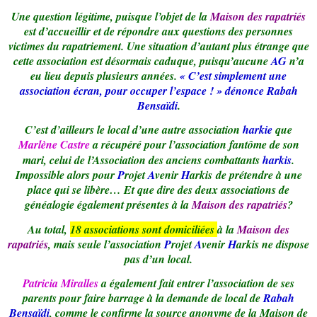
Une question légitime, puisque l’objet de la
Maison des rapatriés
est d’accueillir et de répondre aux questions des personnes
victimes du rapatriement. Une situation d’autant plus étrange que
cette association est désormais caduque, puisqu’aucune
AG
n’a
eu lieu depuis plusieurs années.
« C’est simplement une
association écran, pour occuper l’espace ! » dénonce Rabah
Bensaïdi
.
C’est d’ailleurs le local d’une autre association
harkie
que
Marlène Castre
a récupéré pour l’association fantôme de son
mari, celui de l’Association des anciens combattants
harkis
.
Impossible alors pour
P
rojet
A
venir
H
arkis de prétendre à une
place qui se libère… Et que dire des deux associations de
généalogie également présentes à la
Maison des rapatriés
?
Au total,
18 associations sont domiciliées
à la
Maison des
rapatriés
, mais seule l’association
P
rojet
A
venir
H
arkis ne dispose
pas d’un local.
Patricia Miralles
a également fait entrer l’association de ses
parents pour faire barrage à la demande de local de
Rabah
Bensaïdi
, comme le confirme la source anonyme de la Maison de