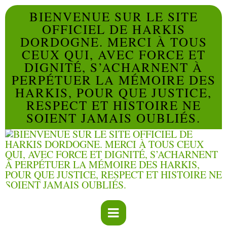
BIENVENUE SUR LE SITE
OFFICIEL DE HARKIS
DORDOGNE. MERCI À TOUS
CEUX QUI, AVEC FORCE ET
DIGNITÉ, S’ACHARNENT À
PERPÉTUER LA MÉMOIRE DES
HARKIS, POUR QUE JUSTICE,
RESPECT ET HISTOIRE NE
SOIENT JAMAIS OUBLIÉS.