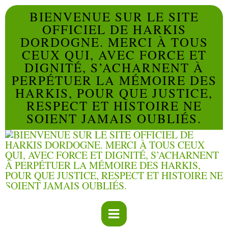
BIENVENUE SUR LE SITE
OFFICIEL DE HARKIS
DORDOGNE. MERCI À TOUS
CEUX QUI, AVEC FORCE ET
DIGNITÉ, S’ACHARNENT À
PERPÉTUER LA MÉMOIRE DES
HARKIS, POUR QUE JUSTICE,
RESPECT ET HISTOIRE NE
SOIENT JAMAIS OUBLIÉS.