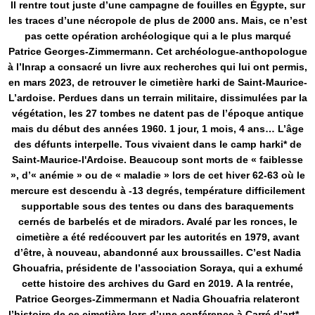
Il rentre tout juste d’une campagne de fouilles en Égypte, sur
les traces d’une nécropole de plus de 2000 ans. Mais, ce n’est
pas cette opération archéologique qui a le plus marqué
Patrice Georges-Zimmermann. Cet archéologue-anthopologue
à l’Inrap a consacré un livre aux recherches qui lui ont permis,
en mars 2023, de retrouver le cimetière harki de Saint-Maurice-
L’ardoise. Perdues dans un terrain militaire, dissimulées par la
végétation, les 27 tombes ne datent pas de l’époque antique
mais du début des années 1960. 1 jour, 1 mois, 4 ans… L’âge
des défunts interpelle. Tous vivaient dans le camp harki* de
Saint-Maurice-l'Ardoise. Beaucoup sont morts de « faiblesse
», d’« anémie » ou de « maladie » lors de cet hiver 62-63 où le
mercure est descendu à -13 degrés, température difficilement
supportable sous des tentes ou dans des baraquements
cernés de barbelés et de miradors. Avalé par les ronces, le
cimetière a été redécouvert par les autorités en 1979, avant
d’être, à nouveau, abandonné aux broussailles. C’est Nadia
Ghouafria, présidente de l’association Soraya, qui a exhumé
cette histoire des archives du Gard en 2019. A la rentrée,
Patrice Georges-Zimmermann et Nadia Ghouafria relateront
l’histoire de ce cimetière lors d’une conférence à Carré d’art*.