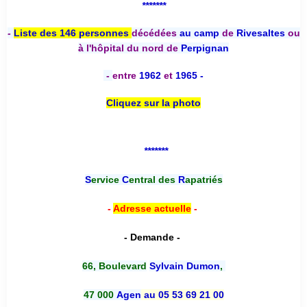
*******
-
Liste des 146 personnes
décédées
au camp
de
Rivesaltes
ou
à l'hôpital du nord de
Perpignan
-
entre
1962
et
1965 -
Cliquez sur la photo
*******
S
ervice
C
entral des
R
apatriés
-
Adresse actuelle
-
- Demande -
66, Boulevard
Sylvain Dumon
,
47 000
Agen
au 05 53 69 21 00