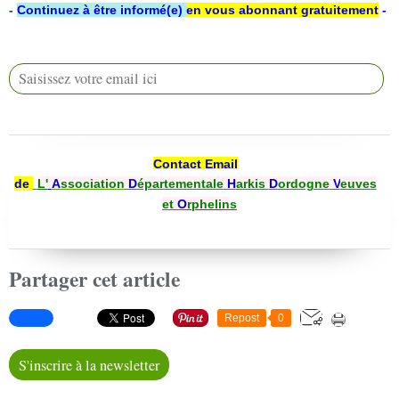
-
Continuez à être informé(e)
en vous abonnant gratuitement
-
Contact Email
de
L'
A
ssociation
D
épartementale
H
arkis
D
ordogne
V
euves
et
O
rphelin
s
Partager cet article
Repost
0
S'inscrire à la newsletter