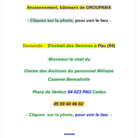
Anciennement, bâtiment de GROUPAMA
- Cliquez sur la photo,
pour voir le lieu -
Demande -
D'e
xtrait des Services à
Pau (64)
Monsieur le chef du
Centre des Archives du personnel Militaire
Caserne Bernadotte
Place de Verdun
64 023 PAU
Cedex.
05 59 40 46 92
-
Cliquez sur la photo
,
pour voir le lieu
-
*******