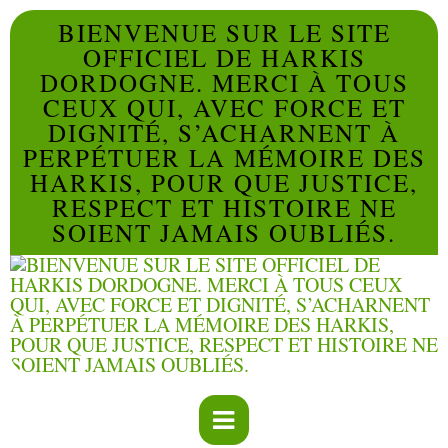
BIENVENUE SUR LE SITE
OFFICIEL DE HARKIS
DORDOGNE. MERCI À TOUS
CEUX QUI, AVEC FORCE ET
DIGNITÉ, S’ACHARNENT À
PERPÉTUER LA MÉMOIRE DES
HARKIS, POUR QUE JUSTICE,
RESPECT ET HISTOIRE NE
SOIENT JAMAIS OUBLIÉS.