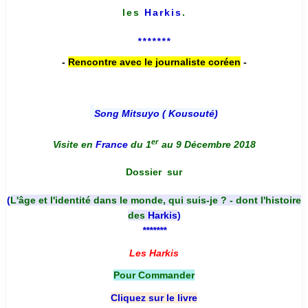
les
Harkis
.
*******
-
Rencontre avec le journaliste coréen
-
Song Mitsuyo ( Kousouté
)
er
Visite en
France
du 1
au 9 Décembre 2018
Dossier
sur
(
L'âge et l'identité dans le monde, qui suis-je ? - dont l'histoire
des
Harkis
)
*******
Les Harkis
Pour Commander
Cliquez sur le livre