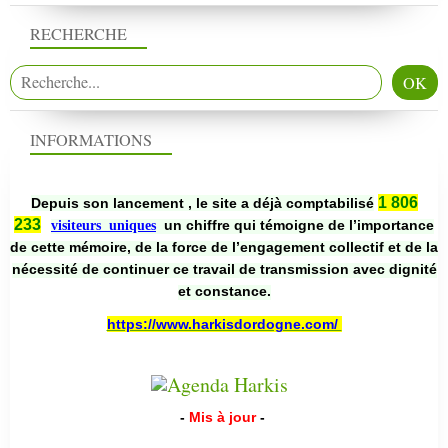
RECHERCHE
INFORMATIONS
1 806
Depuis son lancement , le site a déjà comptabilisé
233
un chiffre qui témoigne de l’importance
visiteurs uniques
de cette mémoire, de la force de l’engagement collectif et de la
nécessité de continuer ce travail de transmission avec dignité
et constance.
https://www.harkisdordogne.com/
-
Mis à jour
-