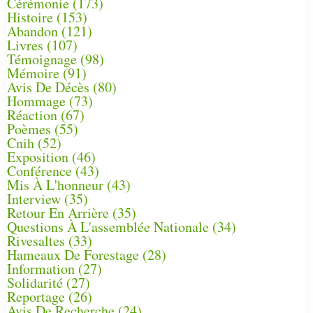
Cérémonie
(173)
Histoire
(153)
Abandon
(121)
Livres
(107)
Témoignage
(98)
Mémoire
(91)
Avis De Décès
(80)
Hommage
(73)
Réaction
(67)
Poèmes
(55)
Cnih
(52)
Exposition
(46)
Conférence
(43)
Mis À L'honneur
(43)
Interview
(35)
Retour En Arrière
(35)
Questions À L'assemblée Nationale
(34)
Rivesaltes
(33)
Hameaux De Forestage
(28)
Information
(27)
Solidarité
(27)
Reportage
(26)
Avis De Recherche
(24)