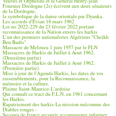
Veuves et Orphelins et le Général Henry-jean
Fournier Dordogne (2s) écrivent aux deux sénateurs
de la Dordogne.
la symbolique de la danse orientale par Dyanka.
Les accords d'Évian 18 mars 1962
Loi no 2022-229 du 23 février 2022 portant
reconnaissance de la Nation envers les harkis
L’un des premiers nationalistes Algériens "Cheikh
Ben Badis"
Massacre de Melouza 1 juin 1957 par le FLN
Massacres de Harkis de Juillet à Aout 1962.
(Deuxième partie)
Massacres de Harkis de Juillet à Aout 1962.
(Première partie)
Mise à jour de l'Agenda Harkis, les dates de vos
rassemblements, pour la Reconnaissance, la
mémoire et la culture.
Plainte Saint-Maurice-L'ardoise
Qui connaît ce tract du F.L.N. en 1961 concernant
les Harkis.
Rapatriement des harkis-La mission méconnue des
Diables rouges -
Secours de france secourir accompagner informer