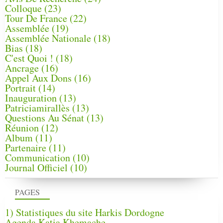
Colloque
(23)
Tour De France
(22)
Assemblée
(19)
Assemblée Nationale
(18)
Bias
(18)
C'est Quoi !
(18)
Ancrage
(16)
Appel Aux Dons
(16)
Portrait
(14)
Inauguration
(13)
Patriciamirallès
(13)
Questions Au Sénat
(13)
Réunion
(12)
Album
(11)
Partenaire
(11)
Communication
(10)
Journal Officiel
(10)
PAGES
1) Statistiques du site Harkis Dordogne
Agenda Katia Khemache