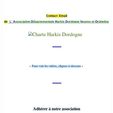
Contact Email
de
L'
A
ssociation
D
épartementale
H
arkis
D
ordogne
V
euves et
O
rphelins
*******
-
-
Pour voir les vidéos, cliquez ci-dessous
*******
Adhérer à notre association