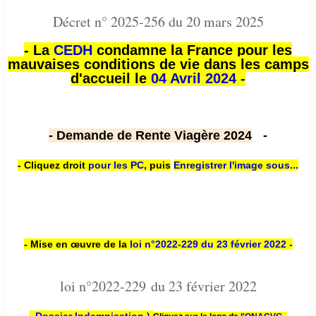
Décret n° 2025-256 du 20 mars 2025
- La
CEDH
condamne la France pour les
mauvaises conditions de vie dans les camps
d'accueil le
04 Avril 2024 -
- Demande de Rente Viagère 2024
-
- Cliquez droit
pour les PC
,
puis
Enregistrer l'image sous...
- Mise en œuvre de la
loi n
°2022-229
du 23 février 2022 -
loi n°2022-229 du 23 février 2022