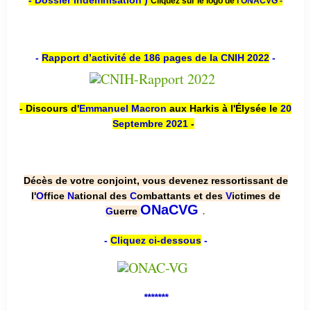
- Dossier Indemnisation )
Cliquez sur le logo de
l'ONACVG -
-
Rapport d’activité de 186 pages de la CNIH 2022
-
- Discours d'
Emmanuel Macron
aux Harkis à l'Élysée le
20
Septembre 2021
-
Décès de votre conjoint, vous devenez ressortissant de
l'
O
ffice
N
ational des
C
ombattants et des
V
ictimes de
.
ONaCVG
G
uerre
-
Cliquez ci-dessous
-
*******