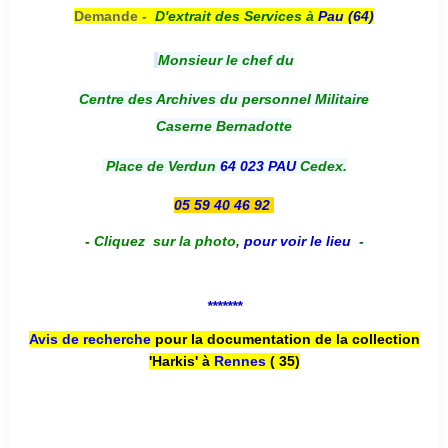
Demande -
D'e
xtrait des Services à
Pau (64)
Monsieur le chef du
Centre des Archives du personnel Militaire
Caserne Bernadotte
Place de Verdun
64 023 PAU
Cedex.
05 59 40 46 92
-
Cliquez sur la photo
,
pour voir le lieu
-
*******
Avis de recherche
pour la documentation de la collection
'Harkis' à
Rennes
( 35)