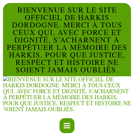
BIENVENUE SUR LE SITE
OFFICIEL DE HARKIS
DORDOGNE. MERCI À TOUS
CEUX QUI, AVEC FORCE ET
DIGNITÉ, S’ACHARNENT À
PERPÉTUER LA MÉMOIRE DES
HARKIS, POUR QUE JUSTICE,
RESPECT ET HISTOIRE NE
SOIENT JAMAIS OUBLIÉS.