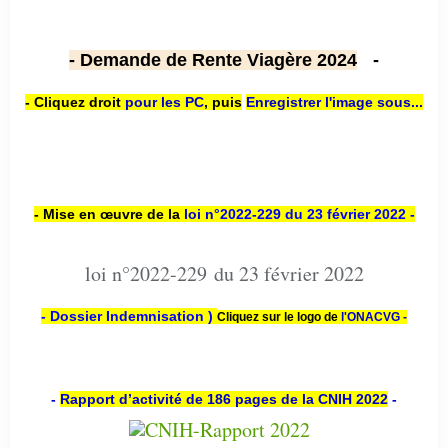
- Demande de Rente Viagère 2024
-
- Cliquez droit
pour les PC
,
puis
Enregistrer l'image sous...
- Mise en œuvre de la
loi n
°2022-229
du 23 février 2022 -
loi n°2022-229 du 23 février 2022
- Dossier Indemnisation )
Cliquez sur le logo de
l'ONACVG -
-
Rapport d’activité de 186 pages de la CNIH 2022
-