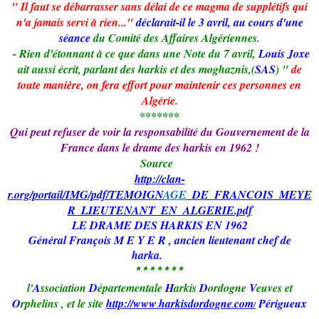
" Il faut se débarrasser sans délai de ce magma de supplétifs qui
n'a jamais servi à rien..."
déclarait-il le 3 avril, au cours d'une
séance
du Comité des Affaires Algériennes.
- Rien d'étonnant à ce que dans une Note du 7 avril,
Louis Joxe
ait aussi écrit, parlant des harkis et des moghaznis,(
SAS
)
"
de
toute manière, on fera effort pour maintenir ces personnes en
Algérie.
*******
Qui peut refuser de voir la responsabilité du Gouvernement de la
France dans le drame des harkis en 1962 !
Source
http://clan-
r.org/portail/IMG/pdf/
TEMOIGN
AG
E
_DE_FRANCOIS_MEYE
R_LIEUTENANT_EN_ALGERIE.pdf
LE DRAME DES HARKIS EN 1962
Général François M E Y E R , ancien lieutenant chef de
harka.
*******
l'
A
ssociation
D
épartementale
H
arkis
D
ordogne
V
euves et
O
rphelins
,
et le site
http://www
harkisdordogne
com
Périgueux
.
.
/