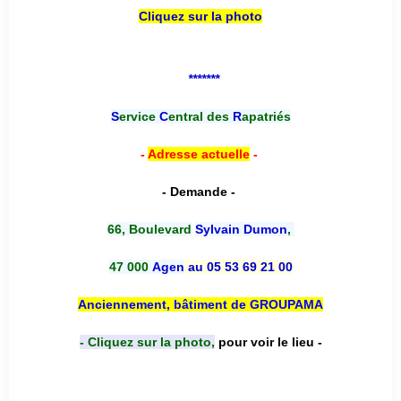
Cliquez sur la photo
*******
S
ervice
C
entral des
R
apatriés
-
Adresse actuelle
-
- Demande -
66, Boulevard
Sylvain Dumon
,
47 000
Agen
au 05 53 69 21 00
Anciennement, bâtiment de GROUPAMA
- Cliquez sur la photo,
pour voir le lieu -