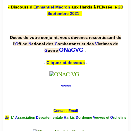
- Discours d'
Emmanuel Macron
aux Harkis à l'Élysée le
20
Septembre 2021
-
Décès de votre conjoint, vous devenez ressortissant de
l'
O
ffice
N
ational des
C
ombattants et des
V
ictimes de
.
ONaCVG
G
uerre
-
Cliquez ci-dessous
-
*******
Contact Email
de
L'
A
ssociation
D
épartementale
H
arkis
D
ordogne
V
euves et
O
rphelins