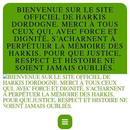
BIENVENUE SUR LE SITE
OFFICIEL DE HARKIS
DORDOGNE. MERCI À TOUS
CEUX QUI, AVEC FORCE ET
DIGNITÉ, S’ACHARNENT À
PERPÉTUER LA MÉMOIRE DES
HARKIS, POUR QUE JUSTICE,
RESPECT ET HISTOIRE NE
SOIENT JAMAIS OUBLIÉS.