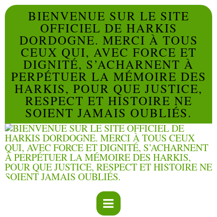
BIENVENUE SUR LE SITE
OFFICIEL DE HARKIS
DORDOGNE. MERCI À TOUS
CEUX QUI, AVEC FORCE ET
DIGNITÉ, S’ACHARNENT À
PERPÉTUER LA MÉMOIRE DES
HARKIS, POUR QUE JUSTICE,
RESPECT ET HISTOIRE NE
SOIENT JAMAIS OUBLIÉS.