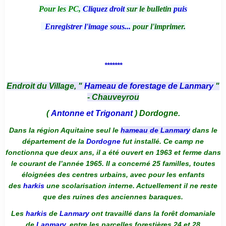
Pour les PC,
Cliquez droit
sur le bulletin
puis
Enregistrer l'image sous...
pour l'imprimer.
*******
Endroit du Village, "
Hameau de forestage de Lanmary
"
- Chauveyrou
(
Antonne et Trigonant
) Dordogne.
Dans la région Aquitaine seul le
hameau de Lanmary
dans le
département de la
Dordogne
fut installé. Ce camp ne
fonctionna que deux ans, il a été ouvert en 1963 et ferme dans
le courant de l’année 1965. Il a concerné 25 familles, toutes
éloignées des centres urbains, avec pour les enfants
des
harkis
une scolarisation interne. Actuellement il ne reste
que des ruines des anciennes baraques.
Les
harkis
de
Lanmary
ont travaillé dans la forêt domaniale
de
Lanmary
, entre les parcelles forestières 24 et 28