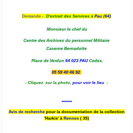
Demande -
D'e
xtrait des Services à
Pau (64)
Monsieur le chef du
Centre des Archives du personnel Militaire
Caserne Bernadotte
Place de Verdun
64 023 PAU
Cedex.
05 59 40 46 92
-
Cliquez sur la photo
,
pour voir le lieu
-
*******
Avis de recherche
pour la documentation de la collection
'Harkis' à
Rennes
( 35)