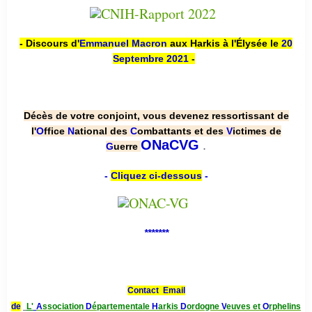
- Discours d'
Emmanuel Macron
aux Harkis à l'Élysée le
20
Septembre 2021
-
Décès de votre conjoint, vous devenez ressortissant de
l'
O
ffice
N
ational des
C
ombattants et des
V
ictimes de
.
ONaCVG
G
uerre
-
Cliquez ci-dessous
-
*******
Contact Email
de
L'
A
ssociation
D
épartementale
H
arkis
D
ordogne
V
euves et
O
rphelins