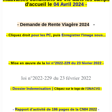
d'accueil le
04 Avril 2024 -
- Demande de Rente Viagère 2024
-
- Cliquez droit
pour les PC
,
puis
Enregistrer l'image sous...
- Mise en œuvre de la
loi n
°2022-229
du 23 février 2022 -
loi n°2022-229 du 23 février 2022
- Dossier Indemnisation )
Cliquez sur le logo de
l'ONACVG -
-
Rapport d’activité de 186 pages de la CNIH 2022
-