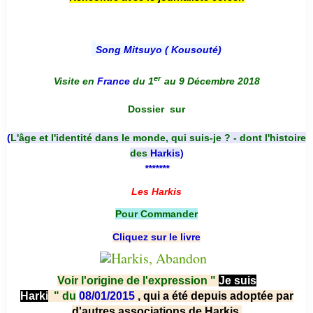
Song Mitsuyo ( Kousouté
)
er
Visite en
France
du 1
au 9 Décembre 2018
Dossier
sur
(
L'âge et l'identité dans le monde, qui suis-je ? - dont l'histoire
des
Harkis
)
*******
Les Harkis
Pour Commander
Cliquez sur le livre
Voir l'origine de l'expression "
Je suis
Harki
"
du
08/01/2015
, qui a été depuis adoptée par
d'autres associations de Harkis.