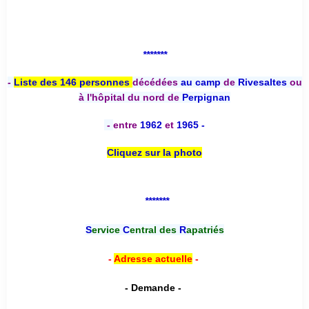
*******
-
Liste des 146 personnes
décédées
au camp
de
Rivesaltes
ou
à l'hôpital du nord de
Perpignan
-
entre
1962
et
1965 -
Cliquez sur la photo
*******
S
ervice
C
entral des
R
apatriés
-
Adresse actuelle
-
- Demande -