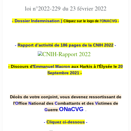
loi n°2022-229 du 23 février 2022
- Dossier Indemnisation )
Cliquez sur le logo de
l'ONACVG -
-
Rapport d’activité de 186 pages de la CNIH 2022
-
- Discours d'
Emmanuel Macron
aux Harkis à l'Élysée le
20
Septembre 2021
-
Décès de votre conjoint, vous devenez ressortissant de
l'
O
ffice
N
ational des
C
ombattants et des
V
ictimes de
.
ONaCVG
G
uerre
-
Cliquez ci-dessous
-