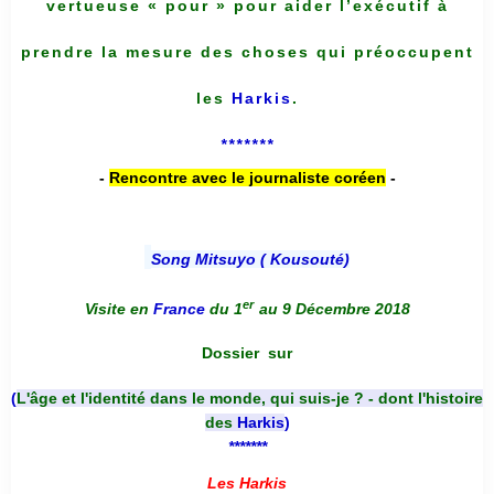
vertueuse « pour » pour aider l’exécutif à
prendre la mesure des choses qui préoccupent
les
Harkis
.
*******
-
Rencontre avec le journaliste coréen
-
Song Mitsuyo ( Kousouté
)
er
Visite en
France
du 1
au 9 Décembre 2018
Dossier
sur
(
L'âge et l'identité dans le monde, qui suis-je ? - dont l'histoire
des
Harkis
)
*******
Les Harkis