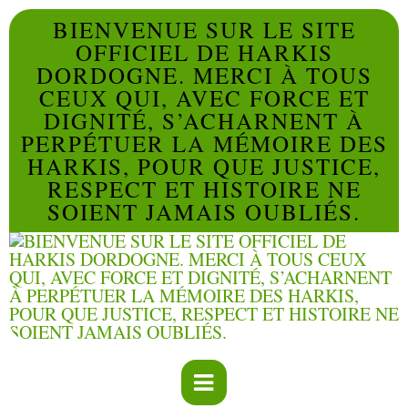
BIENVENUE SUR LE SITE
OFFICIEL DE HARKIS
DORDOGNE. MERCI À TOUS
CEUX QUI, AVEC FORCE ET
DIGNITÉ, S’ACHARNENT À
PERPÉTUER LA MÉMOIRE DES
HARKIS, POUR QUE JUSTICE,
RESPECT ET HISTOIRE NE
SOIENT JAMAIS OUBLIÉS.