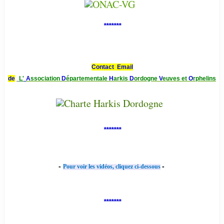
*******
Contact Email
de
L'
A
ssociation
D
épartementale
H
arkis
D
ordogne
V
euves et
O
rphelins
*******
-
-
Pour voir les vidéos, cliquez ci-dessous
*******