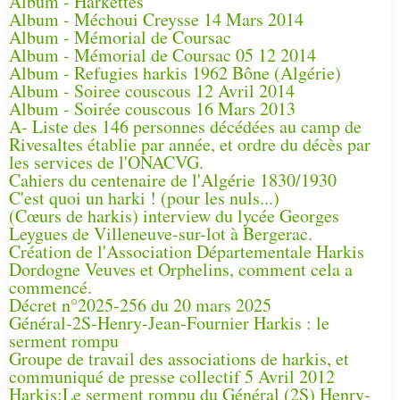
Album - Harkettes
Album - Méchoui Creysse 14 Mars 2014
Album - Mémorial de Coursac
Album - Mémorial de Coursac 05 12 2014
Album - Refugies harkis 1962 Bône (Algérie)
Album - Soiree couscous 12 Avril 2014
Album - Soirée couscous 16 Mars 2013
A- Liste des 146 personnes décédées au camp de
Rivesaltes établie par année, et ordre du décès par
les services de l'ONACVG.
Cahiers du centenaire de l'Algérie 1830/1930
C'est quoi un harki ! (pour les nuls...)
(Cœurs de harkis) interview du lycée Georges
Leygues de Villeneuve-sur-lot à Bergerac.
Création de l'Association Départementale Harkis
Dordogne Veuves et Orphelins, comment cela a
commencé.
Décret n°2025-256 du 20 mars 2025
Général-2S-Henry-Jean-Fournier Harkis : le
serment rompu
Groupe de travail des associations de harkis, et
communiqué de presse collectif 5 Avril 2012
Harkis:Le serment rompu du Général (2S) Henry-