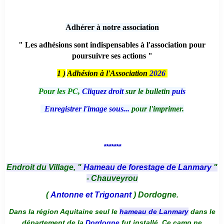
Adhérer à notre association
" Les adhésions sont indispensables à l'association pour
poursuivre ses actions "
1 )
Adhésion à l'Association
2026
Pour les PC,
Cliquez droit
sur le bulletin
puis
Enregistrer l'image sous...
pour l'imprimer.
*******
Endroit du Village, "
Hameau de forestage de Lanmary
"
- Chauveyrou
(
Antonne et Trigonant
) Dordogne.
Dans la région Aquitaine seul le
hameau de Lanmary
dans le
département de la
Dordogne
fut installé. Ce camp ne