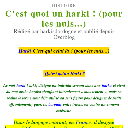
HISTOIRE
C'est quoi un harki ! (pour
les nuls...)
Rédigé par harkisdordogne et publié depuis
Overblog
Harki
C'est qui celui là ! (pour les nuls...)
-Qu'est qu'un Harki
?
L
e mot
harki
['arki] désigne un individu servant dans une
harka
et vient
du mot arabe haraka signifiant littéralement « mouvement », mais en
réalité le terme était déjà utilisé au sens figuré pour désigner de petits
affrontements, guerres,
barouds
entre tribus, ou contre un ennemi
extérieur.
Dans le langage courant, en
France
,
il désigne