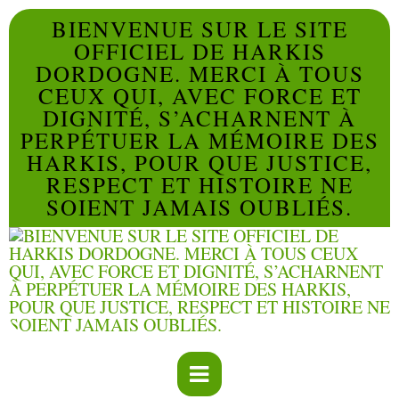
BIENVENUE SUR LE SITE
OFFICIEL DE HARKIS
DORDOGNE. MERCI À TOUS
CEUX QUI, AVEC FORCE ET
DIGNITÉ, S’ACHARNENT À
PERPÉTUER LA MÉMOIRE DES
HARKIS, POUR QUE JUSTICE,
RESPECT ET HISTOIRE NE
SOIENT JAMAIS OUBLIÉS.