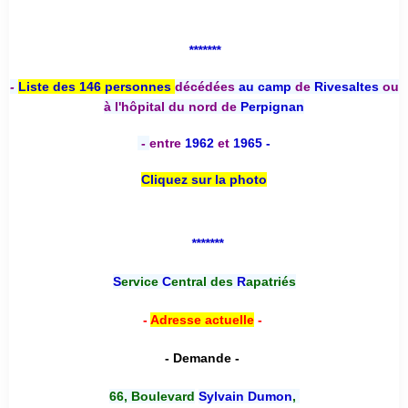
*******
-
Liste des 146 personnes
décédées
au camp
de
Rivesaltes
ou
à l'hôpital du nord de
Perpignan
-
entre
1962
et
1965 -
Cliquez sur la photo
*******
S
ervice
C
entral des
R
apatriés
-
Adresse actuelle
-
- Demande -
66, Boulevard
Sylvain Dumon
,