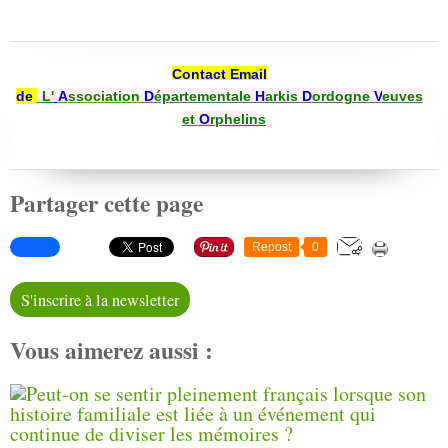
Contact Email
de
L'
A
ssociation
D
épartementale
H
arkis
D
ordogne
V
euves
et
O
rphelin
s
Partager cette page
Repost
0
S'inscrire à la newsletter
Vous aimerez aussi :