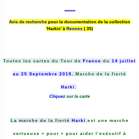
*******
Avis de recherche
pour la documentation de la collection
'Harkis' à
Rennes
( 35)
Toutes les cartes du
Tour de
France
du
14 juillet
au 25 Septembre 2019
, Marche de la fierté
Harki
.
Cliquez
sur la carte
La marche de la fierté
Harki
est une marche
vertueuse « pour » pour aider l’exécutif à