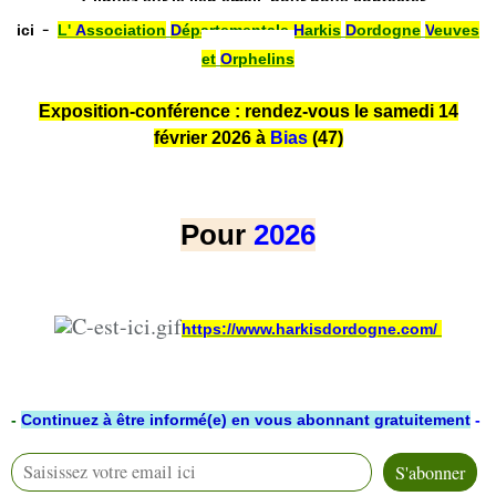
- Cliquez sur le
lien email
pour nous contacter
-
ici
L'
A
ssociation
D
épartementale
H
arkis
D
ordogne
V
euves
et
O
rphelins
Exposition‑conférence : rendez‑vous le samedi 14
février 2026 à
Bias
(47)
Pour
2026
https://www.harkisdordogne.com/
-
Continuez à être informé(e) en vous abonnant gratuitement
-