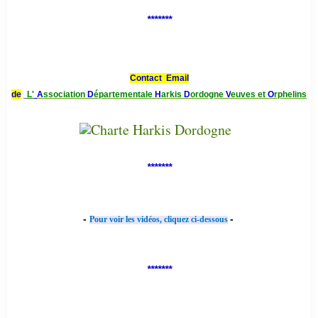
*******
Contact Email
de
L'
A
ssociation
D
épartementale
H
arkis
D
ordogne
V
euves et
O
rphelins
*******
-
-
Pour voir les vidéos, cliquez ci-dessous
*******