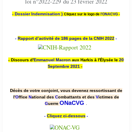
loi n°2022-229 du 23 février 2022
- Dossier Indemnisation )
Cliquez sur le logo de
l'ONACVG -
-
Rapport d’activité de 186 pages de la CNIH 2022
-
- Discours d'
Emmanuel Macron
aux Harkis à l'Élysée le
20
Septembre 2021
-
Décès de votre conjoint, vous devenez ressortissant de
l'
O
ffice
N
ational des
C
ombattants et des
V
ictimes de
.
ONaCVG
G
uerre
-
Cliquez ci-dessous
-