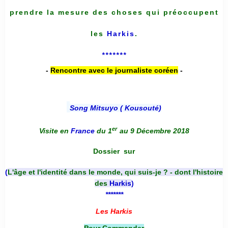
prendre la mesure des choses qui préoccupent
les
Harkis
.
*******
-
Rencontre avec le journaliste coréen
-
Song Mitsuyo ( Kousouté
)
er
Visite en
France
du 1
au 9 Décembre 2018
Dossier
sur
(
L'âge et l'identité dans le monde, qui suis-je ? - dont l'histoire
des
Harkis
)
*******
Les Harkis
Pour Commander