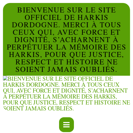
BIENVENUE SUR LE SITE
OFFICIEL DE HARKIS
DORDOGNE. MERCI À TOUS
CEUX QUI, AVEC FORCE ET
DIGNITÉ, S’ACHARNENT À
PERPÉTUER LA MÉMOIRE DES
HARKIS, POUR QUE JUSTICE,
RESPECT ET HISTOIRE NE
SOIENT JAMAIS OUBLIÉS.