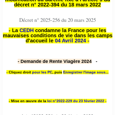
décret n° 2022-394 du 18 mars 2022
Décret n° 2025-256 du 20 mars 2025
- La
CEDH
condamne la France pour les
mauvaises conditions de vie dans les camps
d'accueil le
04 Avril 2024 -
- Demande de Rente Viagère 2024
-
- Cliquez droit
pour les PC
,
puis
Enregistrer l'image sous...
- Mise en œuvre de la
loi n
°2022-229
du 23 février 2022 -