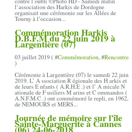
contre l’oubli ©Photo HD - Samedi matin
l’association des Harkis de Dordogne
organisait une cérémonie sur les Allées de
Tourny à l’occasion...
Commémoration Harkis
D.B.F.M du 22 juin 2019 à
Largentière (07)
03 juillet 2019 ( #
Commémoration
, #
Rencontre
)
Cérémonie à Largentière (07) le samedi 22 juin
2019. L’ A ssociation R égionale des H arkis et
de leurs E nfants ( A.R.H.E .) et l’ A micale N
ationale de F usiliers M arins et C ommandos (
A.N.F.M.C .) ont commémoré le repli, en 1962,
de NEMOURS et MERS...
Journée de mémoire sur l'île
Sainte-Marguerite à Cannes
(06) 24-06-2018