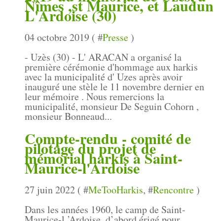
Nîmes ,st Maurice, et Laudun
L'Ardoise (30)
04 octobre 2019 ( #
Presse
)
- Uzès (30) - L' ARACAN a organisé la
première cérémonie d'hommage aux harkis
avec la municipalité d' Uzes après avoir
inauguré une stèle le 11 novembre dernier en
leur mémoire . Nous remercions la
municipalité, monsieur De Seguin Cohorn ,
monsieur Bonneaud...
Compte-rendu - comité de
pilotage du projet de
mémorial harkis à Saint-
Maurice-l'Ardoise
27 juin 2022 ( #
MeTooHarkis
, #
Rencontre
)
Dans les années 1960, le camp de Saint-
Maurice-l ’Ardoise, d’abord érigé pour