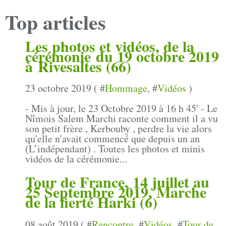
Top articles
Les photos et vidéos, de la
cérémonie du 19 octobre 2019
à Rivesaltes (66)
23 octobre 2019 ( #
Hommage
, #
Vidéos
)
- Mis à jour, le 23 Octobre 2019 à 16 h 45' - Le
Nîmois Salem Marchi raconte comment il a vu
son petit frère , Kerbouby , perdre la vie alors
qu'elle n'avait commencé que depuis un an
(L’indépendant) . Toutes les photos et minis
vidéos de la cérémonie...
Tour de France, 14 juillet au
25 Septembre 2019, Marche
de la fierté Harki (6)
08 août 2019 ( #
Rencontre
, #
Vidéos
, #
Tour de