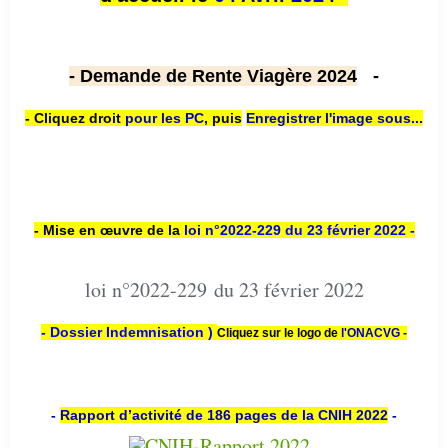
- Demande de Rente Viagère 2024
-
- Cliquez droit
pour les PC
,
puis
Enregistrer l'image sous...
- Mise en œuvre de la
loi n
°2022-229
du 23 février 2022 -
loi n°2022-229 du 23 février 2022
- Dossier Indemnisation )
Cliquez sur le logo de
l'ONACVG -
-
Rapport d’activité de 186 pages de la CNIH 2022
-