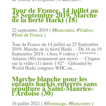
Tour de France, 14 juillet au
25 Septembre 2019, Marche
de la fierté Harki (18)
22 septembre 2019 ( #
Rencontre
, #
Vidéos
,
#
Tour de France
)
Tour de France du 14 juillet au 25 Septembre
2019, Marche de la fierté Harki . - Du 16 au 19
Septembre 2019 - (Avec 9 vidéos ) ******* -
Amiens (80) monument aux morts - - Cliquez
sur la vidéo (1) durée 1'42" - Uploaded by
World Harki congress WHC on...
Marche blanche pour les
enfants harkis enterrés sans
sépulture à Saint-Maurice-
l'Ardoise (30)
16 juillet 2021 ( #
Hommage
, #
Rencontre
)