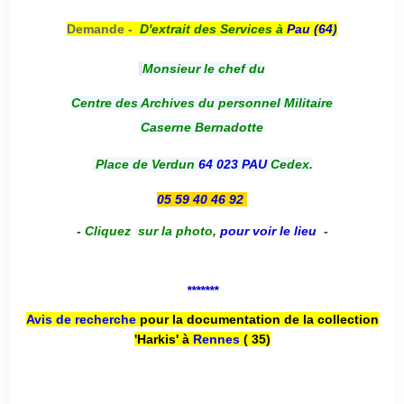
Demande -
D'e
xtrait des Services à
Pau (64)
Monsieur le chef du
Centre des Archives du personnel Militaire
Caserne Bernadotte
Place de Verdun
64 023 PAU
Cedex.
05 59 40 46 92
-
Cliquez sur la photo
,
pour voir le lieu
-
*******
Avis de recherche
pour la documentation de la collection
'Harkis' à
Rennes
( 35)