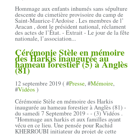
Hommage aux enfants inhumés sans sépulture
descente du cimetière provisoire du camp de
Saint-Maurice-l'Ardoise . Les membres de l’
Aracan , dont le président national, réclament
des actes de l’État. - Extrait - Le jour de la fête
nationale, l’association...
Cérémonie Stèle en mémoire
des Harkis inaugurée au
hameau forestier (5) à Anglès
(81)
12 septembre 2019 ( #
Presse
, #
Mémoire
,
#
Vidéos
)
Cérémonie Stèle en mémoire des Harkis
inaugurée au hameau forestier à Anglès (81) -
du samedi 7 Septembre 2019 - - (3) Vidéos .
"Hommage aux harkis et aux familles ayant
vécu en ce lieu. Une pensée pour Rachid
KHERROUBI initiateur du projet de cette