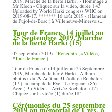
2019, Marche de la fierté Harki . - Hommage à
Mr Klech - Cliquez sur la vidéo, durée 1'43"
Uploaded by World Harki congress WHC on
2019-08-17. ******* 16 août 2019 - (Hameau
de Pujol-de-Bosc ) à Villeneuve-Minervois...
Tour de France, 14 juillet au
25 Septembre 2019, Marche
de la fierté Harki (15)
05 septembre 2019 ( #
Rencontre
, #
Vidéos
,
#
Tour de France
)
Tour de France du 14 juillet au 25 Septembre
2019, Marche de la fierté Harki . A lbum
photos ( du 29 Août au 31 Août de Rochefort
(17 ) au camp de la Rye - Le Vigeant (86) -
Avec ( 9 ) Vidéos - Arrivée Rochefort (17) -
Cliquez sur la vidéo (1) durée 18"...
Cérémonies du 25 septembre
2019 au mémorial de Uzès, à