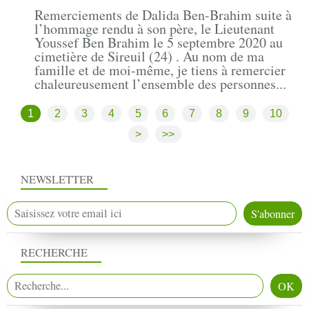
Remerciements de Dalida Ben-Brahim suite à
l’hommage rendu à son père, le Lieutenant
Youssef Ben Brahim le 5 septembre 2020 au
cimetière de Sireuil (24) . Au nom de ma
famille et de moi-même, je tiens à remercier
chaleureusement l’ensemble des personnes...
1
2
3
4
5
6
7
8
9
10
2
3
4
5
6
7
8
9
1
>
>>
NEWSLETTER
RECHERCHE