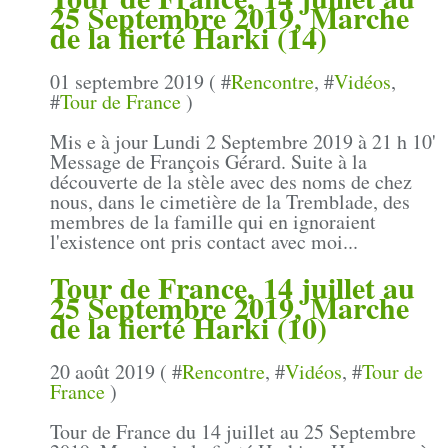
25 Septembre 2019, Marche
de la fierté Harki (14)
01 septembre 2019 ( #
Rencontre
, #
Vidéos
,
#
Tour de France
)
Mis e à jour Lundi 2 Septembre 2019 à 21 h 10'
Message de François Gérard. Suite à la
découverte de la stèle avec des noms de chez
nous, dans le cimetière de la Tremblade, des
membres de la famille qui en ignoraient
l'existence ont pris contact avec moi...
Tour de France, 14 juillet au
25 Septembre 2019, Marche
de la fierté Harki (10)
20 août 2019 ( #
Rencontre
, #
Vidéos
, #
Tour de
France
)
Tour de France du 14 juillet au 25 Septembre