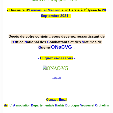
- Discours d'
Emmanuel Macron
aux Harkis à l'Élysée le
20
Septembre 2021
-
Décès de votre conjoint, vous devenez ressortissant de
l'
O
ffice
N
ational des
C
ombattants et des
V
ictimes de
.
ONaCVG
G
uerre
-
Cliquez ci-dessous
-
*******
Contact Email
de
L'
A
ssociation
D
épartementale
H
arkis
D
ordogne
V
euves et
O
rphelins