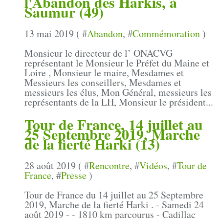
l'Abandon des Harkis, à
Saumur (49)
13 mai 2019 ( #
Abandon
, #
Commémoration
)
Monsieur le directeur de l’ ONACVG
représentant le Monsieur le Préfet du Maine et
Loire , Monsieur le maire, Mesdames et
Messieurs les conseillers, Mesdames et
messieurs les élus, Mon Général, messieurs les
représentants de la LH, Monsieur le président...
Tour de France, 14 juillet au
25 Septembre 2019, Marche
de la fierté Harki (13)
28 août 2019 ( #
Rencontre
, #
Vidéos
, #
Tour de
France
, #
Presse
)
Tour de France du 14 juillet au 25 Septembre
2019, Marche de la fierté Harki . - Samedi 24
août 2019 - - 1810 km parcourus - Cadillac