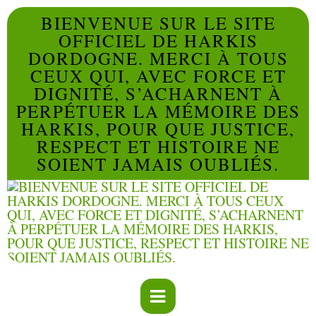
BIENVENUE SUR LE SITE
OFFICIEL DE HARKIS
DORDOGNE. MERCI À TOUS
CEUX QUI, AVEC FORCE ET
DIGNITÉ, S’ACHARNENT À
PERPÉTUER LA MÉMOIRE DES
HARKIS, POUR QUE JUSTICE,
RESPECT ET HISTOIRE NE
SOIENT JAMAIS OUBLIÉS.