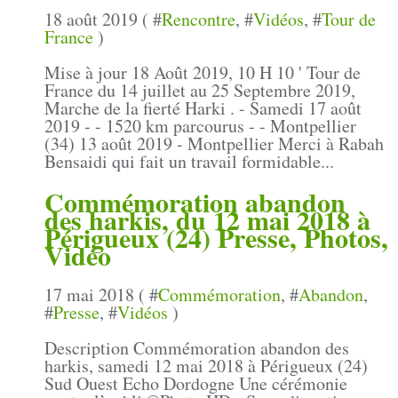
18 août 2019 ( #
Rencontre
, #
Vidéos
, #
Tour de
France
)
Mise à jour 18 Août 2019, 10 H 10 ' Tour de
France du 14 juillet au 25 Septembre 2019,
Marche de la fierté Harki . - Samedi 17 août
2019 - - 1520 km parcourus - - Montpellier
(34) 13 août 2019 - Montpellier Merci à Rabah
Bensaidi qui fait un travail formidable...
Commémoration abandon
des harkis, du 12 mai 2018 à
Périgueux (24) Presse, Photos,
Vidéo
17 mai 2018 ( #
Commémoration
, #
Abandon
,
#
Presse
, #
Vidéos
)
Description Commémoration abandon des
harkis, samedi 12 mai 2018 à Périgueux (24)
Sud Ouest Echo Dordogne Une cérémonie