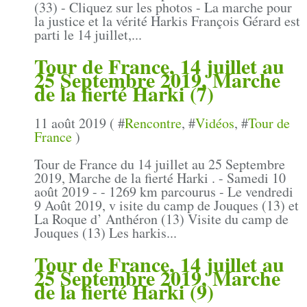
(33) - Cliquez sur les photos - La marche pour
la justice et la vérité Harkis François Gérard est
parti le 14 juillet,...
Tour de France, 14 juillet au
25 Septembre 2019, Marche
de la fierté Harki (7)
11 août 2019 ( #
Rencontre
, #
Vidéos
, #
Tour de
France
)
Tour de France du 14 juillet au 25 Septembre
2019, Marche de la fierté Harki . - Samedi 10
août 2019 - - 1269 km parcourus - Le vendredi
9 Août 2019, v isite du camp de Jouques (13) et
La Roque d’ Anthéron (13) Visite du camp de
Jouques (13) Les harkis...
Tour de France, 14 juillet au
25 Septembre 2019, Marche
de la fierté Harki (9)