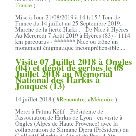
France
)
Mise à Jour 21/08/2019 à 14 h 15 ' Tour de
France du 14 juillet au 25 Septembre 2019,
Marche de la fierté Harki . - De Nice à Hyères -
Au Mercredi 7 Août 2019 à Hyères (83) - 1114
km parcourus - ******* Nice ou trône un
monument énigmatique incompréhensible....
Visite 07 Juillet 2018 à Ongles
(04) et dépôt de gerbes le 08
Juillet 2018 au Mémorial
National des Harkis à
Jouques (13)
14 juillet 2018 ( #
Rencontre
, #
Mémoire
)
Merci à Fatma Kéfif - Présidente de
l'association de Harkis de Lyon - en visite à
Ongles (Alpes de Haute Provence) avec la
collaboration de Slimane Djera (Président) du
C ollectif H arkis d' Aix et du Pays d'Aix .