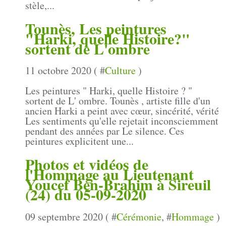
stèle,...
Tounès, Les peintures
"Harki, quelle Histoire?"
sortent de L'ombre
11 octobre 2020 ( #
Culture
)
Les peintures " Harki, quelle Histoire ? "
sortent de L' ombre. Tounès , artiste fille d'un
ancien Harki a peint avec cœur, sincérité, vérité
Les sentiments qu'elle rejetait inconsciemment
pendant des années par Le silence. Ces
peintures explicitent une...
Photos et vidéos de
l'Hommage au Lieutenant
Youcef Ben-Brahim à Sireuil
(24) du 05-09-2020
09 septembre 2020 ( #
Cérémonie
, #
Hommage
)