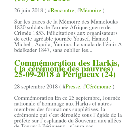
26 juin 2018 ( #
Rencontre
, #
Mémoire
)
Sur les traces de la Mémoire des Mamelouks
1820 soldats de l'armée Afrique guerre de
Crimée 1853. Félicitations aux organisateurs
de cette agréable journée Yousef, Hamed ,
Michel , Aquila, Yamina. La smala de l'émir A
bdelkader 1847, sans oublier les...
Commémoration des Harkis,
( la cérémonie des pauvres)
25-09-2018 à Périgueux (24)
28 septembre 2018 ( #
Presse
, #
Cérémonie
)
Commémoration En ce 25 septembre, Journée
nationale d’hommage aux Harkis et autres
membres des formations supplétives, la
cérémonie qui s’est déroulée sous l’égide de la
préfète sur l’esplanade du Souvenir, aux allées
de Tourny à Périgueux , n’aura pas...