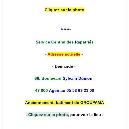
Cliquez sur la photo
*******
S
ervice
C
entral des
R
apatriés
-
Adresse actuelle
-
- Demande -
66, Boulevard
Sylvain Dumon
,
47 000
Agen
au 05 53 69 21 00
Anciennement, bâtiment de GROUPAMA
- Cliquez sur la photo,
pour voir le lieu -