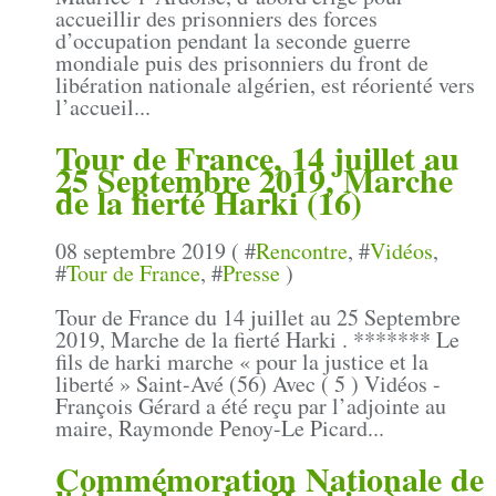
accueillir des prisonniers des forces
d’occupation pendant la seconde guerre
mondiale puis des prisonniers du front de
libération nationale algérien, est réorienté vers
l’accueil...
Tour de France, 14 juillet au
25 Septembre 2019, Marche
de la fierté Harki (16)
08 septembre 2019 ( #
Rencontre
, #
Vidéos
,
#
Tour de France
, #
Presse
)
Tour de France du 14 juillet au 25 Septembre
2019, Marche de la fierté Harki . ******* Le
fils de harki marche « pour la justice et la
liberté » Saint-Avé (56) Avec ( 5 ) Vidéos -
François Gérard a été reçu par l’adjointe au
maire, Raymonde Penoy-Le Picard...
Commémoration Nationale de