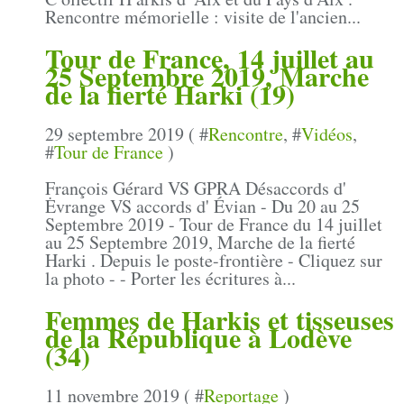
Rencontre mémorielle : visite de l'ancien...
Tour de France, 14 juillet au
25 Septembre 2019, Marche
de la fierté Harki (19)
29 septembre 2019 ( #
Rencontre
, #
Vidéos
,
#
Tour de France
)
François Gérard VS GPRA Désaccords d'
Ėvrange VS accords d' Évian - Du 20 au 25
Septembre 2019 - Tour de France du 14 juillet
au 25 Septembre 2019, Marche de la fierté
Harki . Depuis le poste-frontière - Cliquez sur
la photo - - Porter les écritures à...
Femmes de Harkis et tisseuses
de la République à Lodève
(34)
11 novembre 2019 ( #
Reportage
)