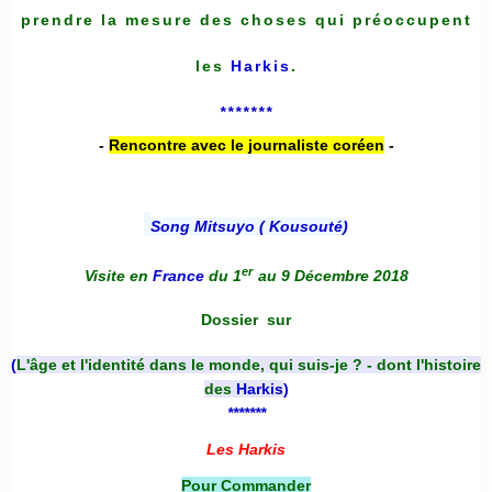
prendre la mesure des choses qui préoccupent
les
Harkis
.
*******
-
Rencontre avec le journaliste coréen
-
Song Mitsuyo ( Kousouté
)
er
Visite en
France
du 1
au 9 Décembre 2018
Dossier
sur
(
L'âge et l'identité dans le monde, qui suis-je ? - dont l'histoire
des
Harkis
)
*******
Les Harkis
Pour Commander