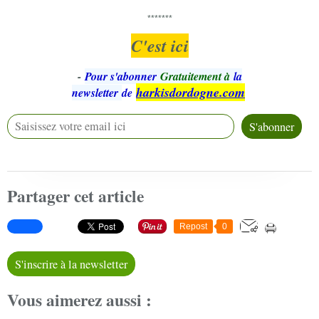
*******
C'est ici
-
Pour s'abonner
Gratuitement à
la
harkisdordogne.com
newsletter
de
Partager cet article
Repost
0
S'inscrire à la newsletter
Vous aimerez aussi :