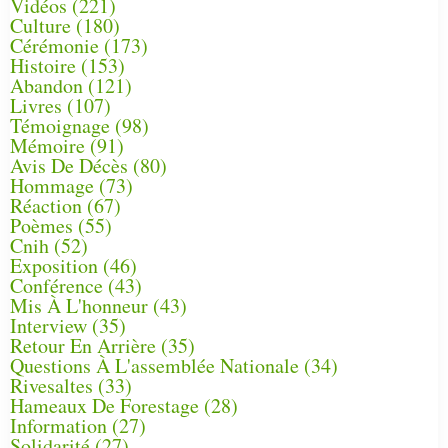
Vidéos
(221)
Culture
(180)
Cérémonie
(173)
Histoire
(153)
Abandon
(121)
Livres
(107)
Témoignage
(98)
Mémoire
(91)
Avis De Décès
(80)
Hommage
(73)
Réaction
(67)
Poèmes
(55)
Cnih
(52)
Exposition
(46)
Conférence
(43)
Mis À L'honneur
(43)
Interview
(35)
Retour En Arrière
(35)
Questions À L'assemblée Nationale
(34)
Rivesaltes
(33)
Hameaux De Forestage
(28)
Information
(27)
Solidarité
(27)