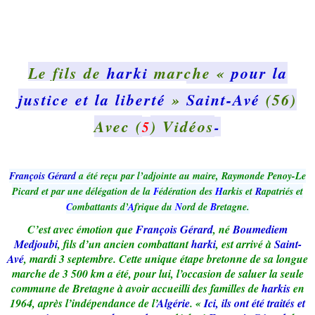
Le fils de
harki
marche «
pour la
justice et la liberté
»
Saint-Avé
(56)
Avec (
) Vidéos
5
-
François Gérard
a été reçu par l’adjointe au maire, Raymonde Penoy-Le
Picard et par une délégation de la
F
édération des
H
arkis et
R
apatriés et
C
ombattants d’
A
frique du
N
ord de
B
retagne.
C’est avec émotion que
François Gérard
, né
Boumediem
Medjoubi
, fils d’un ancien combattant
harki
, est arrivé à
Saint-
Avé
, mardi 3 septembre. Cette unique étape bretonne de sa longue
marche de 3 500 km a été, pour lui, l’occasion de saluer la seule
commune de Bretagne à avoir accueilli des familles de
harkis
en
1964, après l’indépendance de l’
Algérie
. «
Ici, ils ont été traités et