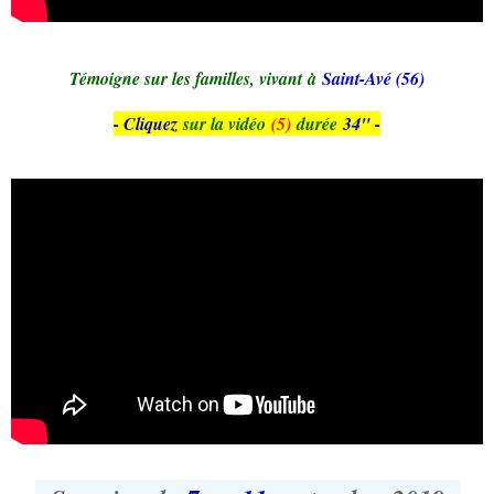
Témoigne sur les familles, vivant
à
Saint-Avé (56)
- Cliquez
sur la vidéo
(5)
durée
34
" -