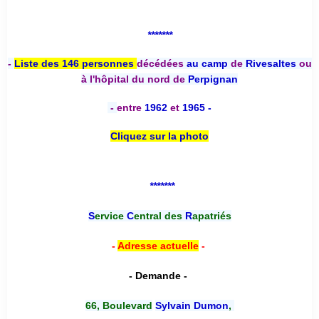
*******
-
Liste des 146 personnes
décédées
au camp
de
Rivesaltes
ou
à l'hôpital du nord de
Perpignan
-
entre
1962
et
1965 -
Cliquez sur la photo
*******
S
ervice
C
entral des
R
apatriés
-
Adresse actuelle
-
- Demande -
66, Boulevard
Sylvain Dumon
,