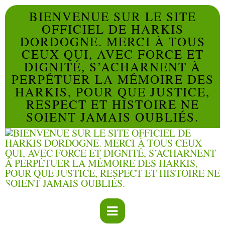
BIENVENUE SUR LE SITE
OFFICIEL DE HARKIS
DORDOGNE. MERCI À TOUS
CEUX QUI, AVEC FORCE ET
DIGNITÉ, S’ACHARNENT À
PERPÉTUER LA MÉMOIRE DES
HARKIS, POUR QUE JUSTICE,
RESPECT ET HISTOIRE NE
SOIENT JAMAIS OUBLIÉS.