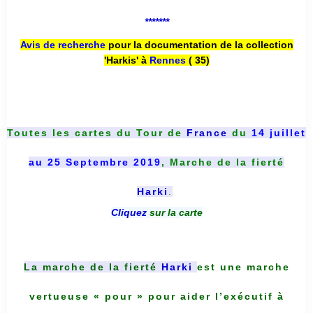
*******
Avis de recherche
pour la documentation de la collection
'Harkis' à
Rennes
( 35)
Toutes les cartes du
Tour de
France
du
14 juillet
au 25 Septembre 2019
, Marche de la fierté
Harki
.
Cliquez
sur la carte
La marche de la fierté
Harki
est une marche
vertueuse « pour » pour aider l’exécutif à