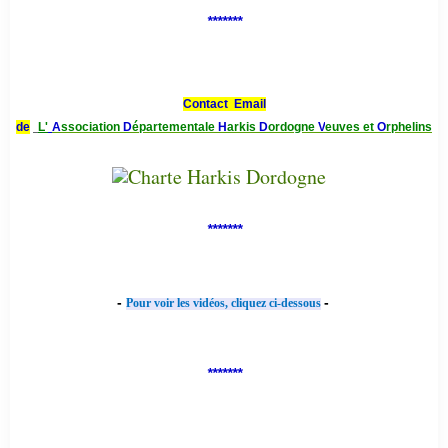
*******
Contact Email
de
L'
A
ssociation
D
épartementale
H
arkis
D
ordogne
V
euves et
O
rphelins
*******
-
-
Pour voir les vidéos, cliquez ci-dessous
*******