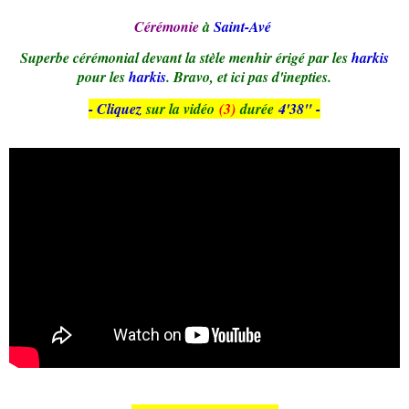
Cérémonie
à
Saint-Avé
Superbe cérémonial devant la stèle menhir érigé par les
harkis
pour les
harkis
. Bravo, et ici pas d'inepties.
- Cliquez
sur la vidéo
(3)
durée
4'38
" -