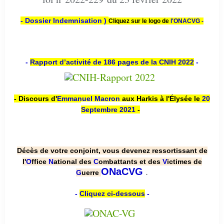
- Dossier Indemnisation )
Cliquez sur le logo de
l'ONACVG -
-
Rapport d’activité de 186 pages de la CNIH 2022
-
- Discours d'
Emmanuel Macron
aux Harkis à l'Élysée le
20
Septembre 2021
-
Décès de votre conjoint, vous devenez ressortissant de
l'
O
ffice
N
ational des
C
ombattants et des
V
ictimes de
.
ONaCVG
G
uerre
-
Cliquez ci-dessous
-