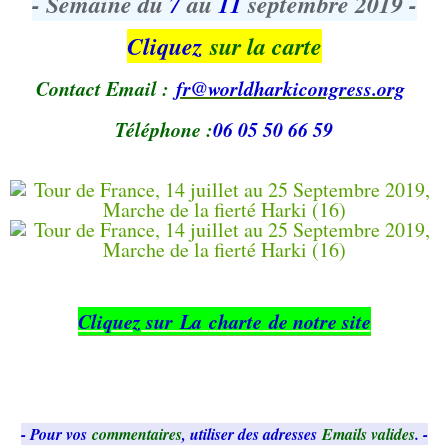
- Semaine du
7
au
11
septembre 2019 -
Cliquez
sur la carte
Contact Email :
fr@worldharkicongress.org
Téléphone :
06 05 50 66 59
Cliquez sur La
charte
de notre site
- Pour vos
commentaires
, utiliser des adresses
Emails valides
. -