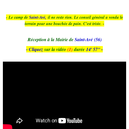
- Le camp de
Saint-Avé,
il ne reste rien. Le conseil général a vendu le
terrain pour une bouchée de pain. C'est triste. -
Réception à la Mairie de
Saint-Avé (56)
- Cliquez
sur la vidéo
(1)
durée
14' 57" -