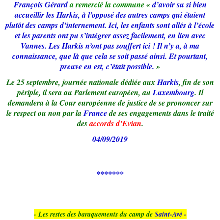
François Gérard
a remercié la commune
«
d’avoir su si bien
accueillir les Harkis, à l’opposé des autres camps qui étaient
plutôt des camps d’internement. Ici, les enfants sont allés à l’école
et les parents ont pu s’intégrer assez facilement, en lien avec
Vannes. Les Harkis n’ont pas souffert ici ! Il n’y a, à ma
connaissance, que là que cela se soit passé ainsi. Et pourtant,
preuve en est, c’était possible.
»
Le 25 septembre, journée nationale dédiée aux
Harkis
, fin de son
périple, il sera au Parlement européen, au
Luxembourg
. Il
demandera à la Cour européenne de justice de se prononcer sur
le respect ou non par la
France
de ses engagements dans le traité
des
accords d’Evian
.
04/09/2019
*******
- Les restes des baraquements du camp de
Saint-Avé -