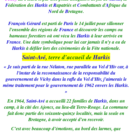
F
édération des
Harkis
et
R
apatriés et
C
ombattants d’
A
frique du
N
ord de
B
retagne.
François Gérard
est parti de
Paris
le 14 juillet pour sillonner
l’ensemble des régions de
France
et découvrir les camps ou
hameaux forestiers où ont vécu les
Harkis
à leur arrivée en
France
. Une date symbolique pour lui car jamais il n’y a eu de
Harkis
à défiler lors des cérémonies de la Fête nationale.
Saint-Avé
, terre d’accueil de
Harkis
« Je suis parti de la rue Nélaton, rue parallèle au Vel d’Hiv car, à
l’instar de la reconnaissance de la responsabilité du
gouvernement de Vichy dans la rafle du Vel d’Hiv, j’aimerais le
même traitement pour le gouvernement de 1962 envers les Harkis.
»
En 1964,
Saint-Avé
a accueilli 22 familles de
Harkis
, dans un
camp, à la cité des Ajoncs, au lieu-dit Terre-Rouge. La commune
fait donc partie des soixante-quinze localités, mais la seule en
Bretagne, à avoir accepté d’en recevoir.
C’est avec beaucoup d’émotions, au bord des larmes, que