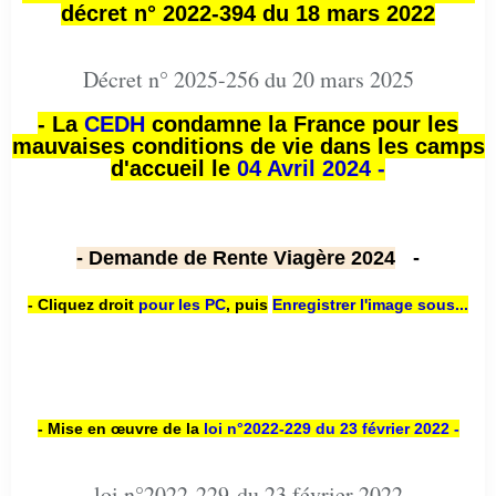
décret n° 2022-394 du 18 mars 2022
Décret n° 2025-256 du 20 mars 2025
- La
CEDH
condamne la France pour les
mauvaises conditions de vie dans les camps
d'accueil le
04 Avril 2024 -
- Demande de Rente Viagère 2024
-
- Cliquez droit
pour les PC
,
puis
Enregistrer l'image sous...
- Mise en œuvre de la
loi n
°2022-229
du 23 février 2022 -
loi n°2022-229 du 23 février 2022