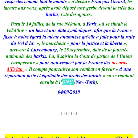
respectés comme tout le monde
» a déclaré
François Gérard
, les
larmes aux yeux, après avoir déposé une gerbe devant la stèle des
harkis
, Cité des ajoncs.
Parti le 14 juillet, de la rue Nélaton, à
Paris
, où se situait le
Vel’d’hiv «
un lieu et une date symboliques, afin que la France
fasse à notre égard la même anamnèse qu’elle a faite pour la rafle
du Vel’d’hiv
», le marcheur «
pour la justice et la liberté
»,
arrivera à
Luxembourg
, le 25 septembre, date de la journée
nationale des
harkis
. Là, il saisira la Cour de justice de l’Union
européenne «
pour non-respect par la France des
accords
d’Evian
». Il compte poursuivre son combat en faveur «
d’une
réparation juste et équitable des droits des harkis
» en se rendant
ensuite à l
’
ONU
(
New-York
).
04/09/2019
*******