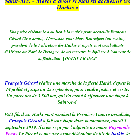
Saint-Avé. « Merci d’avoir si bien su accueillir les
Harkis »
Une petite cérémonie a eu lieu à la mairie pour accueillir François
Gérard (2e à droite). L’occasion pour Marc Benredjem (au centre),
président de la Fédération des Harkis et rapatriés et combattants
d’Afrique du Nord de Bretagne, de lui remettre le diplôme d’honneur de
la fédération. | OUEST-FRANCE
François Gérard
réalise une marche de la fierté Harki, depuis le
14 juillet et jusqu’au 25 septembre, pour rendre justice et vérité.
Un parcours de 3 500 km, qui l’a mené à effectuer une étape à
Saint-Avé.
Petit-fils d’un Harki mort pendant la Première Guerre mondiale,
François Gérard
a fait une étape dans la commune, mardi 3
septembre 2019. Il a été reçu par l’adjointe au maire
Raymonde
Penoy
Le Picard et par une petite délégation de fils de
harkis
, la