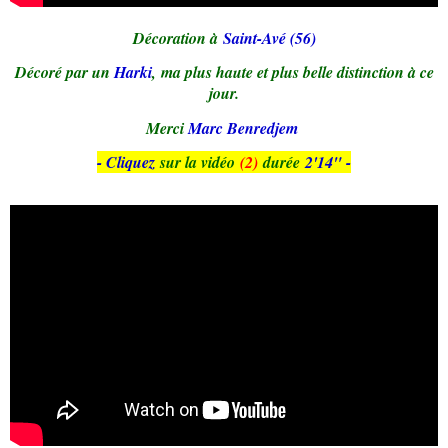
Décoration à
Saint-Avé (56)
Décoré par un
Harki
, ma plus haute et plus belle distinction à ce
jour.
Merci
Marc Benredjem
- Cliquez
sur la vidéo
(2)
durée
2'14" -