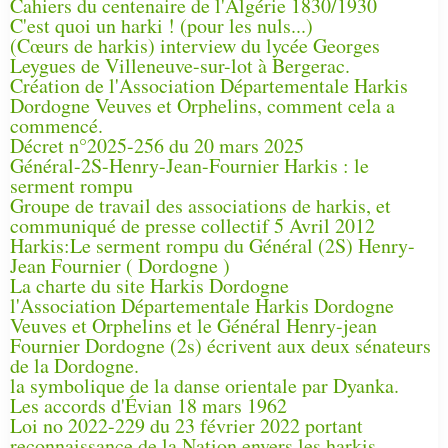
Cahiers du centenaire de l'Algérie 1830/1930
C'est quoi un harki ! (pour les nuls...)
(Cœurs de harkis) interview du lycée Georges
Leygues de Villeneuve-sur-lot à Bergerac.
Création de l'Association Départementale Harkis
Dordogne Veuves et Orphelins, comment cela a
commencé.
Décret n°2025-256 du 20 mars 2025
Général-2S-Henry-Jean-Fournier Harkis : le
serment rompu
Groupe de travail des associations de harkis, et
communiqué de presse collectif 5 Avril 2012
Harkis:Le serment rompu du Général (2S) Henry-
Jean Fournier ( Dordogne )
La charte du site Harkis Dordogne
l'Association Départementale Harkis Dordogne
Veuves et Orphelins et le Général Henry-jean
Fournier Dordogne (2s) écrivent aux deux sénateurs
de la Dordogne.
la symbolique de la danse orientale par Dyanka.
Les accords d'Évian 18 mars 1962
Loi no 2022-229 du 23 février 2022 portant
reconnaissance de la Nation envers les harkis