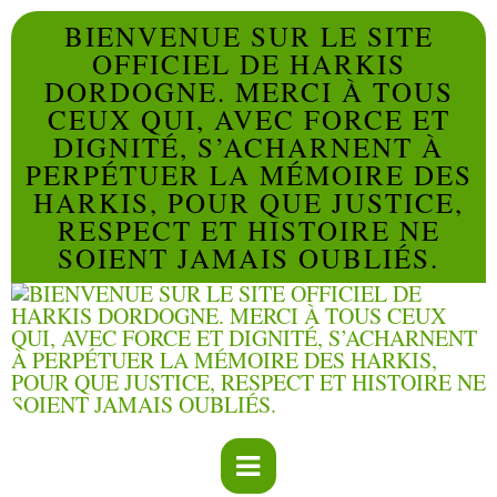
BIENVENUE SUR LE SITE
OFFICIEL DE HARKIS
DORDOGNE. MERCI À TOUS
CEUX QUI, AVEC FORCE ET
DIGNITÉ, S’ACHARNENT À
PERPÉTUER LA MÉMOIRE DES
HARKIS, POUR QUE JUSTICE,
RESPECT ET HISTOIRE NE
SOIENT JAMAIS OUBLIÉS.