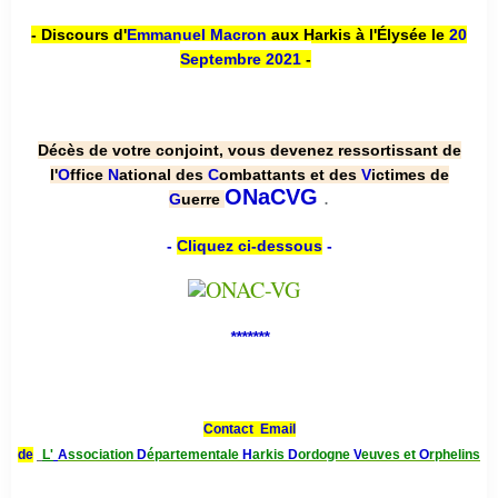
- Discours d'
Emmanuel Macron
aux Harkis à l'Élysée le
20
Septembre 2021
-
Décès de votre conjoint, vous devenez ressortissant de
l'
O
ffice
N
ational des
C
ombattants et des
V
ictimes de
.
ONaCVG
G
uerre
-
Cliquez ci-dessous
-
*******
Contact Email
de
L'
A
ssociation
D
épartementale
H
arkis
D
ordogne
V
euves et
O
rphelins