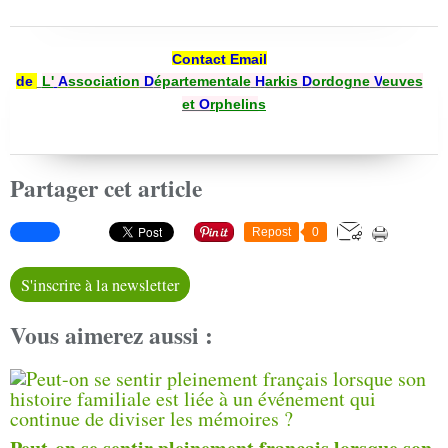
Contact Email
de
L'
A
ssociation
D
épartementale
H
arkis
D
ordogne
V
euves
et
O
rphelin
s
Partager cet article
Repost
0
S'inscrire à la newsletter
Vous aimerez aussi :