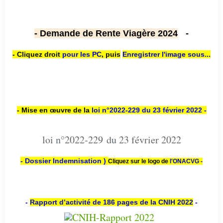
- Demande de Rente Viagère 2024
-
- Cliquez droit
pour les PC
,
puis
Enregistrer l'image sous...
- Mise en œuvre de la
loi n
°2022-229
du 23 février 2022 -
loi n°2022-229 du 23 février 2022
- Dossier Indemnisation )
Cliquez sur le logo de
l'ONACVG -
-
Rapport d’activité de 186 pages de la CNIH 2022
-