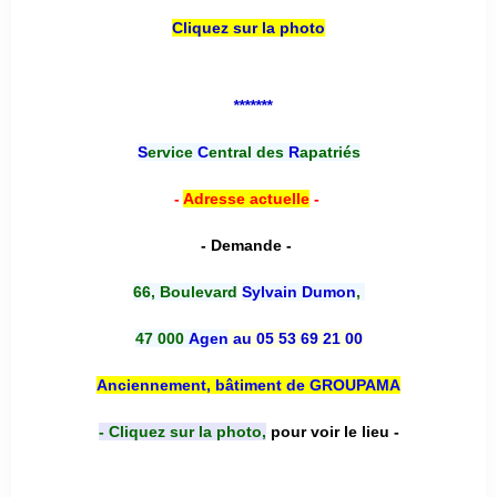
Cliquez sur la photo
*******
S
ervice
C
entral des
R
apatriés
-
Adresse actuelle
-
- Demande -
66, Boulevard
Sylvain Dumon
,
47 000
Agen
au 05 53 69 21 00
Anciennement, bâtiment de GROUPAMA
- Cliquez sur la photo,
pour voir le lieu -