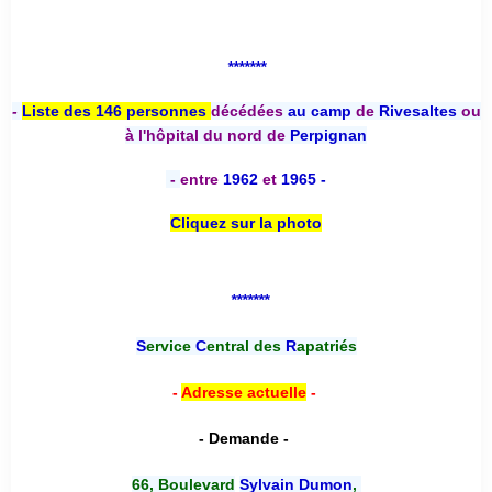
*******
-
Liste des 146 personnes
décédées
au camp
de
Rivesaltes
ou
à l'hôpital du nord de
Perpignan
-
entre
1962
et
1965 -
Cliquez sur la photo
*******
S
ervice
C
entral des
R
apatriés
-
Adresse actuelle
-
- Demande -
66, Boulevard
Sylvain Dumon
,