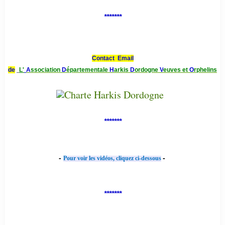
*******
Contact Email
de
L'
A
ssociation
D
épartementale
H
arkis
D
ordogne
V
euves et
O
rphelins
*******
-
-
Pour voir les vidéos, cliquez ci-dessous
*******