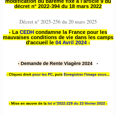
modification du barème fixé à l'article 9 du
décret n° 2022-394 du 18 mars 2022
Décret n° 2025-256 du 20 mars 2025
- La
CEDH
condamne la France pour les
mauvaises conditions de vie dans les camps
d'accueil le
04 Avril 2024 -
- Demande de Rente Viagère 2024
-
- Cliquez droit
pour les PC
,
puis
Enregistrer l'image sous...
- Mise en œuvre de la
loi n
°2022-229
du 23 février 2022 -