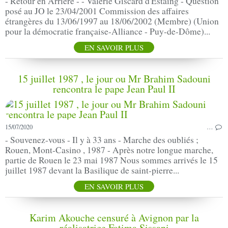
- Retour en Arrière - - Valérie Giscard d'Estaing - Question
posé au JO le 23/04/2001 Commission des affaires
étrangères du 13/06/1997 au 18/06/2002 (Membre) (Union
pour la démocratie française-Alliance - Puy-de-Dôme)...
EN SAVOIR PLUS
15 juillet 1987 , le jour ou Mr Brahim Sadouni
rencontra le pape Jean Paul II
15/07/2020
…
- Souvenez-vous - Il y à 33 ans - Marche des oubliés ;
Rouen, Mont-Casino , 1987 - Après notre longue marche,
partie de Rouen le 23 mai 1987 Nous sommes arrivés le 15
juillet 1987 devant la Basilique de saint-pierre...
EN SAVOIR PLUS
Karim Akouche censuré à Avignon par la
réalisatrice Fatima Sissani