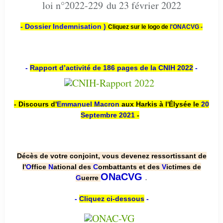
loi n°2022-229 du 23 février 2022
- Dossier Indemnisation )
Cliquez sur le logo de
l'ONACVG -
-
Rapport d’activité de 186 pages de la CNIH 2022
-
- Discours d'
Emmanuel Macron
aux Harkis à l'Élysée le
20
Septembre 2021
-
Décès de votre conjoint, vous devenez ressortissant de
l'
O
ffice
N
ational des
C
ombattants et des
V
ictimes de
.
ONaCVG
G
uerre
-
Cliquez ci-dessous
-