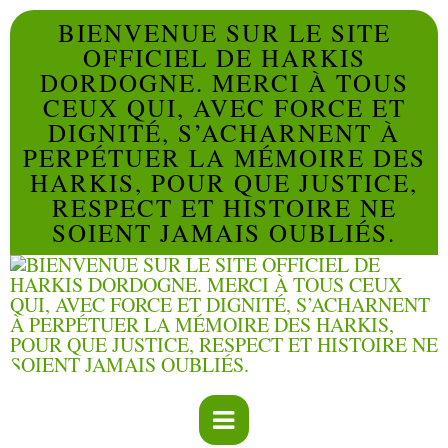
BIENVENUE SUR LE SITE
OFFICIEL DE HARKIS
DORDOGNE. MERCI À TOUS
CEUX QUI, AVEC FORCE ET
DIGNITÉ, S’ACHARNENT À
PERPÉTUER LA MÉMOIRE DES
HARKIS, POUR QUE JUSTICE,
RESPECT ET HISTOIRE NE
SOIENT JAMAIS OUBLIÉS.