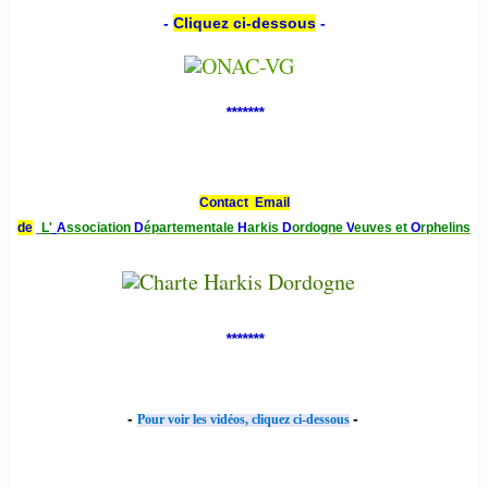
-
Cliquez ci-dessous
-
*******
Contact Email
de
L'
A
ssociation
D
épartementale
H
arkis
D
ordogne
V
euves et
O
rphelins
*******
-
-
Pour voir les vidéos, cliquez ci-dessous