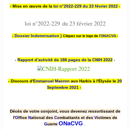
- Mise en œuvre de la
loi n
°2022-229
du 23 février 2022 -
loi n°2022-229 du 23 février 2022
- Dossier Indemnisation )
Cliquez sur le logo de
l'ONACVG -
-
Rapport d’activité de 186 pages de la CNIH 2022
-
- Discours d'
Emmanuel Macron
aux Harkis à l'Élysée le
20
Septembre 2021
-
Décès de votre conjoint, vous devenez ressortissant de
l'
O
ffice
N
ational des
C
ombattants et des
V
ictimes de
.
ONaCVG
G
uerre