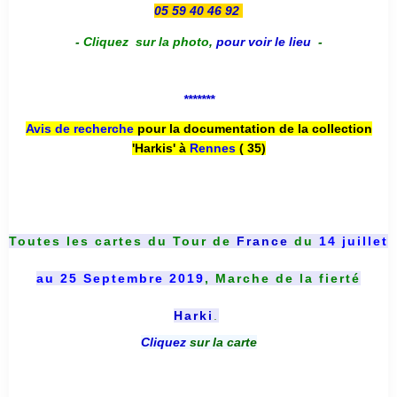
05 59 40 46 92
-
Cliquez sur la photo
,
pour voir le lieu
-
*******
Avis de recherche
pour la documentation de la collection
'Harkis' à
Rennes
( 35)
Toutes les cartes du
Tour de
France
du
14 juillet
au 25 Septembre 2019
, Marche de la fierté
Harki
.
Cliquez
sur la carte