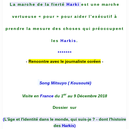
La marche de la fierté
Harki
est une marche
vertueuse « pour » pour aider l’exécutif à
prendre la mesure des choses qui préoccupent
les
Harkis
.
*******
-
Rencontre avec le journaliste coréen
-
Song Mitsuyo ( Kousouté
)
er
Visite en
France
du 1
au 9 Décembre 2018
Dossier
sur
(
L'âge et l'identité dans le monde, qui suis-je ? - dont l'histoire
des
Harkis
)