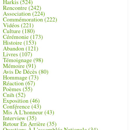
Harkis
(524)
Rencontre
(242)
Association
(224)
Commémoration
(222)
Vidéos
(221)
Culture
(180)
Cérémonie
(173)
Histoire
(153)
Abandon
(121)
Livres
(107)
Témoignage
(98)
Mémoire
(91)
Avis De Décès
(80)
Hommage
(73)
Réaction
(67)
Poèmes
(55)
Cnih
(52)
Exposition
(46)
Conférence
(43)
Mis À L'honneur
(43)
Interview
(35)
Retour En Arrière
(35)
Questions À L'assemblée Nationale
(34)