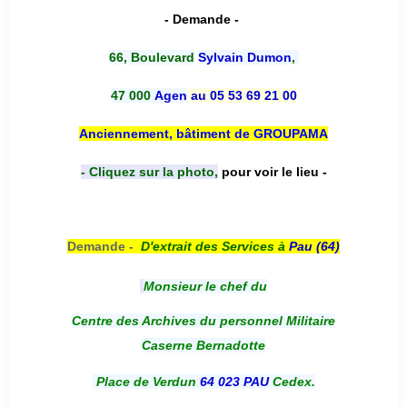
- Demande -
66, Boulevard
Sylvain Dumon
,
47 000
Agen
au 05 53 69 21 00
Anciennement, bâtiment de GROUPAMA
- Cliquez sur la photo,
pour voir le lieu -
Demande -
D'e
xtrait des Services à
Pau (64)
Monsieur le chef du
Centre des Archives du personnel Militaire
Caserne Bernadotte
Place de Verdun
64 023 PAU
Cedex.