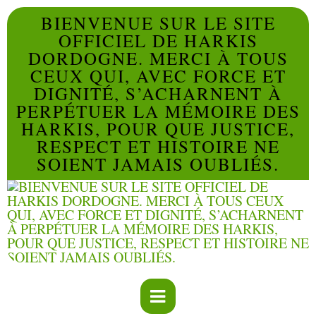
BIENVENUE SUR LE SITE
OFFICIEL DE HARKIS
DORDOGNE. MERCI À TOUS
CEUX QUI, AVEC FORCE ET
DIGNITÉ, S’ACHARNENT À
PERPÉTUER LA MÉMOIRE DES
HARKIS, POUR QUE JUSTICE,
RESPECT ET HISTOIRE NE
SOIENT JAMAIS OUBLIÉS.