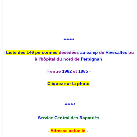
*******
-
Liste des 146 personnes
décédées
au camp
de
Rivesaltes
ou
à l'hôpital du nord de
Perpignan
-
entre
1962
et
1965 -
Cliquez sur la photo
*******
S
ervice
C
entral des
R
apatriés
-
Adresse actuelle
-