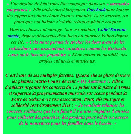
»
Une dizaine de bénévoles l’accompagne dans ses
« maraudes
citoyennes »
. Elle utilise aussi largement
Facebook
pour lancer
des appels aux dons et aux bonnes volontés. Et ça marche. Au
point que son balcon s’est vite retrouvé plein à craquer.
Mais les choses ont changé. Son association,
Culte’Turenne
music
, dispose désormais d’un local au quartier Fabert depuis
cet été.
« Cela nous permet de stocker les dons avant de les
redistribuer aux associations caritatives comme les Restos du
cœur ou le Secours populaire. »
Et de mener en parallèle des
projets culturels et musicaux.
C’est l’une de ses multiples facettes. Quand elle se glisse derrière
les platines Marie-Louise devient
« DJ Amazone »
.
Elle a
d’ailleurs organisé les concerts du 13 juillet sur la place d’Armes
et supervisé la programmation musicale sur scène pendant la
Foire de Sedan avec son association. Pour, elle musique et
solidarité sont étroitement liées :
« Je voudrais relancer les
concerts solidaires que l’on faisait il y a une vingtaine d’années
pour collecter des peluches, des produits pour bébés ou encore
de la nourriture pour les familles dans le besoin. »