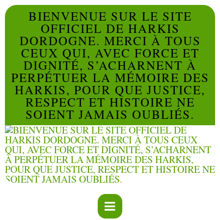
BIENVENUE SUR LE SITE
OFFICIEL DE HARKIS
DORDOGNE. MERCI À TOUS
CEUX QUI, AVEC FORCE ET
DIGNITÉ, S’ACHARNENT À
PERPÉTUER LA MÉMOIRE DES
HARKIS, POUR QUE JUSTICE,
RESPECT ET HISTOIRE NE
SOIENT JAMAIS OUBLIÉS.