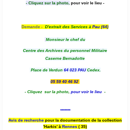
- Cliquez sur la photo,
pour voir le lieu -
Demande -
D'e
xtrait des Services à
Pau (64)
Monsieur le chef du
Centre des Archives du personnel Militaire
Caserne Bernadotte
Place de Verdun
64 023 PAU
Cedex.
05 59 40 46 92
-
Cliquez sur la photo
,
pour voir le lieu
-
*******
Avis de recherche
pour la documentation de la collection
'Harkis' à
Rennes
( 35)