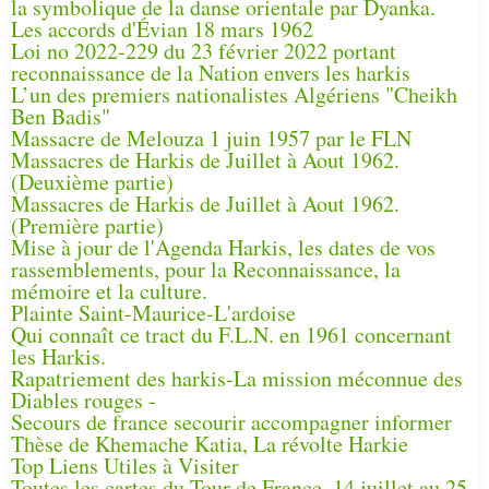
la symbolique de la danse orientale par Dyanka.
Les accords d'Évian 18 mars 1962
Loi no 2022-229 du 23 février 2022 portant
reconnaissance de la Nation envers les harkis
L’un des premiers nationalistes Algériens "Cheikh
Ben Badis"
Massacre de Melouza 1 juin 1957 par le FLN
Massacres de Harkis de Juillet à Aout 1962.
(Deuxième partie)
Massacres de Harkis de Juillet à Aout 1962.
(Première partie)
Mise à jour de l'Agenda Harkis, les dates de vos
rassemblements, pour la Reconnaissance, la
mémoire et la culture.
Plainte Saint-Maurice-L'ardoise
Qui connaît ce tract du F.L.N. en 1961 concernant
les Harkis.
Rapatriement des harkis-La mission méconnue des
Diables rouges -
Secours de france secourir accompagner informer
Thèse de Khemache Katia, La révolte Harkie
Top Liens Utiles à Visiter
Toutes les cartes du Tour de France, 14 juillet au 25