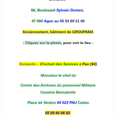
66, Boulevard
Sylvain Dumon
,
47 000
Agen
au 05 53 69 21 00
Anciennement, bâtiment de GROUPAMA
- Cliquez sur la photo,
pour voir le lieu -
Demande -
D'e
xtrait des Services à
Pau (64)
Monsieur le chef du
Centre des Archives du personnel Militaire
Caserne Bernadotte
Place de Verdun
64 023 PAU
Cedex.
05 59 40 46 92