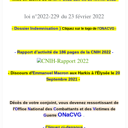
loi n°2022-229 du 23 février 2022
- Dossier Indemnisation )
Cliquez sur le logo de
l'ONACVG -
-
Rapport d’activité de 186 pages de la CNIH 2022
-
- Discours d'
Emmanuel Macron
aux Harkis à l'Élysée le
20
Septembre 2021
-
Décès de votre conjoint, vous devenez ressortissant de
l'
O
ffice
N
ational des
C
ombattants et des
V
ictimes de
.
ONaCVG
G
uerre
-
Cliquez ci-dessous
-