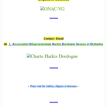
*******
Contact Email
de
L'
A
ssociation
D
épartementale
H
arkis
D
ordogne
V
euves et
O
rphelins
*******
-
-
Pour voir les vidéos, cliquez ci-dessous
*******