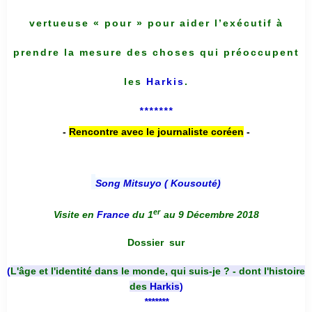
vertueuse « pour » pour aider l’exécutif à
prendre la mesure des choses qui préoccupent
les
Harkis
.
*******
-
Rencontre avec le journaliste coréen
-
Song Mitsuyo ( Kousouté
)
er
Visite en
France
du 1
au 9 Décembre 2018
Dossier
sur
(
L'âge et l'identité dans le monde, qui suis-je ? - dont l'histoire
des
Harkis
)
*******