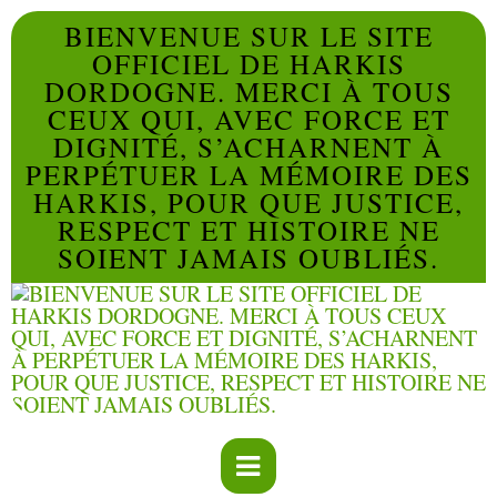
BIENVENUE SUR LE SITE
OFFICIEL DE HARKIS
DORDOGNE. MERCI À TOUS
CEUX QUI, AVEC FORCE ET
DIGNITÉ, S’ACHARNENT À
PERPÉTUER LA MÉMOIRE DES
HARKIS, POUR QUE JUSTICE,
RESPECT ET HISTOIRE NE
SOIENT JAMAIS OUBLIÉS.