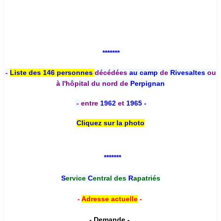
*******
-
Liste des 146 personnes
décédées
au camp
de
Rivesaltes
ou
à l'hôpital du nord de
Perpignan
-
entre
1962
et
1965 -
Cliquez sur la photo
*******
S
ervice
C
entral des
R
apatriés
-
Adresse actuelle
-
- Demande -