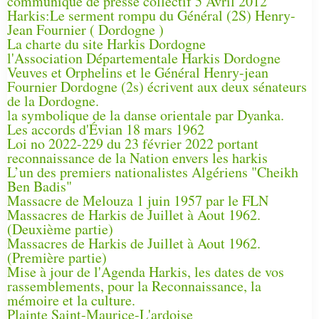
communiqué de presse collectif 5 Avril 2012
Harkis:Le serment rompu du Général (2S) Henry-
Jean Fournier ( Dordogne )
La charte du site Harkis Dordogne
l'Association Départementale Harkis Dordogne
Veuves et Orphelins et le Général Henry-jean
Fournier Dordogne (2s) écrivent aux deux sénateurs
de la Dordogne.
la symbolique de la danse orientale par Dyanka.
Les accords d'Évian 18 mars 1962
Loi no 2022-229 du 23 février 2022 portant
reconnaissance de la Nation envers les harkis
L’un des premiers nationalistes Algériens "Cheikh
Ben Badis"
Massacre de Melouza 1 juin 1957 par le FLN
Massacres de Harkis de Juillet à Aout 1962.
(Deuxième partie)
Massacres de Harkis de Juillet à Aout 1962.
(Première partie)
Mise à jour de l'Agenda Harkis, les dates de vos
rassemblements, pour la Reconnaissance, la
mémoire et la culture.
Plainte Saint-Maurice-L'ardoise