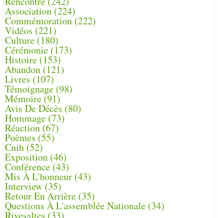
Rencontre
(242)
Association
(224)
Commémoration
(222)
Vidéos
(221)
Culture
(180)
Cérémonie
(173)
Histoire
(153)
Abandon
(121)
Livres
(107)
Témoignage
(98)
Mémoire
(91)
Avis De Décès
(80)
Hommage
(73)
Réaction
(67)
Poèmes
(55)
Cnih
(52)
Exposition
(46)
Conférence
(43)
Mis À L'honneur
(43)
Interview
(35)
Retour En Arrière
(35)
Questions À L'assemblée Nationale
(34)
Rivesaltes
(33)