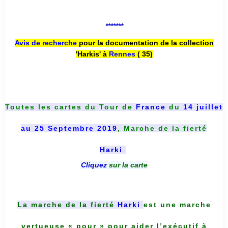
*******
Avis de recherche
pour la documentation de la collection
'Harkis' à
Rennes
( 35)
Toutes les cartes du
Tour de
France
du
14 juillet
au 25 Septembre 2019
, Marche de la fierté
Harki
.
Cliquez
sur la carte
La marche de la fierté
Harki
est une marche
vertueuse « pour » pour aider l’exécutif à