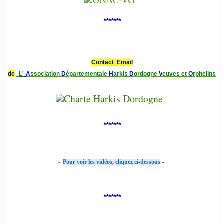
*******
Contact Email
de
L'
A
ssociation
D
épartementale
H
arkis
D
ordogne
V
euves et
O
rphelins
*******
-
-
Pour voir les vidéos, cliquez ci-dessous
*******