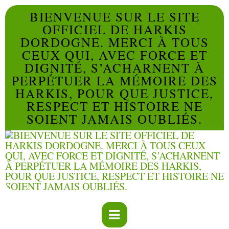
BIENVENUE SUR LE SITE
OFFICIEL DE HARKIS
DORDOGNE. MERCI À TOUS
CEUX QUI, AVEC FORCE ET
DIGNITÉ, S’ACHARNENT À
PERPÉTUER LA MÉMOIRE DES
HARKIS, POUR QUE JUSTICE,
RESPECT ET HISTOIRE NE
SOIENT JAMAIS OUBLIÉS.