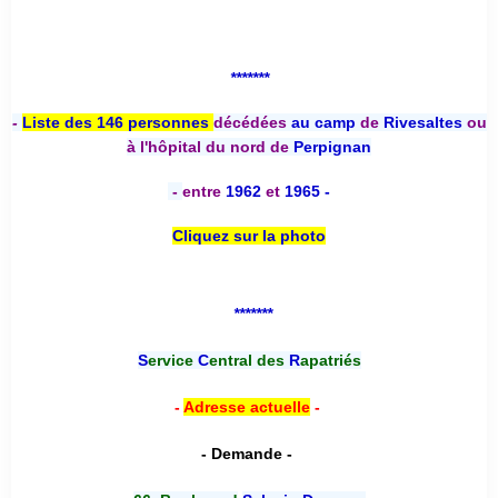
*******
-
Liste des 146 personnes
décédées
au camp
de
Rivesaltes
ou
à l'hôpital du nord de
Perpignan
-
entre
1962
et
1965 -
Cliquez sur la photo
*******
S
ervice
C
entral des
R
apatriés
-
Adresse actuelle
-
- Demande -