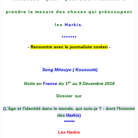
prendre la mesure des choses qui préoccupent
les
Harkis
.
*******
-
Rencontre avec le journaliste coréen
-
Song Mitsuyo ( Kousouté
)
er
Visite en
France
du 1
au 9 Décembre 2018
Dossier
sur
(
L'âge et l'identité dans le monde, qui suis-je ? - dont l'histoire
des
Harkis
)
*******
Les Harkis