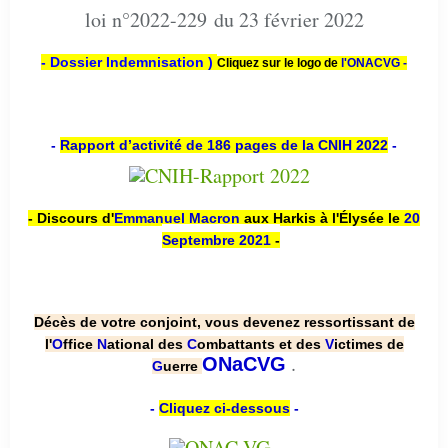
loi n°2022-229 du 23 février 2022
- Dossier Indemnisation )
Cliquez sur le logo de
l'ONACVG -
-
Rapport d’activité de 186 pages de la CNIH 2022
-
- Discours d'
Emmanuel Macron
aux Harkis à l'Élysée le
20
Septembre 2021
-
Décès de votre conjoint, vous devenez ressortissant de
l'
O
ffice
N
ational des
C
ombattants et des
V
ictimes de
.
ONaCVG
G
uerre
-
Cliquez ci-dessous
-