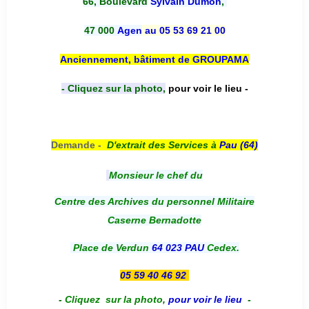
66, Boulevard
Sylvain Dumon
,
47 000
Agen
au 05 53 69 21 00
Anciennement, bâtiment de GROUPAMA
- Cliquez sur la photo,
pour voir le lieu -
Demande -
D'e
xtrait des Services à
Pau (64)
Monsieur le chef du
Centre des Archives du personnel Militaire
Caserne Bernadotte
Place de Verdun
64 023 PAU
Cedex.
05 59 40 46 92
-
Cliquez sur la photo
,
pour voir le lieu
-