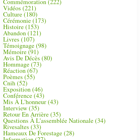
Commémoration
(222)
Vidéos
(221)
Culture
(180)
Cérémonie
(173)
Histoire
(153)
Abandon
(121)
Livres
(107)
Témoignage
(98)
Mémoire
(91)
Avis De Décès
(80)
Hommage
(73)
Réaction
(67)
Poèmes
(55)
Cnih
(52)
Exposition
(46)
Conférence
(43)
Mis À L'honneur
(43)
Interview
(35)
Retour En Arrière
(35)
Questions À L'assemblée Nationale
(34)
Rivesaltes
(33)
Hameaux De Forestage
(28)
Information
(27)