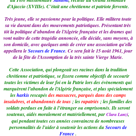
du Père missionnaire
Santoni
, recteur du Grand séminaire
d’Ajaccio (XVIIIe). C’était une chrétienne et patriote fervente.
Très jeune, elle se passionne pour la politique. Elle militera toute
sa vie durant dans des mouvements patriotiques. Présentant très
tôt la politique d’abandon de l’Algérie française et les drames qui
vont naître de cette tragédie annoncée, elle décide, sans moyens, à
son domicile, avec quelques amis de créer une association qu’elle
appellera le
Secours de France
. Ce sera fait le 15 août 1961, jour
de la fête de l’Assomption de la très sainte Vierge Marie.
Cette Association, qui plongeait ses racines dans la tradition
chrétienne et patriotique, se fixera comme objectifs de secourir
toutes les victimes de leur foi en la Patrie lors des évènements qui
marquèrent l’abandon de l’Algérie française, et plus spécialement
les
harkis
rescapés
des massacres
,
parqués dans des camps
insalubres, et abandonnés de tous
; les
rapatriés
; les familles des
soldats perdues en fuite à l’étranger ou emprisonnés. Ils seront
soutenus, aidés moralement et matériellement, par
,
Clara Lanzi
qui pendant toutes ces années convaincra de nombreuses
personnalités de l’aider à soutenir les actions du
Secours de
France
.