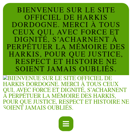
BIENVENUE SUR LE SITE
OFFICIEL DE HARKIS
DORDOGNE. MERCI À TOUS
CEUX QUI, AVEC FORCE ET
DIGNITÉ, S’ACHARNENT À
PERPÉTUER LA MÉMOIRE DES
HARKIS, POUR QUE JUSTICE,
RESPECT ET HISTOIRE NE
SOIENT JAMAIS OUBLIÉS.