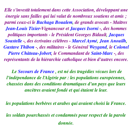
Elle s’investit totalement dans cette Association, développant une
énergie sans failles qui lui valut de nombreux soutiens et amis ;
parmi ceux-ci le
Bachaga Boualem
,
de grands avocats - Maîtres
Jean-Louis Tixier
-Vignancour et
Jacques Isorni
-, des hommes
politiques importants - le Président
Georges Bidault
,
Jacques
Soustelle
-, des écrivains célèbres -
Marcel Aymé
,
Jean Anouilh
,
Gustave Thibon
-, des militaires - le
Général
Weygand
,
le
Colonel
Pierre Château-Jobert
, le Commandant
de
Saint
-Marc
-, des
représentants de la hiérarchie catholique et bien d’autres encore.
Le
Secours de France
, est né des tragédies vécues lors de
l’indépendance de l’Algérie par : les populations européennes,
chassées dans des conditions dramatiques d’un pays que leurs
ancêtres avaient fondé et qui étaient le leur.
les populations berbères et arabes qui avaient choisi la France.
les soldats pourchassés et condamnés pour respect de la parole
donnée.