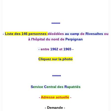
*******
-
Liste des 146 personnes
décédées
au camp
de
Rivesaltes
ou
à l'hôpital du nord de
Perpignan
-
entre
1962
et
1965 -
Cliquez sur la photo
*******
S
ervice
C
entral des
R
apatriés
-
Adresse actuelle
-
- Demande -