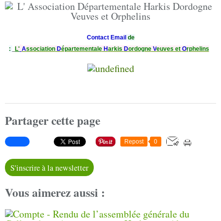
Contact Email
de
:
L'
A
ssociation
D
épartementale
H
arkis
D
ordogne
V
euves et
O
rphelins
Partager cette page
Repost
0
S'inscrire à la newsletter
Vous aimerez aussi :