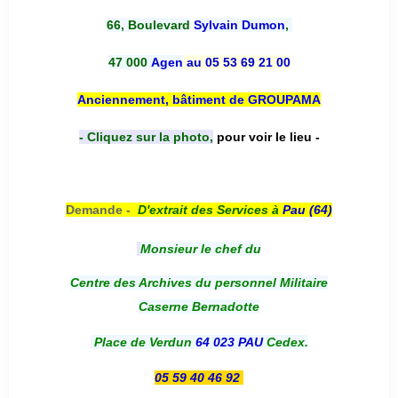
66, Boulevard
Sylvain Dumon
,
47 000
Agen
au 05 53 69 21 00
Anciennement, bâtiment de GROUPAMA
- Cliquez sur la photo,
pour voir le lieu -
Demande -
D'e
xtrait des Services à
Pau (64)
Monsieur le chef du
Centre des Archives du personnel Militaire
Caserne Bernadotte
Place de Verdun
64 023 PAU
Cedex.
05 59 40 46 92