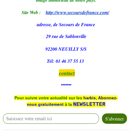
image immortelle de notre pays.
Site Web :
http://www.secoursdefrance.com/
adresse, de
Secours de France
29 rue de Sablonville
92200 NEUILLY S/S
Tél: 01 46 37 55 13
contact
*******
Pour suivre votre actualité sur les
harkis
,
Abonnez-
NEWSLETTER
vous
gratuitement
à la