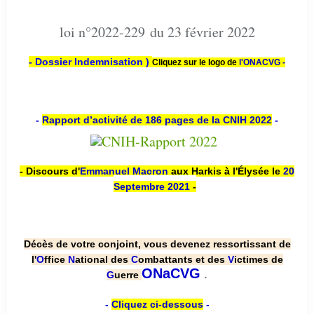
loi n°2022-229 du 23 février 2022
- Dossier Indemnisation )
Cliquez sur le logo de
l'ONACVG -
-
Rapport d’activité de 186 pages de la CNIH 2022
-
- Discours d'
Emmanuel Macron
aux Harkis à l'Élysée le
20
Septembre 2021
-
Décès de votre conjoint, vous devenez ressortissant de
l'
O
ffice
N
ational des
C
ombattants et des
V
ictimes de
.
ONaCVG
G
uerre
-
Cliquez ci-dessous
-