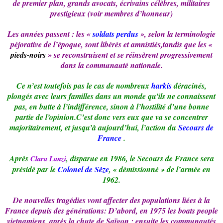
de premier plan, grands avocats, écrivains célèbres, militaires
prestigieux (voir membres d’honneur)
Les années passent : les «
soldats perdus
», selon la terminologie
péjorative de l’époque, sont libérés et amnistiés,tandis que les «
pieds-noirs
» se reconstruisent et se réinsèrent progressivement
dans la communauté nationale.
Ce n’est toutefois pas le cas de nombreux
harkis
déracinés,
plongés avec leurs familles dans un monde qu’ils ne
connaissent
pas, en butte à l’indifférence, sinon à l’hostilité d’une bonne
partie de l’opinion.C’est donc vers eux que va se concentrer
majoritairement, et jusqu’à aujourd’hui, l’action du
Secours de
France
.
Après
, disparue en 1986, le Secours de France sera
Clara Lanzi
présidé par le
Colonel de Sèze
, « démissionné » de l’armée en
1962.
De nouvelles tragédies vont affecter des populations liées à la
France depuis des générations: D’abord, en 1975 les boats people
vietnamiens, après la chute de Saïgon ; ensuite les communautés