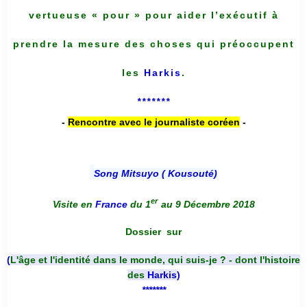
vertueuse « pour » pour aider l’exécutif à
prendre la mesure des choses qui préoccupent
les
Harkis
.
*******
-
Rencontre avec le journaliste coréen
-
Song Mitsuyo ( Kousouté
)
er
Visite en
France
du 1
au 9 Décembre 2018
Dossier
sur
(
L'âge et l'identité dans le monde, qui suis-je ? - dont l'histoire
des
Harkis
)
*******