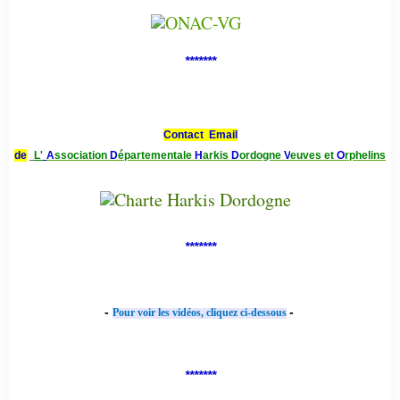
*******
Contact Email
de
L'
A
ssociation
D
épartementale
H
arkis
D
ordogne
V
euves et
O
rphelins
*******
-
-
Pour voir les vidéos, cliquez ci-dessous
*******