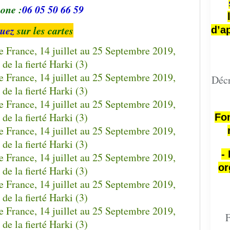
one :
06 05 50 66 59
quez
sur les cartes
d’a
Décr
Fon
-
or
F