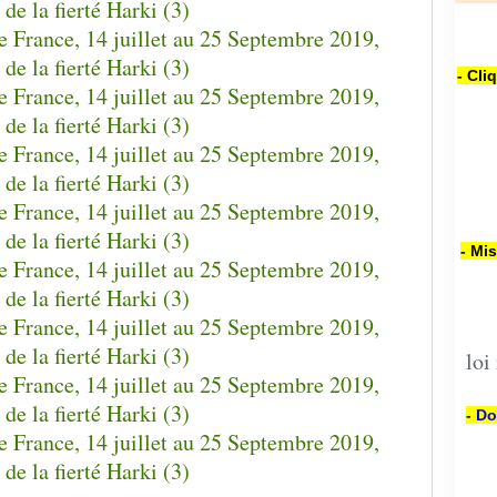
- Cli
- Mi
loi
- Do