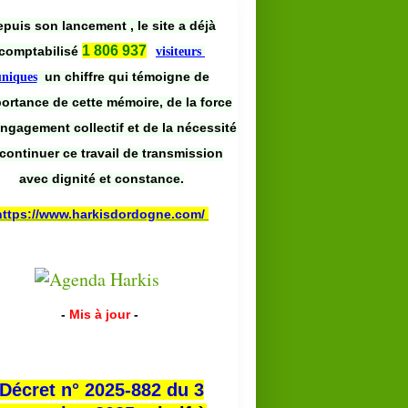
puis son lancement , le site a déjà
1 806 937
comptabilisé
visiteurs
un chiffre qui témoigne de
uniques
portance de cette mémoire, de la force
engagement collectif et de la nécessité
continuer ce travail de transmission
avec dignité et constance.
https://www.harkisdordogne.com/
-
Mis à jour
-
Décret n° 2025-882 du 3