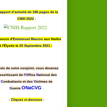
apport d’activité de 186 pages de la
CNIH 2022
-
scours d'
Emmanuel Macron
aux Harkis
à l'Élysée le
20 Septembre 2021
-
cès de votre conjoint, vous devenez
ssortissant de l'
O
ffice
N
ational des
C
ombattants et des
V
ictimes de
.
ONaCVG
G
uerre
-
Cliquez ci-dessous
-