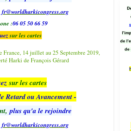
De
:
fr@worldharkicongress.org
one :
06 05 50 66 59
l’im
quez
sur les cartes
de l’
de 
uez
sur les cartes
 de Retard ou Avancement -
nt,
plus qu'a le rejoindre
:
fr@worldharkicongress.org