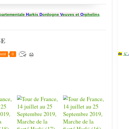
partementale
H
arkis
D
ordogne
V
euves et
O
rphelin
s
GE
de
L'
post
0