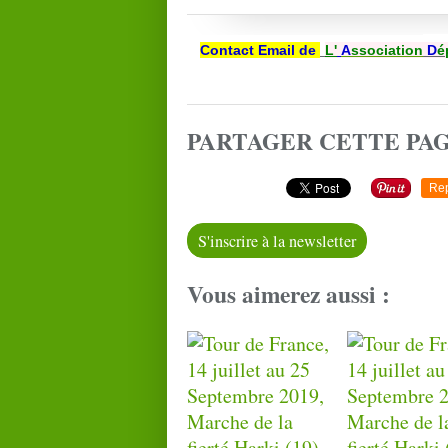
Contact Email de
L'
A
ssociation
D
é
PARTAGER CETTE PA
Re
S'inscrire à la newsletter
Vous aimerez aussi :