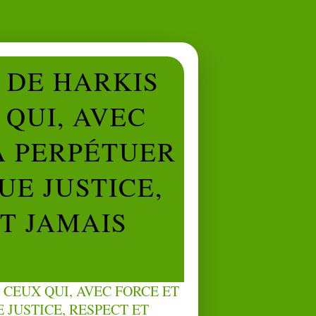
L DE HARKIS
QUI, AVEC
À PERPÉTUER
UE JUSTICE,
NT JAMAIS