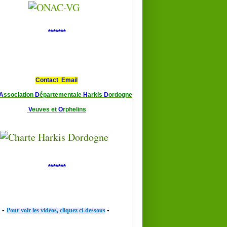
*******
Contact Email
A
ssociation
D
épartementale
H
arkis
D
ordogne
V
euves et
O
rphelins
*******
-
-
Pour voir les vidéos, cliquez ci-dessous