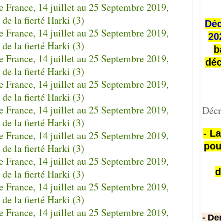
Déc
20
b
déc
Décr
- L
pou
d
- De