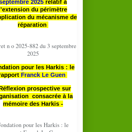
septembre 2025
relatif à
l’extension du périmètre
pplication du mécanisme de
réparation
et n o 2025-882 du 3 septembre
2025
dation pour les Harkis : le
rapport
Franck Le Guen
 Réflexion prospective sur
ganisation consacrée à la
mémoire des Harkis -
ondation pour les Harkis : le