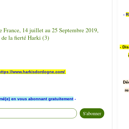
-
R
- Di
https://www.harkisdordogne.com/
Dé
re
rmé(e) en vous abonnant gratuitement
-