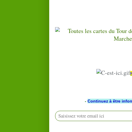
-
Continuez à être info