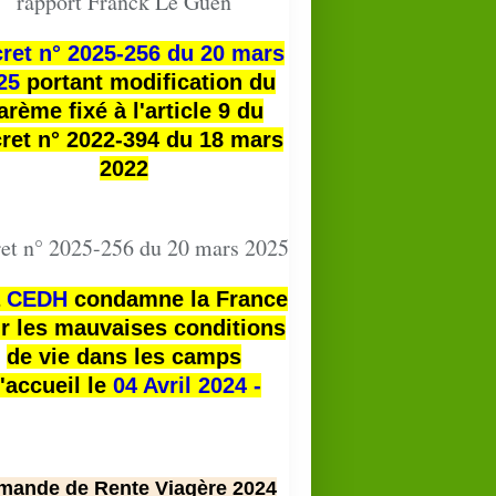
rapport Franck Le Guen
ret n° 2025-256 du 20 mars
25
portant modification du
arème fixé à l'article 9 du
ret n° 2022-394 du 18 mars
2022
et n° 2025-256 du 20 mars 2025
a
CEDH
condamne la France
r les mauvaises conditions
de vie dans les camps
'accueil le
04 Avril 2024 -
mande de Rente Viagère 2024