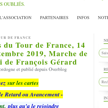
L'ASSOCIATION
PARTENAIRES
INFOS
NOT
OUR DE FRANCE
N
es du Tour de France, 14
ptembre 2019, Marche de
ki de François Gérard
ordogne et publié depuis Overblog
R
uez
sur les cartes
 de Retard ou Avancement -
I
nt,
plus qu'a le rejoindre