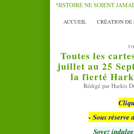
ACCUEIL
CRÉATION DE 
T
Toutes les cart
juillet au 25 Se
la fierté Har
Rédigé par Harkis D
Cliq
- Sous réserve
Soyez indulge