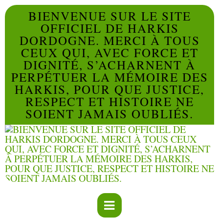
BIENVENUE SUR LE SITE
OFFICIEL DE HARKIS
DORDOGNE. MERCI À TOUS
CEUX QUI, AVEC FORCE ET
DIGNITÉ, S’ACHARNENT À
PERPÉTUER LA MÉMOIRE DES
HARKIS, POUR QUE JUSTICE,
RESPECT ET HISTOIRE NE
SOIENT JAMAIS OUBLIÉS.