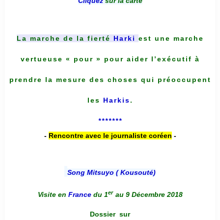
Cliquez
sur la carte
La marche de la fierté
Harki
est une marche
vertueuse « pour » pour aider l’exécutif à
prendre la mesure des choses qui préoccupent
les
Harkis
.
*******
-
Rencontre avec le journaliste coréen
-
Song Mitsuyo ( Kousouté
)
er
Visite en
France
du 1
au 9 Décembre 2018
Dossier
sur