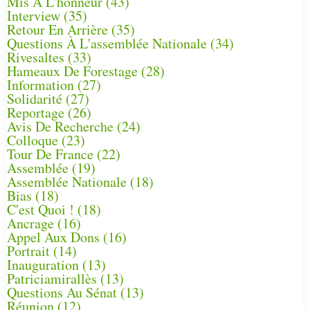
Mis À L'honneur
(43)
Interview
(35)
Retour En Arrière
(35)
Questions À L'assemblée Nationale
(34)
Rivesaltes
(33)
Hameaux De Forestage
(28)
Information
(27)
Solidarité
(27)
Reportage
(26)
Avis De Recherche
(24)
Colloque
(23)
Tour De France
(22)
Assemblée
(19)
Assemblée Nationale
(18)
Bias
(18)
C'est Quoi !
(18)
Ancrage
(16)
Appel Aux Dons
(16)
Portrait
(14)
Inauguration
(13)
Patriciamirallès
(13)
Questions Au Sénat
(13)
Réunion
(12)