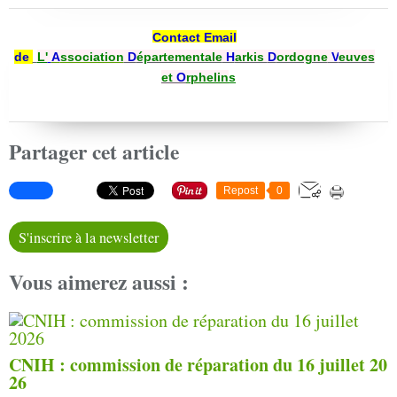
Contact Email
de
L'
A
ssociation
D
épartementale
H
arkis
D
ordogne
V
euves
et
O
rphelin
s
Partager cet article
Repost
0
S'inscrire à la newsletter
Vous aimerez aussi :
CNIH : commission de réparation du 16 juillet 20
26