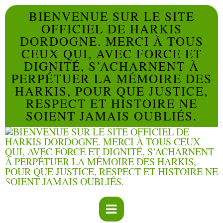
BIENVENUE SUR LE SITE
OFFICIEL DE HARKIS
DORDOGNE. MERCI À TOUS
CEUX QUI, AVEC FORCE ET
DIGNITÉ, S’ACHARNENT À
PERPÉTUER LA MÉMOIRE DES
HARKIS, POUR QUE JUSTICE,
RESPECT ET HISTOIRE NE
SOIENT JAMAIS OUBLIÉS.