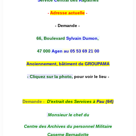
S
ervice
C
entral des
R
apatriés
-
Adresse actuelle
-
- Demande -
66, Boulevard
Sylvain Dumon
,
47 000
Agen
au 05 53 69 21 00
Anciennement, bâtiment de GROUPAMA
- Cliquez sur la photo,
pour voir le lieu -
Demande -
D'e
xtrait des Services à
Pau (64)
Monsieur le chef du
Centre des Archives du personnel Militaire
Caserne Bernadotte