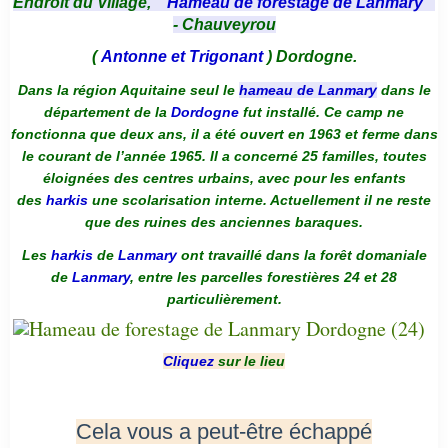
Endroit du Village, "
Hameau de forestage de Lanmary
"
- Chauveyrou
(
Antonne et Trigonant
) Dordogne.
Dans la région Aquitaine seul le
hameau de Lanmary
dans le
département de la
Dordogne
fut installé. Ce camp ne
fonctionna que deux ans, il a été ouvert en 1963 et ferme dans
le courant de l’année 1965. Il a concerné 25 familles, toutes
éloignées des centres urbains, avec pour les enfants
des
harkis
une scolarisation interne. Actuellement il ne reste
que des ruines des anciennes baraques.
Les
harkis
de
Lanmary
ont travaillé dans la forêt domaniale
de
Lanmary
, entre les parcelles forestières 24 et 28
particulièrement.
Cliquez
sur le lieu
Cela vous a peut-être échappé