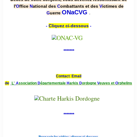
l'
O
ffice
N
ational des
C
ombattants et des
V
ictimes de
.
ONaCVG
G
uerre
-
Cliquez ci-dessous
-
*******
Contact Email
de
L'
A
ssociation
D
épartementale
H
arkis
D
ordogne
V
euves et
O
rphelins
*******
-
-