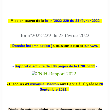
- Mise en œuvre de la
loi n
°2022-229
du 23 février 2022 -
loi n°2022-229 du 23 février 2022
- Dossier Indemnisation )
Cliquez sur le logo de
l'ONACVG -
-
Rapport d’activité de 186 pages de la CNIH 2022
-
- Discours d'
Emmanuel Macron
aux Harkis à l'Élysée le
20
Septembre 2021
-
Décès de votre conjoint, vous devenez ressortissant de