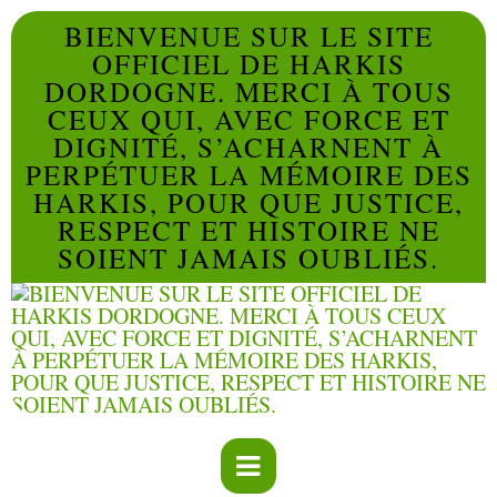
BIENVENUE SUR LE SITE
OFFICIEL DE HARKIS
DORDOGNE. MERCI À TOUS
CEUX QUI, AVEC FORCE ET
DIGNITÉ, S’ACHARNENT À
PERPÉTUER LA MÉMOIRE DES
HARKIS, POUR QUE JUSTICE,
RESPECT ET HISTOIRE NE
SOIENT JAMAIS OUBLIÉS.