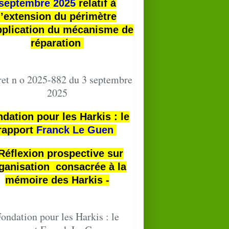
septembre 2025
relatif à
l’extension du périmètre
pplication du mécanisme de
réparation
et n o 2025-882 du 3 septembre
2025
dation pour les Harkis : le
rapport
Franck Le Guen
 Réflexion prospective sur
ganisation consacrée à la
mémoire des Harkis -
ondation pour les Harkis : le