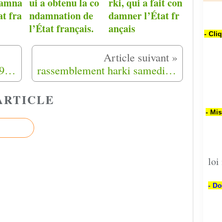
damna
ui a obtenu la co
rki, qui a fait con
at fra
ndamnation de
damner l’État fr
l’État français.
ançais
- Cli
Comémoration du 12 mai 1962 à Jouques (13)
rassemblement harki samedi 28 mai 2016 dans le nord et dans le sud
ARTICLE
- Mi
loi
- Do