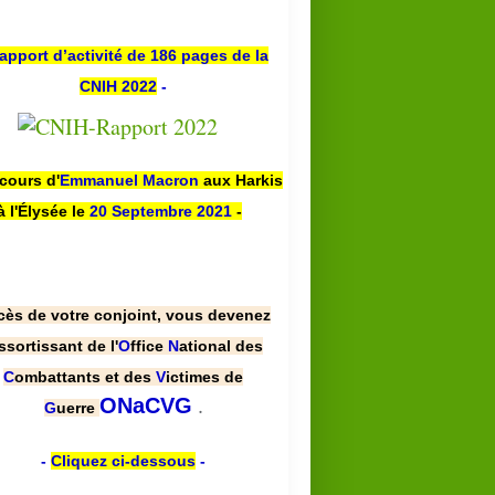
apport d’activité de 186 pages de la
CNIH 2022
-
scours d'
Emmanuel Macron
aux Harkis
à l'Élysée le
20 Septembre 2021
-
cès de votre conjoint, vous devenez
ssortissant de l'
O
ffice
N
ational des
C
ombattants et des
V
ictimes de
.
ONaCVG
G
uerre
-
Cliquez ci-dessous
-