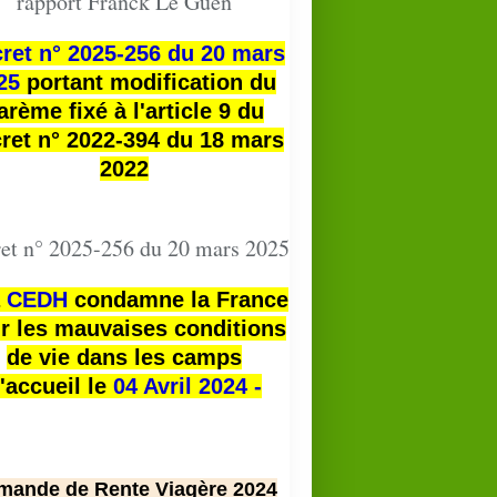
rapport Franck Le Guen
ret n° 2025-256 du 20 mars
25
portant modification du
arème fixé à l'article 9 du
ret n° 2022-394 du 18 mars
2022
et n° 2025-256 du 20 mars 2025
a
CEDH
condamne la France
r les mauvaises conditions
de vie dans les camps
'accueil le
04 Avril 2024 -
mande de Rente Viagère 2024