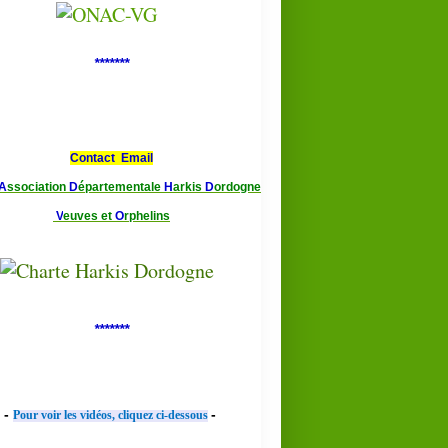
*******
Contact Email
A
ssociation
D
épartementale
H
arkis
D
ordogne
V
euves et
O
rphelins
*******
-
-
Pour voir les vidéos, cliquez ci-dessous