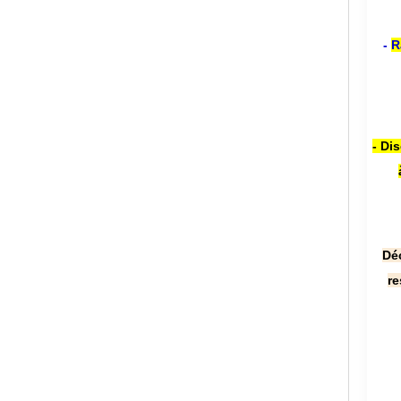
-
R
- Di
Dé
re