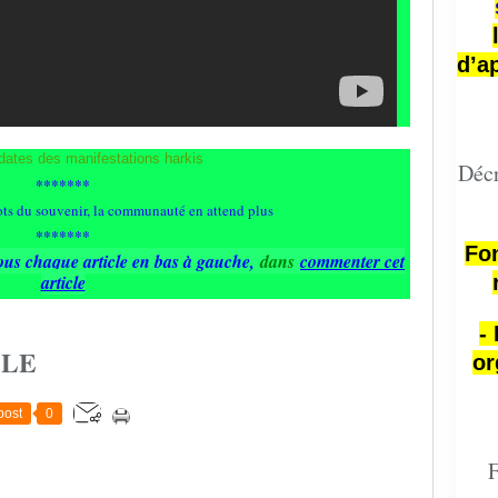
d’a
Décr
*******
*******
Fon
ous chaque article en bas à gauche
,
dans
commenter cet
article
-
CLE
or
post
0
F