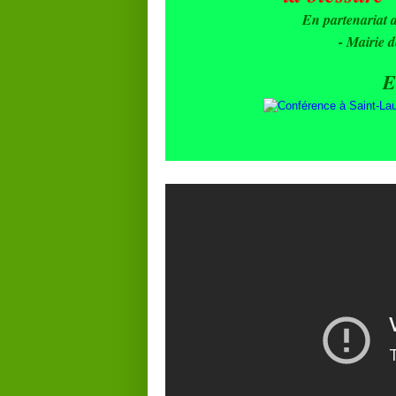
En partenariat a
- Mairie d
E