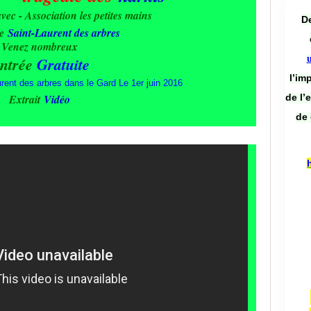
vec - Association les petites mains
De
e
Saint-Laurent des arbres
Venez nombreux
ntrée
Gratuite
l’im
de l’
Extrait
Vidéo
de 