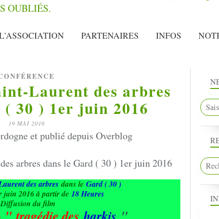
L'ASSOCIATION
PARTENAIRES
INFOS
NOT
CONFÉRENCE
N
int-Laurent des arbres
 ( 30 ) 1er juin 2016
19 MAI 2016
rdogne et publié depuis Overblog
R
Laurent des arbres
dans le
Gard ( 30 )
 juin 2016 à partir de
18 Heures
I
Diffusion du film
- " tragédie des
harkis
"