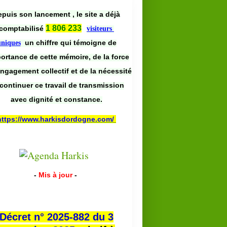
puis son lancement , le site a déjà
1 806 233
comptabilisé
visiteurs
un chiffre qui témoigne de
uniques
portance de cette mémoire, de la force
engagement collectif et de la nécessité
continuer ce travail de transmission
avec dignité et constance.
https://www.harkisdordogne.com/
-
Mis à jour
-
Décret n° 2025-882 du 3