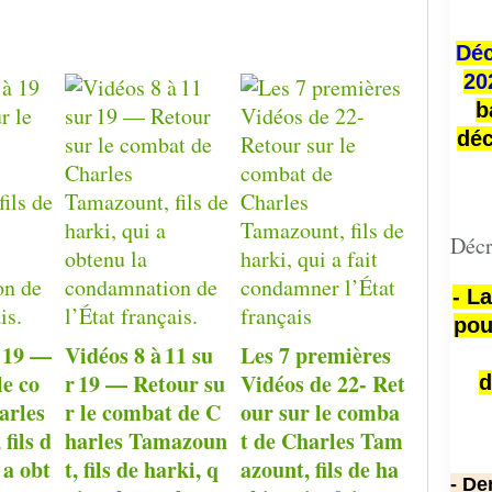
Déc
20
b
déc
Décr
- L
pou
à 19 —
Vidéos 8 à 11 su
Les 7 premières
le co
r 19 — Retour su
Vidéos de 22- Ret
d
arles
r le combat de C
our sur le comba
fils d
harles Tamazoun
t de Charles Tam
 a obt
t, fils de harki, q
azount, fils de ha
- De