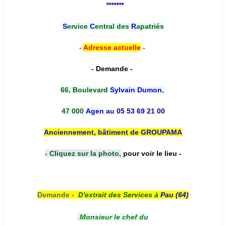
*******
S
ervice
C
entral des
R
apatriés
-
Adresse actuelle
-
- Demande -
66, Boulevard
Sylvain Dumon
,
47 000
Agen
au 05 53 69 21 00
Anciennement, bâtiment de GROUPAMA
- Cliquez sur la photo,
pour voir le lieu -
Demande -
D'e
xtrait des Services à
Pau (64)
Monsieur le chef du