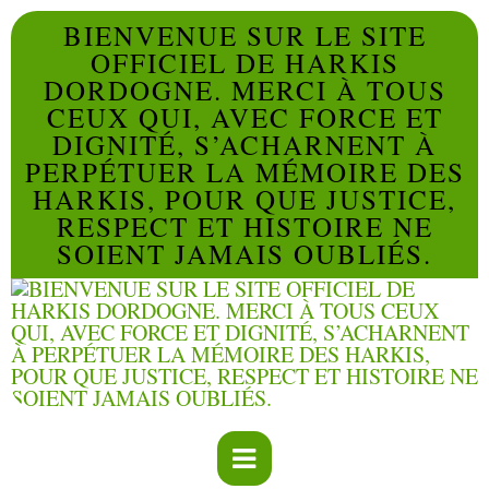
BIENVENUE SUR LE SITE
OFFICIEL DE HARKIS
DORDOGNE. MERCI À TOUS
CEUX QUI, AVEC FORCE ET
DIGNITÉ, S’ACHARNENT À
PERPÉTUER LA MÉMOIRE DES
HARKIS, POUR QUE JUSTICE,
RESPECT ET HISTOIRE NE
SOIENT JAMAIS OUBLIÉS.