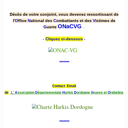
Décès de votre conjoint, vous devenez ressortissant de
l'
O
ffice
N
ational des
C
ombattants et des
V
ictimes de
.
ONaCVG
G
uerre
-
Cliquez ci-dessous
-
*******
Contact Email
de
L'
A
ssociation
D
épartementale
H
arkis
D
ordogne
V
euves et
O
rphelins
*******