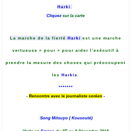
Harki
.
Cliquez
sur la carte
La marche de la fierté
Harki
est une marche
vertueuse « pour » pour aider l’exécutif à
prendre la mesure des choses qui préoccupent
les
Harkis
.
*******
-
Rencontre avec le journaliste coréen
-
Song Mitsuyo ( Kousouté
)
er