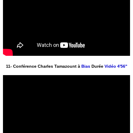
11- Conférence Charles Tamazount à
 Bias
 Durée 
Vidéo 4'56"