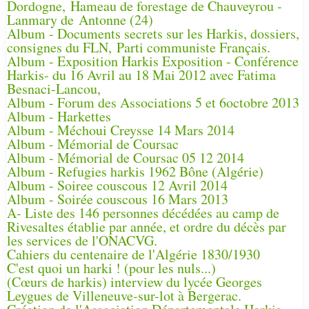
Dordogne, Hameau de forestage de Chauveyrou -
Lanmary de Antonne (24)
Album - Documents secrets sur les Harkis, dossiers,
consignes du FLN, Parti communiste Français.
Album - Exposition Harkis Exposition - Conférence
Harkis- du 16 Avril au 18 Mai 2012 avec Fatima
Besnaci-Lancou,
Album - Forum des Associations 5 et 6octobre 2013
Album - Harkettes
Album - Méchoui Creysse 14 Mars 2014
Album - Mémorial de Coursac
Album - Mémorial de Coursac 05 12 2014
Album - Refugies harkis 1962 Bône (Algérie)
Album - Soiree couscous 12 Avril 2014
Album - Soirée couscous 16 Mars 2013
A- Liste des 146 personnes décédées au camp de
Rivesaltes établie par année, et ordre du décès par
les services de l'ONACVG.
Cahiers du centenaire de l'Algérie 1830/1930
C'est quoi un harki ! (pour les nuls...)
(Cœurs de harkis) interview du lycée Georges
Leygues de Villeneuve-sur-lot à Bergerac.