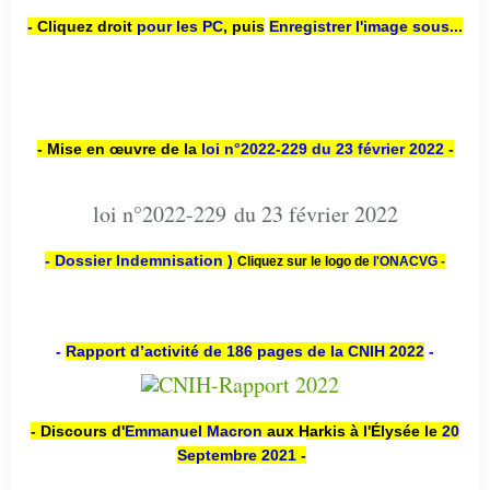
- Cliquez droit
pour les PC
,
puis
Enregistrer l'image sous...
- Mise en œuvre de la
loi n
°2022-229
du 23 février 2022 -
loi n°2022-229 du 23 février 2022
- Dossier Indemnisation )
Cliquez sur le logo de
l'ONACVG -
-
Rapport d’activité de 186 pages de la CNIH 2022
-
- Discours d'
Emmanuel Macron
aux Harkis à l'Élysée le
20
Septembre 2021
-