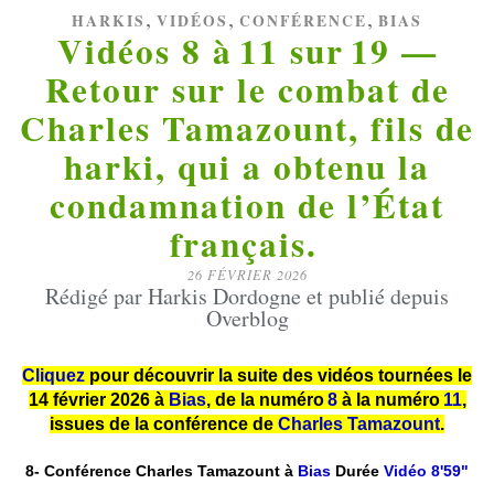
,
,
,
HARKIS
VIDÉOS
CONFÉRENCE
BIAS
Vidéos 8 à 11 sur 19 —
Retour sur le combat de
Charles Tamazount, fils de
harki, qui a obtenu la
condamnation de l’État
français.
26 FÉVRIER 2026
Rédigé par Harkis Dordogne et publié depuis
Overblog
Cliquez
pour découvrir la suite des vidéos tournées le
14 février 2026 à
Bias
, de la numéro
8
à la numéro
11
,
issues de la conférence de
Charles Tamazount
.
8-
Conférence Charles Tamazount à
 Bias
 Durée 
Vidéo 8'59"