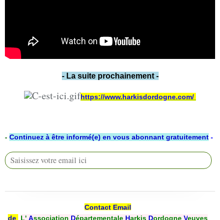
- La suite prochainement -
https://www.harkisdordogne.com/
-
Continuez à être informé(e) en vous abonnant gratuitement
-
Contact Email
de
L'
A
ssociation
D
épartementale
H
arkis
D
ordogne
V
euves