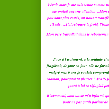
l’école mais je me suis sentie comme une
me prêtait aucune attention…Mon pè
pouvions plus restés, on nous a transf
l’Aude …J’ai retrouvé le froid, l’is
Mon père travaillait dans le reboisement
Face à l’isolement, a la solitude et 
fragilisait, de jour en jour, elle ne fais
malgré mes 6 ans je voulais comprendr
Maman, pourquoi tu pleures ? MAIS j
quant à lui se réfugiait pet
Récemment, mon oncle m’a informé qu’o
pour ne pas qu’ils parlent de