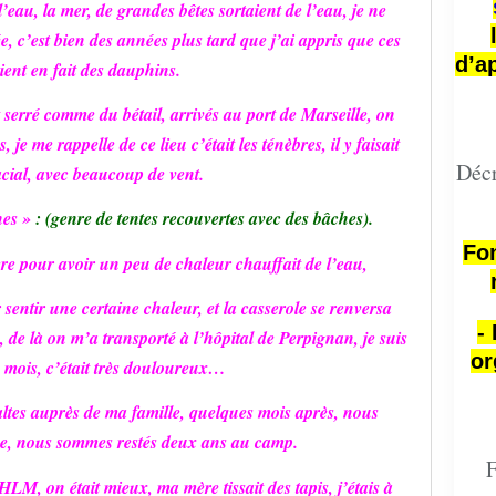
l’eau, la mer, de grandes bêtes sortaient de l’eau, je ne
e, c’est bien des années plus tard que j’ai appris que ces
d’a
aient en fait des dauphins.
 serré comme du bétail, arrivés au port de Marseille, on
je me rappelle de ce lieu c’était les ténèbres, il y faisait
Décr
acial, avec beaucoup de vent.
nes »
: (genre de tentes recouvertes avec des bâches).
Fon
ère pour avoir un peu de chaleur chauffait de l’eau,
entir une certaine chaleur, et la casserole se renversa
-
, de là on m’a transporté à l’hôpital de Perpignan, je suis
or
s mois, c’était très douloureux…
ltes auprès de ma famille, quelques mois après, nous
e, nous sommes restés deux ans au camp.
F
LM, on était mieux, ma mère tissait des tapis, j’étais à