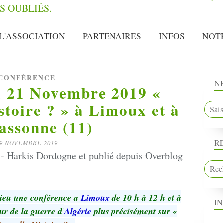
L'ASSOCIATION
PARTENAIRES
INFOS
NOT
CONFÉRENCE
N
u 21 Novembre 2019 «
stoire ? » à Limoux et à
assonne (11)
R
9 NOVEMBRE 2019
- Harkis Dordogne et publié depuis Overblog
lieu une conférence a
Limoux
de 10 h à 12 h et à
I
r de la guerre d’
Algérie
plus précisément sur «