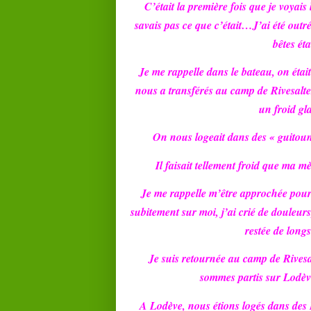
C’était la première fois que je voyais 
savais pas ce que c’était…J’ai été outré
bêtes ét
Je me rappelle dans le bateau, on était
nous a transférés au camp de Rivesaltes, 
un froid gl
On nous logeait dans des « guitou
Il faisait tellement froid que ma m
Je me rappelle m’être approchée pour s
subitement sur moi, j’ai crié de douleurs
restée de long
Je suis retournée au camp de Rivesa
sommes partis sur Lodèv
A Lodève, nous étions logés dans des H