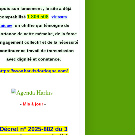
puis son lancement , le site a déjà
1 806 508
comptabilisé
visiteurs
un chiffre qui témoigne de
uniques
portance de cette mémoire, de la force
engagement collectif et de la nécessité
continuer ce travail de transmission
avec dignité et constance.
https://www.harkisdordogne.com/
-
Mis à jour
-
Décret n° 2025-882 du 3