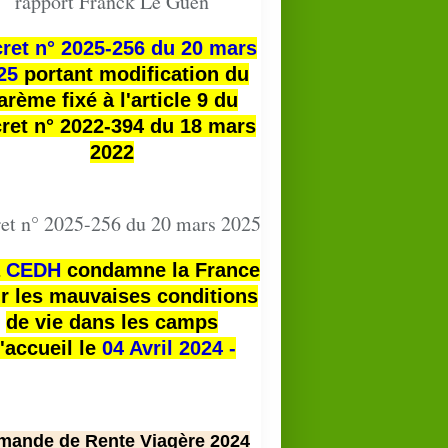
rapport Franck Le Guen
ret n° 2025-256 du 20 mars
25
portant modification du
arème fixé à l'article 9 du
ret n° 2022-394 du 18 mars
2022
et n° 2025-256 du 20 mars 2025
a
CEDH
condamne la France
r les mauvaises conditions
de vie dans les camps
'accueil le
04 Avril 2024 -
mande de Rente Viagère 2024