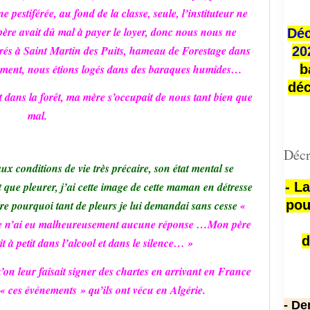
 pestiférée, au fond de la classe, seule, l’instituteur ne
re avait dû mal à payer le loyer, donc nous nous ne
Déc
érés à Saint Martin des Puits, hameau de Forestage dans
20
olement, nous étions logés dans des baraques humides…
b
déc
 dans la forêt, m
a mère s’occupait de nous tant bien que
mal.
Décr
aux conditions de vie très précaire, son état mental se
- L
ait que pleurer, j’ai cette image de cette maman en détresse
pou
e pourquoi tant de pleurs je lui demandai sans cesse
«
e n’ai eu malheureusement aucune réponse …Mon père
d
it à petit dans l’alcool et dans le silence… »
n leur faisait signer des chartes en arrivant en France
 « ces événements » qu’ils ont vécu en Algérie.
- De