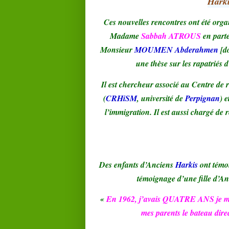
Harki
Ces nouvelles rencontres ont été organ
Madame
Sabbah ATROUS
en parte
Monsieur
MOUMEN Abderahmen
[do
une thèse sur les rapatriés d
Il est chercheur associé au Centre de 
(
CRHiSM
, université de
Perpignan
) 
l’immigration. Il est aussi chargé d
Des enfants d’Anciens
Harkis
ont témoi
témoignage d’une fille d’A
«
En 1962, j’avais QUATRE ANS je me so
mes parents le bateau dire