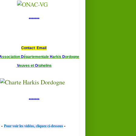
*******
Contact Email
A
ssociation
D
épartementale
H
arkis
D
ordogne
V
euves et
O
rphelins
*******
-
-
Pour voir les vidéos, cliquez ci-dessous