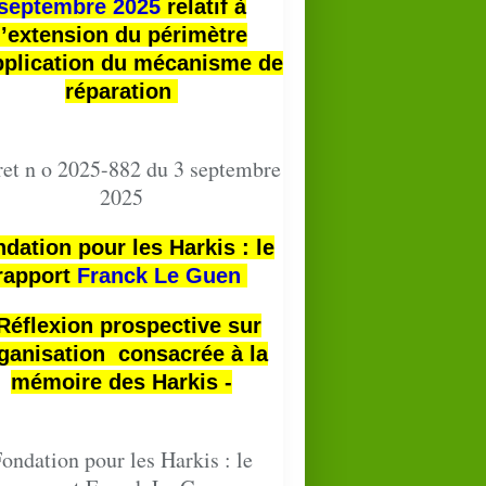
septembre 2025
relatif à
l’extension du périmètre
pplication du mécanisme de
réparation
et n o 2025-882 du 3 septembre
2025
dation pour les Harkis : le
rapport
Franck Le Guen
 Réflexion prospective sur
ganisation consacrée à la
mémoire des Harkis -
ondation pour les Harkis : le