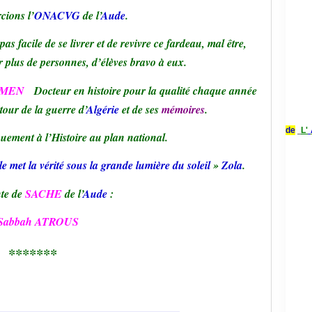
cions l’
ONACVG
de l’
Aude
.
as facile de se livrer et de revivre ce fardeau, mal être,
r plus de personnes, d’élèves bravo à eux.
UMEN
Docteur en histoire pour la qualité chaque année
our de la guerre d’
Algérie
et de ses
mémoires
.
de
L'
uement à l’Histoire au plan national.
le met la vérité sous la grande lumière du soleil
»
Zola
.
te de
SACHE
de l’
Aude
:
Sabbah ATROUS
*******