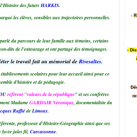
l’Histoire des futurs
HARKIS
.
-
R
rqué les élèves, sensibles aux trajectoires personnelles.
arlé du parcours de leur famille aux témoins, certains
non-dits de l’entourage et ont partagé des témoignages.
- Di
ter le travail fait au mémorial de
Rivesaltes
.
établissements scolaires pour leur accueil ainsi pour ce
emble d'histoire et de pédagogie.
Dé
OU
réfèrent "valeurs de la république
" et ses confrères
re
lement Madame
GARDAIR Véronique
, documentaliste du
cques Ruffié
de
Limoux
.
éférente, professeur d’Histoire-Géographie ainsi que ses
lycée jules fil,
Carcassonne
.