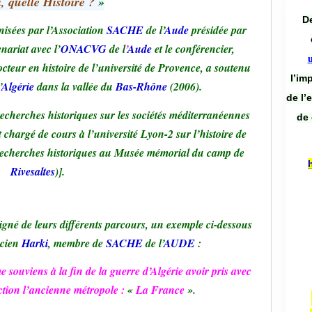
, quelle Histoire ?
»
De
isées par l’Association
SACHE
de l’
Aude
présidée par
nariat avec l’
ONACVG
de l
’
Aude
et le conférencier,
cteur en histoire de l’université de Provence, a soutenu
l’im
’
Algérie
dans la vallée du
Bas-Rhône
(2006).
de l’
recherches historiques sur les sociétés méditerranéennes
de 
et chargé de cours à l’université Lyon-2 sur l’histoire de
e recherches historiques au Musée mémorial du camp de
Rivesaltes
)].
gné de leurs différents parcours, un exemple ci-dessous
ncien
Harki
, membre de
SACHE
de l’
AUDE
:
uviens à la fin de la guerre d’Algérie avoir pris avec
ction l’ancienne métropole :
«
La France
».