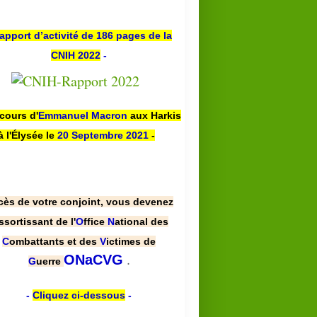
apport d’activité de 186 pages de la
CNIH 2022
-
scours d'
Emmanuel Macron
aux Harkis
à l'Élysée le
20 Septembre 2021
-
cès de votre conjoint, vous devenez
ssortissant de l'
O
ffice
N
ational des
C
ombattants et des
V
ictimes de
.
ONaCVG
G
uerre
-
Cliquez ci-dessous
-