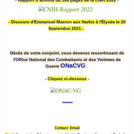
-
Rapport d’activité de 186 pages de la CNIH 2022
-
- Discours d'
Emmanuel Macron
aux Harkis à l'Élysée le
20
Septembre 2021
-
Décès de votre conjoint, vous devenez ressortissant de
l'
O
ffice
N
ational des
C
ombattants et des
V
ictimes de
.
ONaCVG
G
uerre
-
Cliquez ci-dessous
-
*******
Contact Email