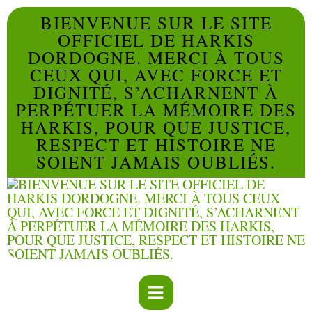
BIENVENUE SUR LE SITE
OFFICIEL DE HARKIS
DORDOGNE. MERCI À TOUS
CEUX QUI, AVEC FORCE ET
DIGNITÉ, S’ACHARNENT À
PERPÉTUER LA MÉMOIRE DES
HARKIS, POUR QUE JUSTICE,
RESPECT ET HISTOIRE NE
SOIENT JAMAIS OUBLIÉS.