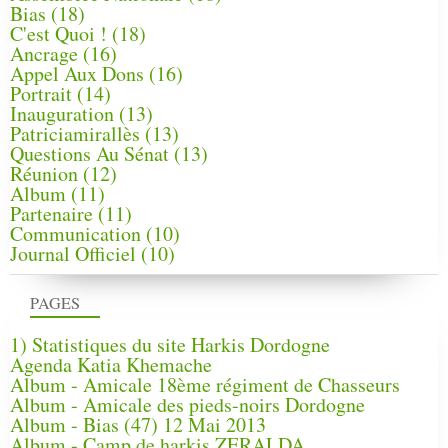
Bias
(18)
C'est Quoi !
(18)
Ancrage
(16)
Appel Aux Dons
(16)
Portrait
(14)
Inauguration
(13)
Patriciamirallès
(13)
Questions Au Sénat
(13)
Réunion
(12)
Album
(11)
Partenaire
(11)
Communication
(10)
Journal Officiel
(10)
PAGES
1) Statistiques du site Harkis Dordogne
Agenda Katia Khemache
Album - Amicale 18ème régiment de Chasseurs
Album - Amicale des pieds-noirs Dordogne
Album - Bias (47) 12 Mai 2013
Album - Camp de harkis ZERALDA