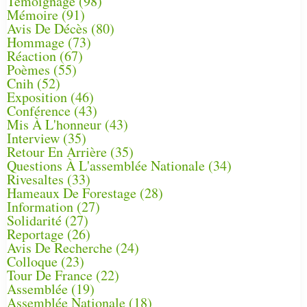
Témoignage
(98)
Mémoire
(91)
Avis De Décès
(80)
Hommage
(73)
Réaction
(67)
Poèmes
(55)
Cnih
(52)
Exposition
(46)
Conférence
(43)
Mis À L'honneur
(43)
Interview
(35)
Retour En Arrière
(35)
Questions À L'assemblée Nationale
(34)
Rivesaltes
(33)
Hameaux De Forestage
(28)
Information
(27)
Solidarité
(27)
Reportage
(26)
Avis De Recherche
(24)
Colloque
(23)
Tour De France
(22)
Assemblée
(19)
Assemblée Nationale
(18)