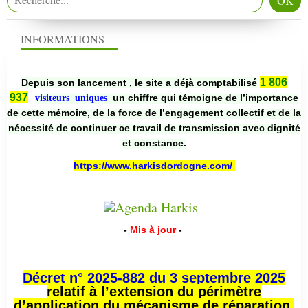
INFORMATIONS
1 806
Depuis son lancement , le site a déjà comptabilisé
937
un chiffre qui témoigne de l’importance
visiteurs uniques
de cette mémoire, de la force de l’engagement collectif et de la
nécessité de continuer ce travail de transmission avec dignité
et constance.
https://www.harkisdordogne.com/
-
Mis à jour
-
Décret n° 2025-882 du 3 septembre 2025
relatif à l’extension du périmètre
d’application du mécanisme de réparation