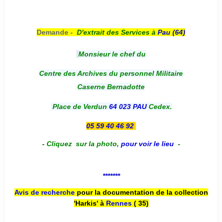
Demande -
D'e
xtrait des Services à
Pau (64)
Monsieur le chef du
Centre des Archives du personnel Militaire
Caserne Bernadotte
Place de Verdun
64 023 PAU
Cedex.
05 59 40 46 92
-
Cliquez sur la photo
,
pour voir le lieu
-
*******
Avis de recherche
pour la documentation de la collection
'Harkis' à
Rennes
( 35)