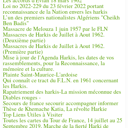
Les accords d'Évian 18 mars 1962
Loi no 2022-229 du 23 février 2022 portant
reconnaissance de la Nation envers les harkis
L’un des premiers nationalistes Algériens "Cheikh
Ben Badis"
Massacre de Melouza 1 juin 1957 par le FLN
Massacres de Harkis de Juillet à Aout 1962.
(Deuxième partie)
Massacres de Harkis de Juillet à Aout 1962.
(Première partie)
Mise à jour de l'Agenda Harkis, les dates de vos
rassemblements, pour la Reconnaissance, la
mémoire et la culture.
Plainte Saint-Maurice-L'ardoise
Qui connaît ce tract du F.L.N. en 1961 concernant
les Harkis.
Rapatriement des harkis-La mission méconnue des
Diables rouges -
Secours de france secourir accompagner informer
Thèse de Khemache Katia, La révolte Harkie
Top Liens Utiles à Visiter
Toutes les cartes du Tour de France, 14 juillet au 25
Septembre 2019, Marche de la fierté Harki de