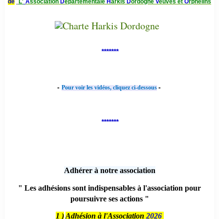
de
L'
A
ssociation
D
épartementale
H
arkis
D
ordogne
V
euves et
O
rphelins
*******
-
-
Pour voir les vidéos, cliquez ci-dessous
*******
Adhérer à notre association
" Les adhésions sont indispensables à l'association pour
poursuivre ses actions "
1 )
Adhésion à l'Association
2026