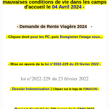
mauvaises conditions de vie dans les camps
d'accueil le
04 Avril 2024 -
- Demande de Rente Viagère 2024
-
- Cliquez droit
pour les PC
,
puis
Enregistrer l'image sous...
- Mise en œuvre de la
loi n
°2022-229
du 23 février 2022 -
loi n°2022-229 du 23 février 2022
- Dossier Indemnisation )
Cliquez sur le logo de
l'ONACVG -