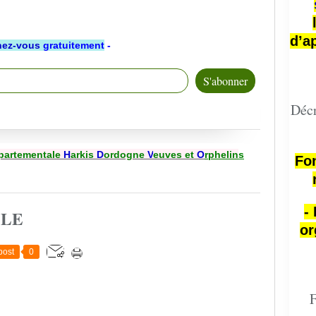
d’a
ez-vous
gratuitement
-
Décr
partementale
H
arkis
D
ordogne
V
euves et
O
rphelin
s
Fon
-
CLE
or
post
0
F