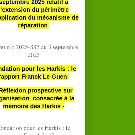
septembre 2025
relatif à
l’extension du périmètre
pplication du mécanisme de
réparation
et n o 2025-882 du 3 septembre
2025
dation pour les Harkis : le
rapport
Franck Le Guen
 Réflexion prospective sur
ganisation consacrée à la
mémoire des Harkis -
ondation pour les Harkis : le