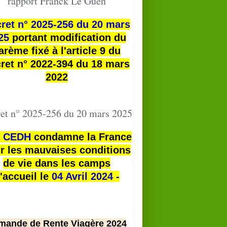
rapport Franck Le Guen
ret n° 2025-256 du 20 mars
25
portant modification du
arème fixé à l'article 9 du
ret n° 2022-394 du 18 mars
2022
et n° 2025-256 du 20 mars 2025
a
CEDH
condamne la France
r les mauvaises conditions
de vie dans les camps
'accueil le
04 Avril 2024 -
mande de Rente Viagère 2024