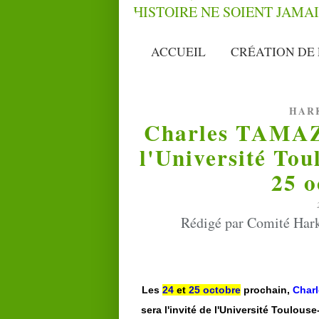
ACCUEIL
CRÉATION DE 
HAR
Charles TAMAZO
l'Université Tou
25 o
Rédigé par Comité Harki
Les
24
et
25 octobre
prochain,
Char
sera l'invité de l'Université Toulous