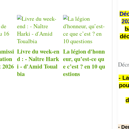
Déc
20
b
déc
missi
Livre du week-en
La légion d'honn
ation
d : - Naître Hark
eur, qu’est-ce qu
Décr
t 2026
i - d'Amid Toual
e c’est ? en 10 qu
bia
estions
- L
pou
d
- De