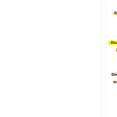
-
R
- Di
Dé
re