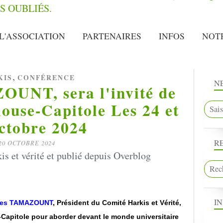
L'ASSOCIATION
PARTENAIRES
INFOS
NOT
,
KIS
CONFÉRENCE
N
UNT, sera l'invité de
louse-Capitole Les 24 et
ctobre 2024
R
20 OCTOBRE 2024
s et vérité et publié depuis Overblog
I
les TAMAZOUNT
, Président du Comité Harkis et Vérité,
e-Capitole pour aborder devant le monde universitaire