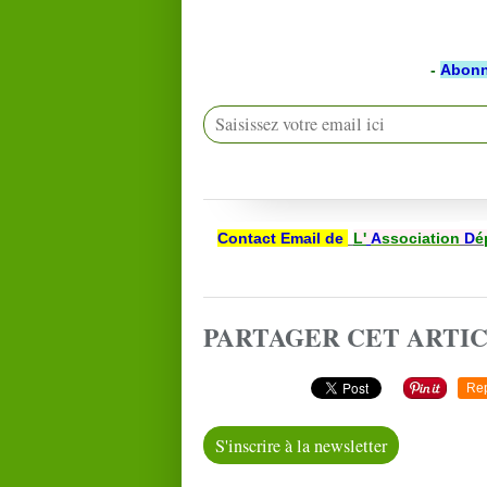
-
Abonn
Contact Email de
L'
A
ssociation
D
é
PARTAGER CET ARTI
Re
S'inscrire à la newsletter