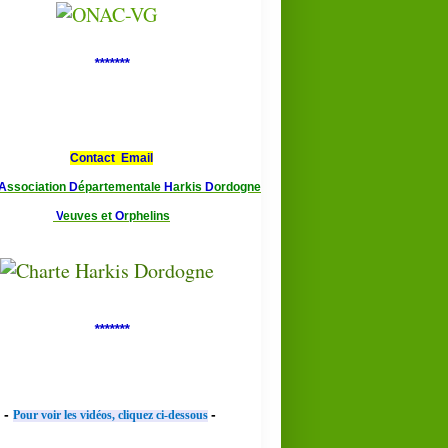
*******
Contact Email
A
ssociation
D
épartementale
H
arkis
D
ordogne
V
euves et
O
rphelins
*******
-
-
Pour voir les vidéos, cliquez ci-dessous