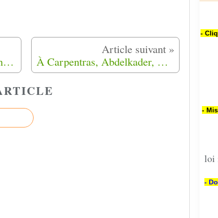
- Cli
Le livre du week-end ' Les hasards exagérés ' de Baya STREIFF
À Carpentras, Abdelkader, fils de Harki, se souvient des camps
ARTICLE
- Mi
loi
- Do