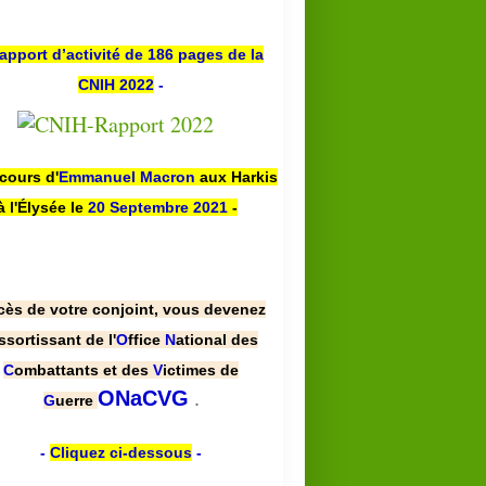
apport d’activité de 186 pages de la
CNIH 2022
-
scours d'
Emmanuel Macron
aux Harkis
à l'Élysée le
20 Septembre 2021
-
cès de votre conjoint, vous devenez
ssortissant de l'
O
ffice
N
ational des
C
ombattants et des
V
ictimes de
.
ONaCVG
G
uerre
-
Cliquez ci-dessous
-