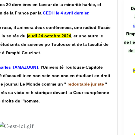
s 20 dernières en faveur de la minorité harkie, et
De
 de la France par la
CEDH le 4 avril dernier
.
 rose, il animera deux conférences, une radiodiffusée
l’im
 la soirée du
jeudi 24 octobre 2024
, et une autre
le
de l’
 étudiants de science po Toulouse et de la faculté de
de 
t à l'amphi Couzinet.
harles TAMAZOUNT
, l'Université Toulouse-Capitole
 d'accueillir en son sein son ancien étudiant en droit
ar le journal Le Monde comme un "
redoutable juriste
"
près sa victoire historique devant la Cour européenne
 droits de l'homme.