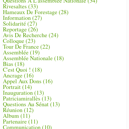
Questions À L'assemblée Nationale
(34)
Rivesaltes
(33)
Hameaux De Forestage
(28)
Information
(27)
Solidarité
(27)
Reportage
(26)
Avis De Recherche
(24)
Colloque
(23)
Tour De France
(22)
Assemblée
(19)
Assemblée Nationale
(18)
Bias
(18)
C'est Quoi !
(18)
Ancrage
(16)
Appel Aux Dons
(16)
Portrait
(14)
Inauguration
(13)
Patriciamirallès
(13)
Questions Au Sénat
(13)
Réunion
(12)
Album
(11)
Partenaire
(11)
Communication
(10)