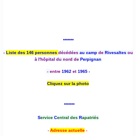
*******
-
Liste des 146 personnes
décédées
au camp
de
Rivesaltes
ou
à l'hôpital du nord de
Perpignan
-
entre
1962
et
1965 -
Cliquez sur la photo
*******
S
ervice
C
entral des
R
apatriés
-
Adresse actuelle
-