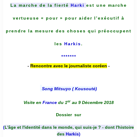
La marche de la fierté
Harki
est une marche
vertueuse « pour » pour aider l’exécutif à
prendre la mesure des choses qui préoccupent
les
Harkis
.
*******
-
Rencontre avec le journaliste coréen
-
Song Mitsuyo ( Kousouté
)
er
Visite en
France
du 1
au 9 Décembre 2018
Dossier
sur
(
L'âge et l'identité dans le monde, qui suis-je ? - dont l'histoire
des
Harkis
)