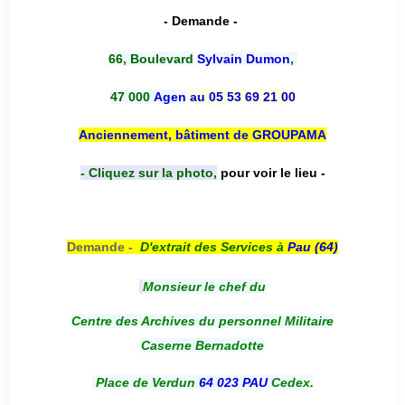
- Demande -
66, Boulevard
Sylvain Dumon
,
47 000
Agen
au 05 53 69 21 00
Anciennement, bâtiment de GROUPAMA
- Cliquez sur la photo,
pour voir le lieu -
Demande -
D'e
xtrait des Services à
Pau (64)
Monsieur le chef du
Centre des Archives du personnel Militaire
Caserne Bernadotte
Place de Verdun
64 023 PAU
Cedex.