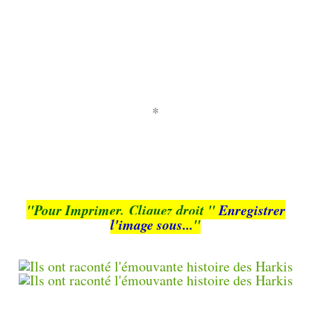
*
"Pour Imprimer, Cliquez droit "
Enregistrer
l'image sous...
"