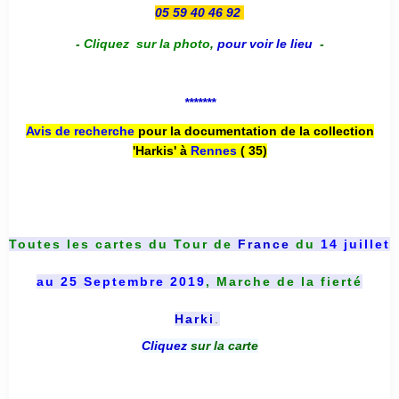
05 59 40 46 92
-
Cliquez sur la photo
,
pour voir le lieu
-
*******
Avis de recherche
pour la documentation de la collection
'Harkis' à
Rennes
( 35)
Toutes les cartes du
Tour de
France
du
14 juillet
au 25 Septembre 2019
, Marche de la fierté
Harki
.
Cliquez
sur la carte