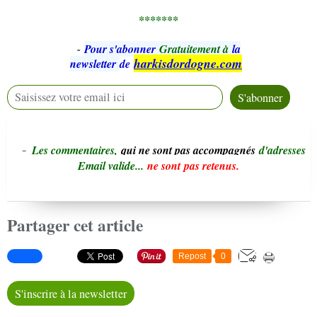
*******
-
Pour s'abonner
Gratuitement à
la
harkisdordogne.com
newsletter
de
-
L
e
s commentaires,
qui ne sont pas accompagnés
d'adresses
Email valide...
ne sont pas retenus.
Partager cet article
Repost
0
S'inscrire à la newsletter