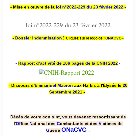
- Mise en œuvre de la
loi n
°2022-229
du 23 février 2022 -
loi n°2022-229 du 23 février 2022
- Dossier Indemnisation )
Cliquez sur le logo de
l'ONACVG -
-
Rapport d’activité de 186 pages de la CNIH 2022
-
- Discours d'
Emmanuel Macron
aux Harkis à l'Élysée le
20
Septembre 2021
-
Décès de votre conjoint, vous devenez ressortissant de
l'
O
ffice
N
ational des
C
ombattants et des
V
ictimes de
.
ONaCVG
G
uerre