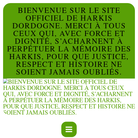
BIENVENUE SUR LE SITE
OFFICIEL DE HARKIS
DORDOGNE. MERCI À TOUS
CEUX QUI, AVEC FORCE ET
DIGNITÉ, S’ACHARNENT À
PERPÉTUER LA MÉMOIRE DES
HARKIS, POUR QUE JUSTICE,
RESPECT ET HISTOIRE NE
SOIENT JAMAIS OUBLIÉS.