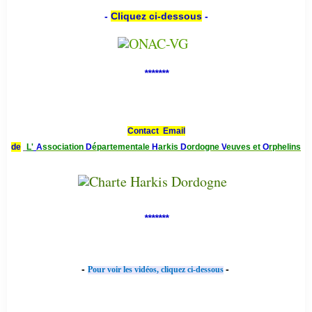
-
Cliquez ci-dessous
-
*******
Contact Email
de
L'
A
ssociation
D
épartementale
H
arkis
D
ordogne
V
euves et
O
rphelins
*******
-
-
Pour voir les vidéos, cliquez ci-dessous