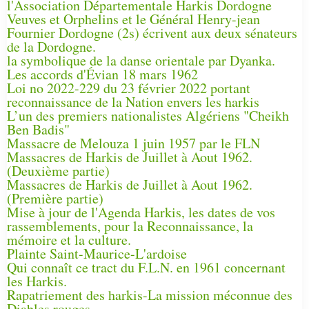
l'Association Départementale Harkis Dordogne
Veuves et Orphelins et le Général Henry-jean
Fournier Dordogne (2s) écrivent aux deux sénateurs
de la Dordogne.
la symbolique de la danse orientale par Dyanka.
Les accords d'Évian 18 mars 1962
Loi no 2022-229 du 23 février 2022 portant
reconnaissance de la Nation envers les harkis
L’un des premiers nationalistes Algériens "Cheikh
Ben Badis"
Massacre de Melouza 1 juin 1957 par le FLN
Massacres de Harkis de Juillet à Aout 1962.
(Deuxième partie)
Massacres de Harkis de Juillet à Aout 1962.
(Première partie)
Mise à jour de l'Agenda Harkis, les dates de vos
rassemblements, pour la Reconnaissance, la
mémoire et la culture.
Plainte Saint-Maurice-L'ardoise
Qui connaît ce tract du F.L.N. en 1961 concernant
les Harkis.
Rapatriement des harkis-La mission méconnue des
Diables rouges -