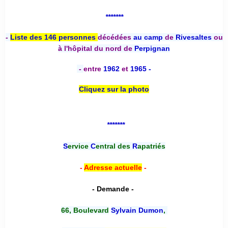
*******
-
Liste des 146 personnes
décédées
au camp
de
Rivesaltes
ou
à l'hôpital du nord de
Perpignan
-
entre
1962
et
1965 -
Cliquez sur la photo
*******
S
ervice
C
entral des
R
apatriés
-
Adresse actuelle
-
- Demande -
66, Boulevard
Sylvain Dumon
,