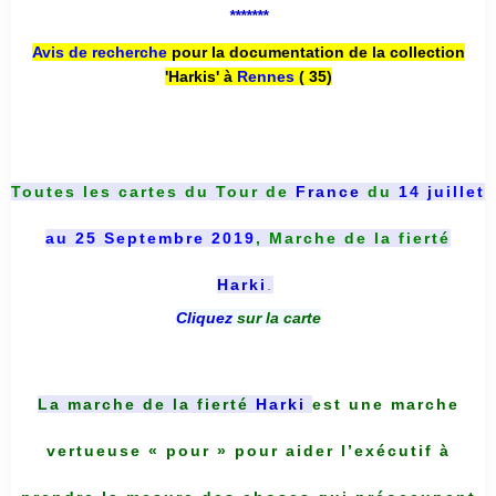
*******
Avis de recherche
pour la documentation de la collection
'Harkis' à
Rennes
( 35)
Toutes les cartes du
Tour de
France
du
14 juillet
au 25 Septembre 2019
, Marche de la fierté
Harki
.
Cliquez
sur la carte
La marche de la fierté
Harki
est une marche
vertueuse « pour » pour aider l’exécutif à