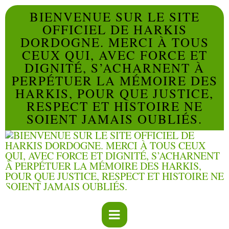
BIENVENUE SUR LE SITE
OFFICIEL DE HARKIS
DORDOGNE. MERCI À TOUS
CEUX QUI, AVEC FORCE ET
DIGNITÉ, S’ACHARNENT À
PERPÉTUER LA MÉMOIRE DES
HARKIS, POUR QUE JUSTICE,
RESPECT ET HISTOIRE NE
SOIENT JAMAIS OUBLIÉS.