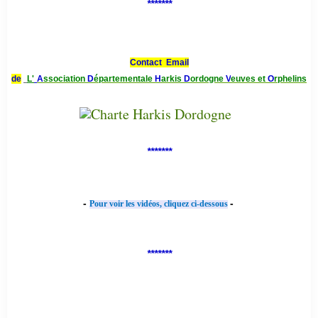
*******
Contact Email
de
L'
A
ssociation
D
épartementale
H
arkis
D
ordogne
V
euves et
O
rphelins
*******
-
-
Pour voir les vidéos, cliquez ci-dessous
*******