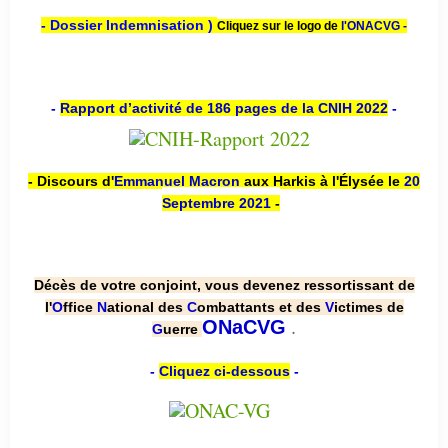
- Dossier Indemnisation )
Cliquez sur le logo de
l'ONACVG -
-
Rapport d’activité de 186 pages de la CNIH 2022
-
- Discours d'
Emmanuel Macron
aux Harkis à l'Élysée le
20
Septembre 2021
-
Décès de votre conjoint, vous devenez ressortissant de
l'
O
ffice
N
ational des
C
ombattants et des
V
ictimes de
.
ONaCVG
G
uerre
-
Cliquez ci-dessous
-