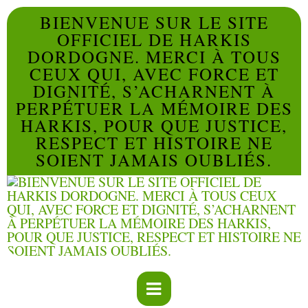
BIENVENUE SUR LE SITE
OFFICIEL DE HARKIS
DORDOGNE. MERCI À TOUS
CEUX QUI, AVEC FORCE ET
DIGNITÉ, S’ACHARNENT À
PERPÉTUER LA MÉMOIRE DES
HARKIS, POUR QUE JUSTICE,
RESPECT ET HISTOIRE NE
SOIENT JAMAIS OUBLIÉS.