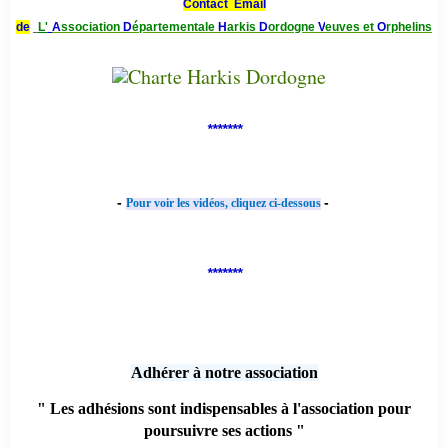
Contact Email
de
L'
A
ssociation
D
épartementale
H
arkis
D
ordogne
V
euves et
O
rphelins
*******
-
-
Pour voir les vidéos, cliquez ci-dessous
*******
Adhérer à notre association
" Les adhésions sont indispensables à l'association pour
poursuivre ses actions "