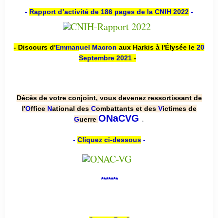
-
Rapport d’activité de 186 pages de la CNIH 2022
-
- Discours d'
Emmanuel Macron
aux Harkis à l'Élysée le
20
Septembre 2021
-
Décès de votre conjoint, vous devenez ressortissant de
l'
O
ffice
N
ational des
C
ombattants et des
V
ictimes de
.
ONaCVG
G
uerre
-
Cliquez ci-dessous
-
*******