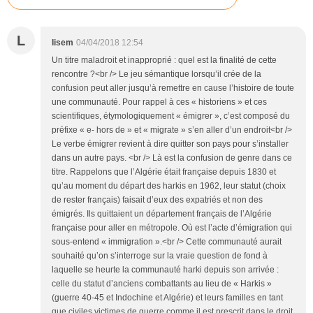
L
lisem
04/04/2018 12:54
Un titre maladroit et inapproprié : quel est la finalité de cette
rencontre ?<br /> Le jeu sémantique lorsqu’il crée de la
confusion peut aller jusqu’à remettre en cause l’histoire de toute
une communauté. Pour rappel à ces « historiens » et ces
scientifiques, étymologiquement « émigrer », c’est composé du
préfixe « e- hors de » et « migrate » s’en aller d’un endroit<br />
Le verbe émigrer revient à dire quitter son pays pour s’installer
dans un autre pays. <br /> Là est la confusion de genre dans ce
titre. Rappelons que l’Algérie était française depuis 1830 et
qu’au moment du départ des harkis en 1962, leur statut (choix
de rester français) faisait d’eux des expatriés et non des
émigrés. Ils quittaient un département français de l’Algérie
française pour aller en métropole. Où est l’acte d’émigration qui
sous-entend « immigration ».<br /> Cette communauté aurait
souhaité qu’on s’interroge sur la vraie question de fond à
laquelle se heurte la communauté harki depuis son arrivée :
celle du statut d’anciens combattants au lieu de « Harkis »
(guerre 40-45 et Indochine et Algérie) et leurs familles en tant
que civiles victimes de guerre comme il est prescrit dans le droit