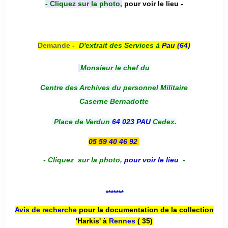
- Cliquez sur la photo,
pour voir le lieu -
Demande -
D'e
xtrait des Services à
Pau (64)
Monsieur le chef du
Centre des Archives du personnel Militaire
Caserne Bernadotte
Place de Verdun
64 023 PAU
Cedex.
05 59 40 46 92
-
Cliquez sur la photo
,
pour voir le lieu
-
*******
Avis de recherche
pour la documentation de la collection
'Harkis' à
Rennes
( 35)