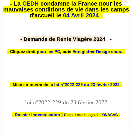
- La
CEDH
condamne la France pour les
mauvaises conditions de vie dans les camps
d'accueil le
04 Avril 2024 -
- Demande de Rente Viagère 2024
-
- Cliquez droit
pour les PC
,
puis
Enregistrer l'image sous...
- Mise en œuvre de la
loi n
°2022-229
du 23 février 2022 -
loi n°2022-229 du 23 février 2022
- Dossier Indemnisation )
Cliquez sur le logo de
l'ONACVG -