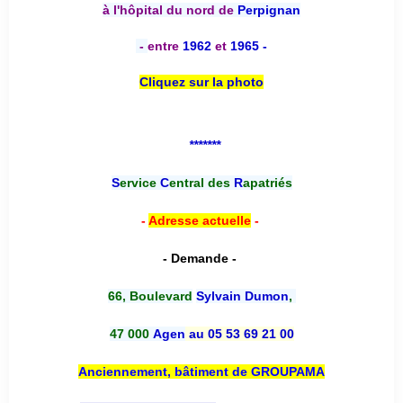
à l'hôpital du nord de
Perpignan
-
entre
1962
et
1965 -
Cliquez sur la photo
*******
S
ervice
C
entral des
R
apatriés
-
Adresse actuelle
-
- Demande -
66, Boulevard
Sylvain Dumon
,
47 000
Agen
au 05 53 69 21 00
Anciennement, bâtiment de GROUPAMA