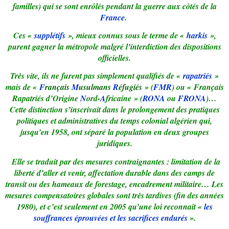
familles) qui se sont enrôlés pendant la guerre aux côtés de la
France
.
Ces «
supplétifs
», mieux connus sous le terme de «
harkis
»,
purent gagner la métropole malgré l’interdiction des dispositions
officielles.
Très vite, ils ne furent pas simplement qualifiés de «
rapatriés
»
mais de «
F
rançais
M
usulmans
R
éfugiés
» (
FMR
) ou « Français
Rapatriés d’Origine
N
ord-
A
fricaine » (
RONA
ou
FRONA
)…
Cette distinction s’inscrivait dans le prolongement des pratiques
politiques et administratives du temps colonial algérien qui,
jusqu’en 1958, ont séparé la population en deux groupes
juridiques.
Elle se traduit par des mesures contraignantes : limitation de la
liberté d’aller et venir, affectation durable dans des camps de
transit ou des hameaux de forestage, encadrement militaire… Les
mesures compensatoires globales sont très tardives (fin des années
1980), et c’est seulement en 2005 qu’une loi reconnaît «
les
souffrances éprouvées et les sacrifices endurés
».